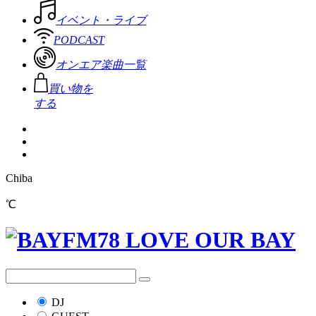
イベント・ライブ
PODCAST
オンエア楽曲一覧
買い物を
する
Chiba
℃
DJ