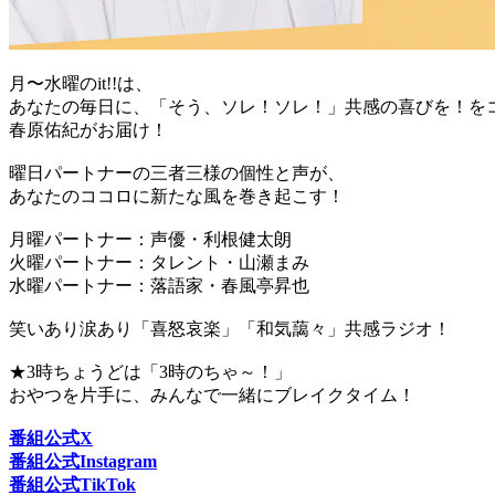
月〜水曜のit!!は、
あなたの毎日に、「そう、ソレ！ソレ！」共感の喜びを！を
春原佑紀がお届け！
曜日パートナーの三者三様の個性と声が、
あなたのココロに新たな風を巻き起こす！
月曜パートナー：声優・利根健太朗
火曜パートナー：タレント・山瀬まみ
水曜パートナー：落語家・春風亭昇也
笑いあり涙あり「喜怒哀楽」「和気藹々」共感ラジオ！
★3時ちょうどは「3時のちゃ～！」
おやつを片手に、みんなで一緒にブレイクタイム！
番組公式X
番組公式Instagram
番組公式TikTok