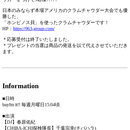
日本のみならず本場アメリカのクラムチャウダー大会でも優
勝した、
「ホンビノス貝」を使ったクラムチャウダーです！
HP：
https://963-group.com/
＊応募受付は終了いたしました。
＊プレゼントの当選は商品の発送を以て代えさせていただき
ます。
Information
■日時
bayfm it!! 毎週月曜日15:04頃
■出演
【DJ】春原佑紀
【CHIBA-ICHI探検隊長】千葉宗幸(チバハラ)