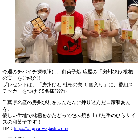
今週のチバイチ探検隊は、御菓子処 扇屋の「房州びわ 枇杷
の実」をご紹介!!
プレゼントは、「房州びわ 枇杷の実 ６個入り」に、番組ス
テッカーをつけて5名様????✨
千葉県名産の房州びわをふんだんに煉り込んだ自家製あん
を、
優しい生地で枇杷をかたどって包み焼き上げた手のひらサイ
ズの和菓子です！
HP：
https://ougiya-wagashi.com/