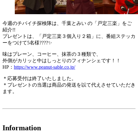
今週のチバイチ探検隊は、千葉とみい の「戸定三楽」をご
紹介!!
プレゼントは、「戸定三楽３個入り２箱」に、番組ステッカ
ーをつけて5名様????✨
味はプレーン、コーヒー、抹茶の３種類で、
外側がカリッと中はしっとりのフィナンシェです！！
HP：
https://www.peanut-sable.co.jp/
＊応募受付は終了いたしました。
＊プレゼントの当選は商品の発送を以て代えさせていただき
ます。
Information