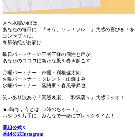
月〜水曜のit!!は、
あなたの毎日に、「そう、ソレ！ソレ！」共感の喜びを！を
コンセプトに、
春原佑紀がお届け！
曜日パートナーの三者三様の個性と声が、
あなたのココロに新たな風を巻き起こす！
月曜パートナー：声優・利根健太朗
火曜パートナー：タレント・山瀬まみ
水曜パートナー：落語家・春風亭昇也
笑いあり涙あり「喜怒哀楽」「和気藹々」共感ラジオ！
★3時ちょうどは「3時のちゃ～！」
おやつを片手に、みんなで一緒にブレイクタイム！
番組公式X
番組公式Instagram