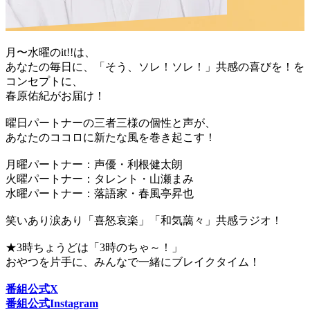
月〜水曜のit!!は、
あなたの毎日に、「そう、ソレ！ソレ！」共感の喜びを！を
コンセプトに、
春原佑紀がお届け！
曜日パートナーの三者三様の個性と声が、
あなたのココロに新たな風を巻き起こす！
月曜パートナー：声優・利根健太朗
火曜パートナー：タレント・山瀬まみ
水曜パートナー：落語家・春風亭昇也
笑いあり涙あり「喜怒哀楽」「和気藹々」共感ラジオ！
★3時ちょうどは「3時のちゃ～！」
おやつを片手に、みんなで一緒にブレイクタイム！
番組公式X
番組公式Instagram