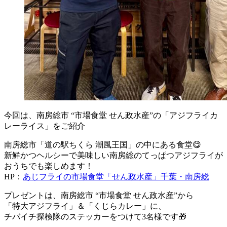
今回は、南房総市 “市場食堂 せん政水産”の「アジフライカ
レーライス」をご紹介
南房総市「道の駅ちくら 潮風王国」の中にある食堂😋
新鮮かつヘルシーで美味しい南房総のてっぱつアジフライが
おうちでも楽しめます！
HP：
あじフライの市場食堂「せん政水産」千葉・南房総
プレゼントは、南房総市 “市場食堂 せん政水産”から
「特大アジフライ」＆「くじらカレー」に、
チバイチ探検隊のステッカーをつけて3名様です🎁