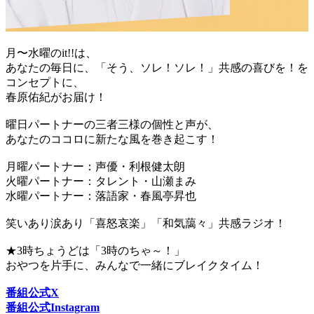
月〜水曜のit!!は、
あなたの毎日に、「そう、ソレ！ソレ！」共感の喜びを！を
コンセプトに、
春原佑紀がお届け！
曜日パートナーの三者三様の個性と声が、
あなたのココロに新たな風を巻き起こす！
月曜パートナー：声優・利根健太朗
火曜パートナー：タレント・山瀬まみ
水曜パートナー：落語家・春風亭昇也
笑いあり涙あり「喜怒哀楽」「和気藹々」共感ラジオ！
★3時ちょうどは「3時のちゃ～！」
おやつを片手に、みんなで一緒にブレイクタイム！
番組公式X
番組公式Instagram