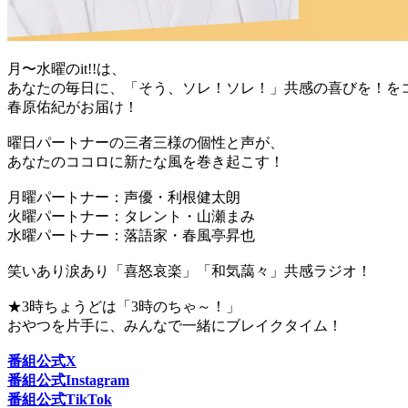
月〜水曜のit!!は、
あなたの毎日に、「そう、ソレ！ソレ！」共感の喜びを！を
春原佑紀がお届け！
曜日パートナーの三者三様の個性と声が、
あなたのココロに新たな風を巻き起こす！
月曜パートナー：声優・利根健太朗
火曜パートナー：タレント・山瀬まみ
水曜パートナー：落語家・春風亭昇也
笑いあり涙あり「喜怒哀楽」「和気藹々」共感ラジオ！
★3時ちょうどは「3時のちゃ～！」
おやつを片手に、みんなで一緒にブレイクタイム！
番組公式X
番組公式Instagram
番組公式TikTok