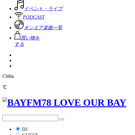
イベント・ライブ
PODCAST
オンエア楽曲一覧
買い物を
する
Chiba
℃
DJ