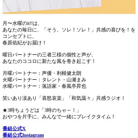
月〜水曜のit!!は、
あなたの毎日に、「そう、ソレ！ソレ！」共感の喜びを！を
コンセプトに、
春原佑紀がお届け！
曜日パートナーの三者三様の個性と声が、
あなたのココロに新たな風を巻き起こす！
月曜パートナー：声優・利根健太朗
火曜パートナー：タレント・山瀬まみ
水曜パートナー：落語家・春風亭昇也
笑いあり涙あり「喜怒哀楽」「和気藹々」共感ラジオ！
★3時ちょうどは「3時のちゃ～！」
おやつを片手に、みんなで一緒にブレイクタイム！
番組公式X
番組公式Instagram