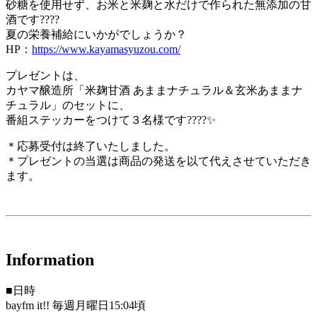
砂糖を使用せず、お米と米麹と水だけで作られた無添加の甘
酒です????
夏の栄養補給にいかがでしょうか？
HP：
https://www.kayamasyuzou.com/
プレゼントは、
カヤマ醸造所「米麹甘酒 あままナチュラル＆玄米あままナ
チュラル」のセットに、
番組ステッカーをつけて３名様です????✨
＊応募受付は終了いたしました。
＊プレゼントの当選は商品の発送を以て代えさせていただき
ます。
Information
■日時
bayfm it!! 毎週月曜日15:04頃