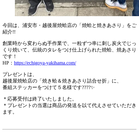
今回は、浦安市・越後屋焼蛤店の「焼蛤と焼きあさり」をご
紹介!!
創業時から変わらぬ手作業で、一粒ずつ串に刺し炭火でじっ
くり焼いて、伝統のタレをつけ仕上げられた焼蛤、焼あさり
です！
HP：
https://echigoya-yakihama.com/
プレゼントは、
越後屋焼蛤店の「焼き蛤＆焼きあさり詰合せ折」に、
番組ステッカーをつけて５名様です????✨
＊応募受付は終了いたしました。
＊プレゼントの当選は商品の発送を以て代えさせていただき
ます。