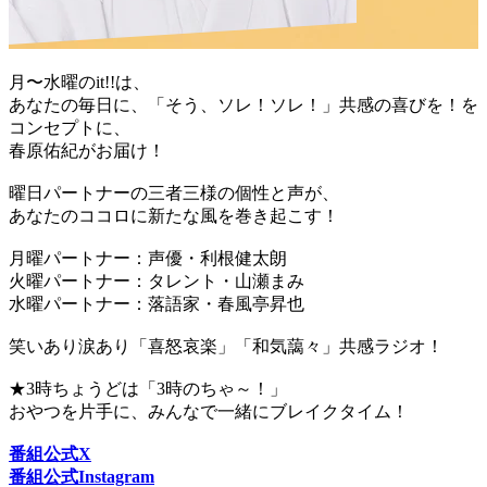
月〜水曜のit!!は、
あなたの毎日に、「そう、ソレ！ソレ！」共感の喜びを！を
コンセプトに、
春原佑紀がお届け！
曜日パートナーの三者三様の個性と声が、
あなたのココロに新たな風を巻き起こす！
月曜パートナー：声優・利根健太朗
火曜パートナー：タレント・山瀬まみ
水曜パートナー：落語家・春風亭昇也
笑いあり涙あり「喜怒哀楽」「和気藹々」共感ラジオ！
★3時ちょうどは「3時のちゃ～！」
おやつを片手に、みんなで一緒にブレイクタイム！
番組公式X
番組公式Instagram