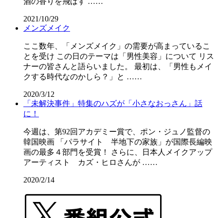
酒の香りを飛ばす ……
2021/10/29
メンズメイク
ここ数年、「メンズメイク」の需要が高まっているこ
とを受け この日のテーマは「男性美容」について リス
ナーの皆さんと語らいました。 最初は、「男性もメイ
クする時代なのかしら？」と ……
2020/3/12
「未解決事件」特集のハズが「小さなおっさん」話
に！
今週は、第92回アカデミー賞で、ポン・ジュノ監督の
韓国映画 「パラサイト 半地下の家族」が国際長編映
画の最多４部門を受賞！ さらに、日本人メイクアップ
アーティスト カズ・ヒロさんが ……
2020/2/14