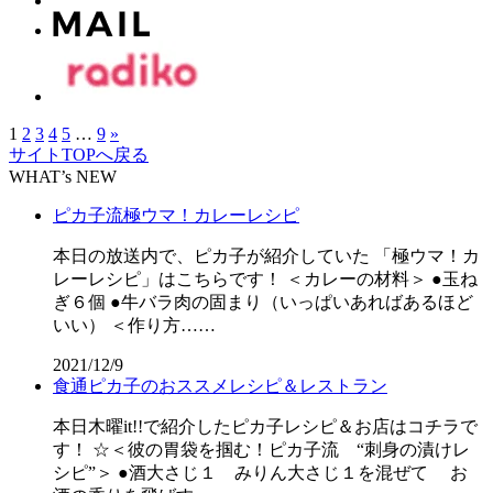
1
2
3
4
5
…
9
»
サイトTOPへ戻る
WHAT’s NEW
ピカ子流極ウマ！カレーレシピ
本日の放送内で、ピカ子が紹介していた 「極ウマ！カ
レーレシピ」はこちらです！ ＜カレーの材料＞ ●玉ね
ぎ６個 ●牛バラ肉の固まり（いっぱいあればあるほど
いい） ＜作り方……
2021/12/9
食通ピカ子のおススメレシピ＆レストラン
本日木曜it!!で紹介したピカ子レシピ＆お店はコチラで
す！ ☆＜彼の胃袋を掴む！ピカ子流 “刺身の漬けレ
シピ”＞ ●酒大さじ１ みりん大さじ１を混ぜて お