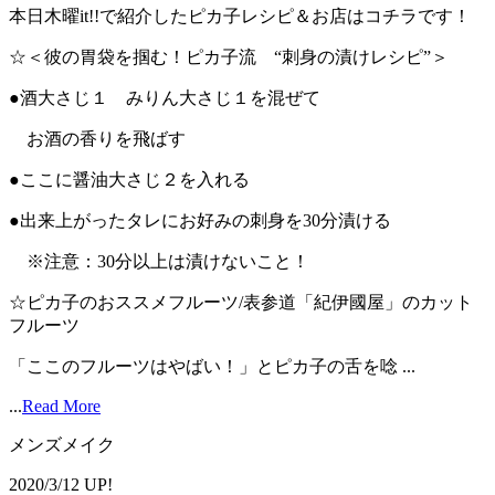
本日木曜it!!で紹介したピカ子レシピ＆お店はコチラです！
☆＜彼の胃袋を掴む！ピカ子流 “刺身の漬けレシピ”＞
●酒大さじ１ みりん大さじ１を混ぜて
お酒の香りを飛ばす
●ここに醤油大さじ２を入れる
●出来上がったタレにお好みの刺身を30分漬ける
※注意：30分以上は漬けないこと！
☆ピカ子のおススメフルーツ/表参道「紀伊國屋」のカット
フルーツ
「ここのフルーツはやばい！」とピカ子の舌を唸 ...
...
Read More
メンズメイク
2020/3/12 UP!