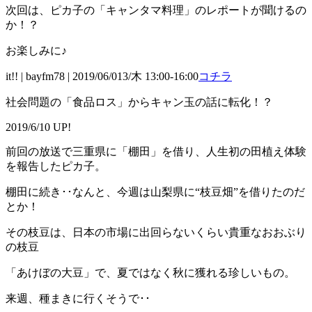
次回は、ピカ子の「キャンタマ料理」のレポートが聞けるの
か！？
お楽しみに♪
it!! | bayfm78 | 2019/06/013/木 13:00-16:00
コチラ
社会問題の「食品ロス」からキャン玉の話に転化！？
2019/6/10 UP!
前回の放送で三重県に「棚田」を借り、人生初の田植え体験
を報告したピカ子。
棚田に続き･･なんと、今週は山梨県に“枝豆畑”を借りたのだ
とか！
その枝豆は、日本の市場に出回らないくらい貴重なおおぶり
の枝豆
「あけぼの大豆」で、夏ではなく秋に獲れる珍しいもの。
来週、種まきに行くそうで･･