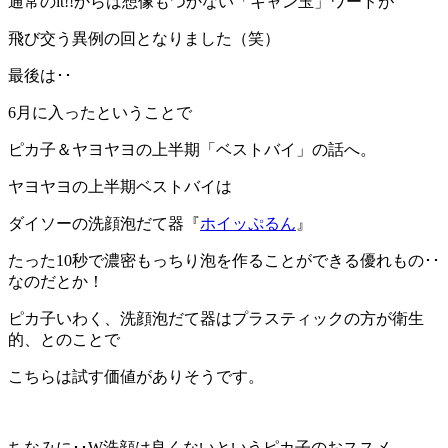
通常のit!!からは想像もつかない「キャン玉」ワードが
飛び交う異例の回となりました（笑）
最後は･･
6月に入ったということで
ピカ子＆ヤヨヤヨの上半期「ベストバイ」の話へ。
ヤヨヤヨの上半期ベストバイは
ダイソーの洗顔泡だて器『
ホイッぷるん
』
たった10秒で濃密もっちり泡を作ることができる優れもの･･
なのだとか！
ピカ子いわく、洗顔泡だて器はプラスティックの方が衛生
的、とのことで
こちらは試す価値がありそうです。
ちなみに･･W洗顔は良くないというピカ子のおススメ