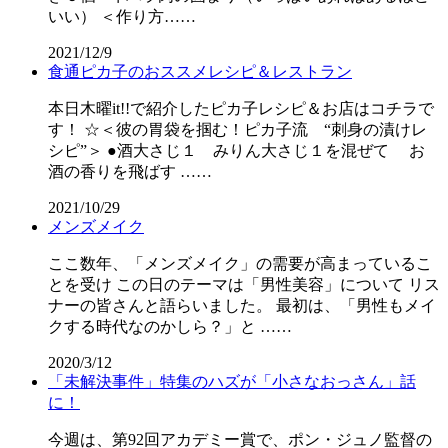
いい） ＜作り方……
2021/12/9
食通ピカ子のおススメレシピ＆レストラン
本日木曜it!!で紹介したピカ子レシピ＆お店はコチラで
す！ ☆＜彼の胃袋を掴む！ピカ子流 “刺身の漬けレ
シピ”＞ ●酒大さじ１ みりん大さじ１を混ぜて お
酒の香りを飛ばす ……
2021/10/29
メンズメイク
ここ数年、「メンズメイク」の需要が高まっているこ
とを受け この日のテーマは「男性美容」について リス
ナーの皆さんと語らいました。 最初は、「男性もメイ
クする時代なのかしら？」と ……
2020/3/12
「未解決事件」特集のハズが「小さなおっさん」話
に！
今週は、第92回アカデミー賞で、ポン・ジュノ監督の