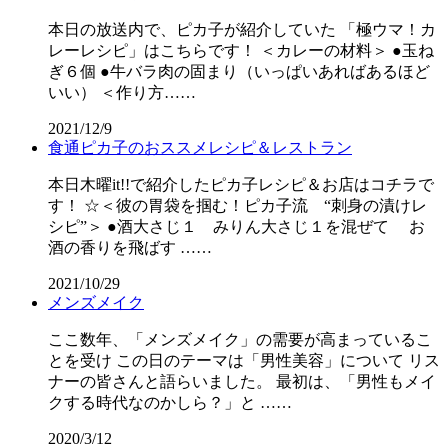
本日の放送内で、ピカ子が紹介していた 「極ウマ！カ
レーレシピ」はこちらです！ ＜カレーの材料＞ ●玉ね
ぎ６個 ●牛バラ肉の固まり（いっぱいあればあるほど
いい） ＜作り方……
2021/12/9
食通ピカ子のおススメレシピ＆レストラン
本日木曜it!!で紹介したピカ子レシピ＆お店はコチラで
す！ ☆＜彼の胃袋を掴む！ピカ子流 “刺身の漬けレ
シピ”＞ ●酒大さじ１ みりん大さじ１を混ぜて お
酒の香りを飛ばす ……
2021/10/29
メンズメイク
ここ数年、「メンズメイク」の需要が高まっているこ
とを受け この日のテーマは「男性美容」について リス
ナーの皆さんと語らいました。 最初は、「男性もメイ
クする時代なのかしら？」と ……
2020/3/12