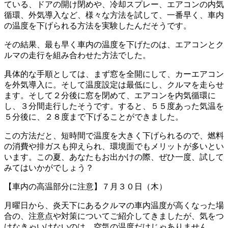
ている、ドアの開け閉めや、冷却スプレー、エアコンの内気
循環、外気導入など、様々な方法を試して、一番早く、車内
の温度を下げられる方法を実験したんだそうです。
その結果、最も早く車内の温度を下げたのは、エアコンとク
ルマの走行を組み合わせた方法でした。
具体的な手順としては、まず窓を全開にして、カーエアコン
を外気導入に。そして温度設定は最低にし、クルマを走らせ
ます。そして２分後に窓を閉めて、エアコンを内気循環に
し、３分間走行したそうです。すると、５５度あった気温を
５分後に、２８度まで下げることができました。
この方法だと、短時間で温度を大きく下げられるので、燃料
の消費や排ガスも抑えられ、環境面でもメリットが多いとい
います。この夏、あなたもお出かけの際、ぜひ一度、試して
みてはいかがでしょう？
【車内の高温部分に注意】７月３０日（木）
月曜日から、炎天下にあるクルマの車内温度が高くなった場
合の、注意点や対策についてご紹介してきましたが、気をつ
けなきゃいけないのは、空気の温度だけじゃありません。