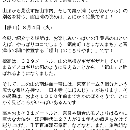
山頂から見渡す館山市内、そして鏡ケ浦（かがみがうら）の
別名を持つ、館山湾の眺めは、とにかく絶景ですよ！
【鋸 山】８月４日（火）
今朝ご紹介する場所は、お楽しみいっぱいの千葉県の山とい
えば、やっぱりココでしょう！鋸南町（きょなんまち）と富
津市の間に位置する「鋸山（のこぎりやま）」です！
標高は、３２９メートル。山の尾根がギザギザとしていて、
まるでノコギリの刃のように見えることから、「鋸山」と呼
ばれるようになりました。
そして、この山の南斜面一帯には、東京ドーム７個分という
広大な敷地を持つ、「日本寺（にほんじ）」があります。そ
の起源は、およそ１３００年前までさかのぼるそうで、とに
かく見どころがいっぱいあるんです！
高さおよそ３１メートルと、奈良や鎌倉のモノよりはるかに
巨大な大仏や、江戸時代に２７人が２１年もの歳月をかけて
彫り上げた、千五百羅漢石像群、などなど。また、旅番組な