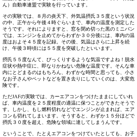
ん）自動車連盟で実験を行っています。
その実験では、８月の炎天下、外気温摂氏３５度という状況
の中、正午から午後４時ぐらいまで、車内の温度を測定した
そうです。それによりますと、窓を閉め切った黒のミニバン
では、エンジンを止めてからわずか３０分後には、車内の温
度はおよそ４５度を記録。その後、気温はさらに上昇を続
け、午後３時頃には５５度を突破したといいます。
摂氏５５度なんて、びっくりするような気温ですよね！脱水
症状や熱中症に、即なりかねない危険な温度です。そんな車
内にとどまるのはもちろん、わずかな時間と思っても、小さ
なお子さんやペットなどを置き去りにしていくのは、大変危
険です。
ただJAFの実験では、カーエアコンをつけたままにしていれ
ば、車内温度を２５度程度の適温に保つことができたそうで
す。しかし、もし燃料切れなどでエンジンが止まれば、エア
コンも切れてしまいます。そうすると、わずか１５分ほどで
摂氏３０度を超え、危険な領域に達してしまうんです。
ということで、たとえエアコンをつけていたとしても、お子