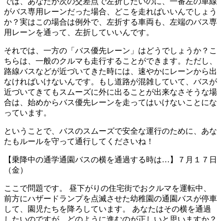
では、あなたが次の交差点で左折したいのに、一番左の車線
がバス専用レーンだった場合、どこを走ればいいんでしょう
か？実はこの場合は例外で、左折する車両も、左端のバス専
用レーンを通って、左折していいんです。
それでは、一方の「バス優先レーン」はどうでしょうか？こ
ちらは、一般のクルマも走行することができます。ただし、
路線バスなどが近づいてきた時には、速やかにレーンから出
なければいけないんです。もし道路が混雑していて、バスが
近づいてきてもスムーズに外に出ることが出来なさそうな場
合は、始めからバス優先レーンを走ってはいけないことにな
っています。
ということで、バスのスムーズで安全な運行のために、あな
たもルールを守って通行してくださいね！
【乗降中の通学通園バスの横を通過する時は…】７月１７日
（金）
ここで問題です。 昼下がりの住宅街でおクルマを運転中、
前方にハザードランプを点滅させた幼稚園の通園バスが停車
して、園児たちを降ろしています。 あなたはその横を通過
したいのですが、どのように進むのが正しいと思いますか？