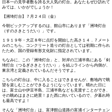
日本一の見学者数を誇る大人気の灯台。あなたもぜひ訪れて
みては、いかがでしょうか！
【洲埼灯台】７月２４日（金）
今朝ピックアップするのは、館山市にあります「洲埼灯台
（すのさきとうだい）」です。
１９１９年・大正８年に点灯を開始した高さ１４．７メート
ルのこちら、コンクリート造りの灯台としては初期に作られ
たため、国の登録有形文化財に指定されています。
ちなみに、この「洲埼灯台」と、対岸の三浦半島にある「剣
埼灯台（つるぎさきとうだい）」を結ぶラインから内側が、
東京湾と定義されているんだそうですよ。
こちらの灯台は、中に入ることはできませんが、敷地内で眺
望を楽しむことができるようになっています。晴れた日に
は、富士山や伊豆半島、三浦半島なども見渡すことができ、
その眺めはまさに絶景！また西に向いているので、夕暮れ時
も最高ですよ！
そんな「洲埼灯台」は、富津館山道路の富浦インターチェン