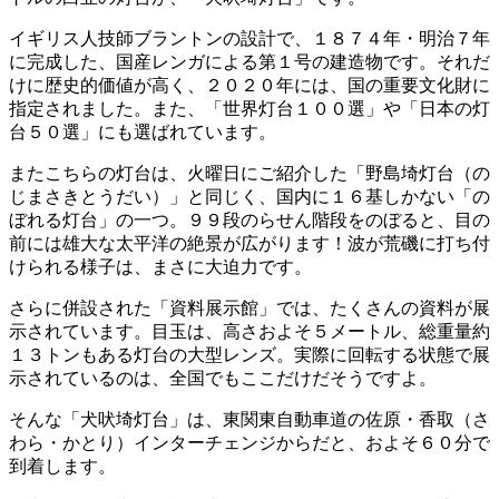
イギリス人技師ブラントンの設計で、１８７４年・明治７年
に完成した、国産レンガによる第１号の建造物です。それだ
けに歴史的価値が高く、２０２０年には、国の重要文化財に
指定されました。また、「世界灯台１００選」や「日本の灯
台５０選」にも選ばれています。
またこちらの灯台は、火曜日にご紹介した「野島埼灯台（の
じまさきとうだい）」と同じく、国内に１６基しかない「の
ぼれる灯台」の一つ。９９段のらせん階段をのぼると、目の
前には雄大な太平洋の絶景が広がります！波が荒磯に打ち付
けられる様子は、まさに大迫力です。
さらに併設された「資料展示館」では、たくさんの資料が展
示されています。目玉は、高さおよそ５メートル、総重量約
１３トンもある灯台の大型レンズ。実際に回転する状態で展
示されているのは、全国でもここだけだそうですよ。
そんな「犬吠埼灯台」は、東関東自動車道の佐原・香取（さ
わら・かとり）インターチェンジからだと、およそ６０分で
到着します。