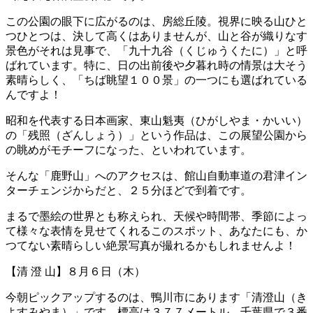
この公園の眼下に広がるのは、房総丘陵。視界に映る山ひと
つひとつは、決して高くはありませんが、山と谷が織りなす
景色がそれは見事で、「九十九谷（くじゅうくたに）」と呼
ばれています。特に、日の出前後や夕暮れ時の情景は大そう
素晴らしく、「ちば眺望１００景」の一つにも選ばれている
んですよ！
昭和を代表する日本画家、東山魁夷（ひがしやま・かいい）
の「残照（ざんしょう）」という作品は、この展望公園から
の眺めがモチーフになった、といわれています。
そんな「鹿野山」へのアクセスは、館山自動車道の君津イン
ターチェンジからだと、２５分ほどで到着です。
まるで墨絵の世界とも称えられ、天候や時間帯、季節によっ
て様々な表情を見せてくれるこのスポット、あなたにも、か
つてない素晴らしい絶景写真が撮れるかもしれませんよ！
【清 澄 山】８月６日（木）
今朝ピックアップするのは、鴨川市にあります「清澄山（き
よすみやま）」です。標高は３７７メートル、千葉県で３番