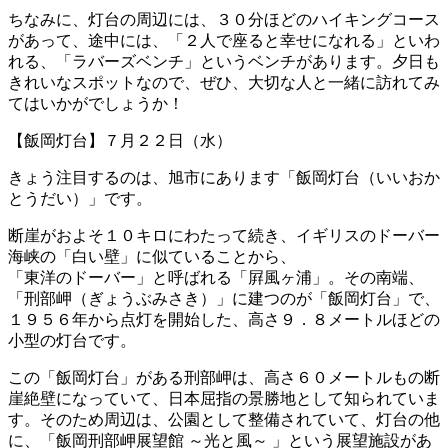
ちなみに、灯台の周辺には、３０分ほどのハイキングコース
があって、途中には、「２人で座ると幸せになれる」といわ
れる、「ラバーズベンチ」というベンチがあります。夕日も
きれいなスポットなので、ぜひ、大切な人と一緒に訪れてみ
てはいかがでしょうか！
【飯岡灯台】７月２２日（水）
きょう注目するのは、旭市にあります「飯岡灯台（いいおか
とうだい）」です。
断崖がおよそ１０キロにわたって続き、イギリスのドーバー
海峡の「白い壁」に似ていることから、
「東洋のドーバー」と呼ばれる「屛風ヶ浦」。その南端、
「刑部岬（ぎょうぶみさき）」に建つのが「飯岡灯台」で、
１９５６年から点灯を開始した、高さ９．８メートルほどの
小型の灯台です。
この「飯岡灯台」がある刑部岬は、高さ６０メートルもの断
崖絶壁になっていて、日本屈指の景勝地として知られていま
す。そのため周辺は、公園として整備されていて、灯台の他
に、「飯岡刑部岬展望館 ～光と風～ 」という展望施設があ