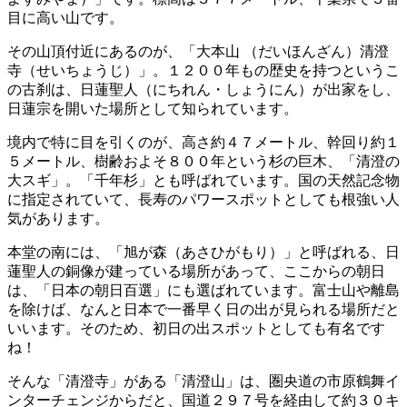
目に高い山です。
その山頂付近にあるのが、「大本山 （だいほんざん）清澄
寺（せいちょうじ）」。１２００年もの歴史を持つというこ
の古刹は、日蓮聖人（にちれん・しょうにん）が出家をし、
日蓮宗を開いた場所として知られています。
境内で特に目を引くのが、高さ約４７メートル、幹回り約１
５メートル、樹齢およそ８００年という杉の巨木、「清澄の
大スギ」。「千年杉」とも呼ばれています。国の天然記念物
に指定されていて、長寿のパワースポットとしても根強い人
気があります。
本堂の南には、「旭が森（あさひがもり）」と呼ばれる、日
蓮聖人の銅像が建っている場所があって、ここからの朝日
は、「日本の朝日百選」にも選ばれています。富士山や離島
を除けば、なんと日本で一番早く日の出が見られる場所だと
いいます。そのため、初日の出スポットとしても有名です
ね！
そんな「清澄寺」がある「清澄山」は、圏央道の市原鶴舞イ
ンターチェンジからだと、国道２９７号を経由して約３０キ