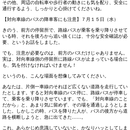
その他、周辺の自転車や歩行者の動きにも気を配り、安全に
通行するよう、しっかりと心掛けてくださいね。
【対向車線のバスの降車客にも注意】７月１５日（水）
きのう、前方の停留所で、路線バスが乗客を乗り降りさせて
いる時、それを後ろから追い抜くには、十分な安全確認が必
要、というお話をしました。
でも、注意が必要なのは、前方のバスだけじゃありません。
実は、対向車線側の停留所に路線バスが止まっている場合に
も、気を付けなければいけません！
というのも、こんな場面を想像してみてください。
あなたは、片側一車線のそれほど広くない道路を走行してい
たとします。すると対向車線のバス停に、路線バスが停車し
て、乗客を乗り降りさせています。でも、「対向車線のこと
だから」と、あまり気に留めず、その場を通過しようとしま
した。しかしこの時、バスを降りた人が、バスの後方から道
路を横断しようと、急に出てきた……。
これ、あらかじめ意識していないと、かなりハッとしてしま