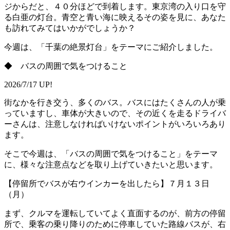
ジからだと、４０分ほどで到着します。東京湾の入り口を守
る白亜の灯台。青空と青い海に映えるその姿を見に、あなた
も訪れてみてはいかがでしょうか？
今週は、「千葉の絶景灯台」をテーマにご紹介しました。
◆ バスの周囲で気をつけること
2026/7/17 UP!
街なかを行き交う、多くのバス。バスにはたくさんの人が乗
っていますし、車体が大きいので、その近くを走るドライバ
ーさんは、注意しなければいけないポイントがいろいろあり
ます。
そこで今週は、「バスの周囲で気をつけること」をテーマ
に、様々な注意点などを取り上げていきたいと思います。
【停留所でバスが右ウインカーを出したら】７月１３日
（月）
まず、クルマを運転していてよく直面するのが、前方の停留
所で、乗客の乗り降りのために停車していた路線バスが、右