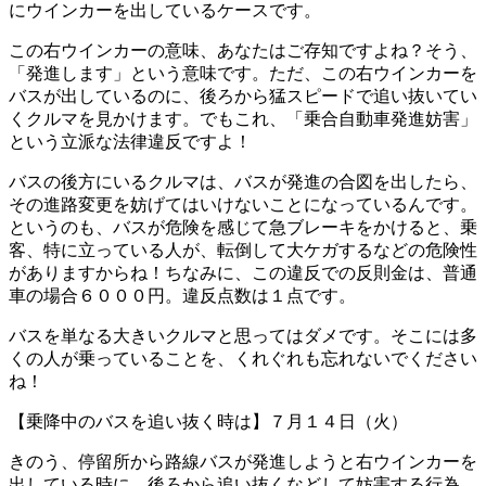
にウインカーを出しているケースです。
この右ウインカーの意味、あなたはご存知ですよね？そう、
「発進します」という意味です。ただ、この右ウインカーを
バスが出しているのに、後ろから猛スピードで追い抜いてい
くクルマを見かけます。でもこれ、「乗合自動車発進妨害」
という立派な法律違反ですよ！
バスの後方にいるクルマは、バスが発進の合図を出したら、
その進路変更を妨げてはいけないことになっているんです。
というのも、バスが危険を感じて急ブレーキをかけると、乗
客、特に立っている人が、転倒して大ケガするなどの危険性
がありますからね！ちなみに、この違反での反則金は、普通
車の場合６０００円。違反点数は１点です。
バスを単なる大きいクルマと思ってはダメです。そこには多
くの人が乗っていることを、くれぐれも忘れないでください
ね！
【乗降中のバスを追い抜く時は】７月１４日（火）
きのう、停留所から路線バスが発進しようと右ウインカーを
出している時に、後ろから追い抜くなどして妨害する行為