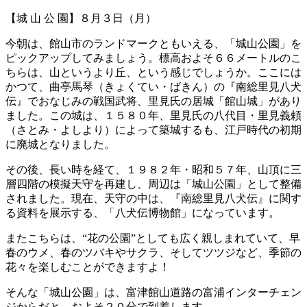
【城 山 公 園】８月３日（月）
今朝は、館山市のランドマークともいえる、「城山公園」を
ピックアップしてみましょう。標高およそ６６メートルのこ
ちらは、山というより丘、という感じでしょうか。ここには
かつて、曲亭馬琴（きょくてい・ばきん）の『南総里見八犬
伝』でおなじみの戦国武将、里見氏の居城「館山城」があり
ました。この城は、１５８０年、里見氏の八代目・里見義頼
（さとみ・よしより）によって築城するも、江戸時代の初期
に廃城となりました。
その後、長い時を経て、１９８２年・昭和５７年、山頂に三
層四階の模擬天守を再建し、周辺は「城山公園」として整備
されました。現在、天守の中は、『南総里見八犬伝』に関す
る資料を展示する、「八犬伝博物館」になっています。
またこちらは、“花の公園”としても広く親しまれていて、早
春のウメ、春のツバキやサクラ、そしてツツジなど、季節の
花々を楽しむことができますよ！
そんな「城山公園」は、富津館山道路の富浦インターチェン
ジからだと、およそ２０分で到着します。