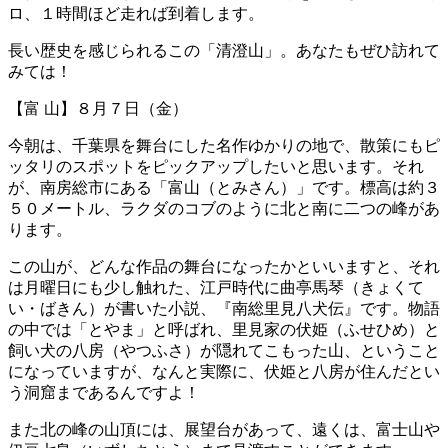
ロ、１時間ほど走れば到着します。
長い歴史を感じられるこの「清澄山」。あなたもぜひ訪れて
みては！
【富 山】８月７日（金）
今朝は、千葉県を舞台にした名作ゆかりの地で、散策にもピ
ッタリのスポットをピックアップしたいと思います。それ
が、南房総市にある「富山（とみさん）」です。標高は約３
５０メートル、ラクダのコブのように北と南に二つの峰があ
ります。
この山が、どんな作品の舞台になったかといいますと、それ
は月曜日にも少し触れた、江戸時代に曲亭馬琴（きょくて
い・ばきん）が書いた小説、『南総里見八犬伝』です。物語
の中では「とやま」と呼ばれ、里見家の伏姫（ふせひめ）と
飼い犬の八房（やつふさ）が隠れてこもった山、ということ
になっていますが、なんと実際に、伏姫と八房が住んだとい
う洞窟まであるんですよ！
また北の峰の山頂には、展望台があって、遠くは、富士山や