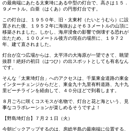
の最南端にあたる太東埼にある中型の灯台で、高さは１５．
９メートル。白亜（はくあ）の円形灯台です。
この灯台は、１９５０年、旧・太東村（たいとうむら）に設
置された後、１９５２年に海抜およそ６３メートルの山頂に
移築されました。しかし、海岸浸食の影響で倒壊する恐れが
出たため、１００メートル後方の現在の場所に、１９７２
年、建て直されました。
灯台が立つ広場からは、太平洋の大海原が一望できて、眺望
抜群！絶好の初日（はつひ）の出スポットとしても有名なん
です。
そんな「太東埼灯台」へのアクセスは、千葉東金道路の東金
インターチェンジからだと、東金九十九里有料道路、九十九
里ビーチラインを経由して、４０分ほどで到着します。
８月ごろに咲くコスモスが名物で、灯台と花と海という、見
事なコラボレーションが楽しめるそうですよ！
【野島埼灯台】７月２１日（火）
今朝ピックアップするのは、房総半島の最南端に位置する、