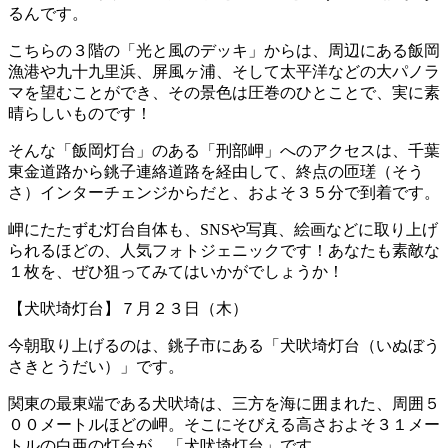
るんです。
こちらの３階の「光と風のデッキ」からは、周辺にある飯岡
漁港や九十九里浜、屏風ヶ浦、そして太平洋などの大パノラ
マを望むことができ、その景色は圧巻のひとことで、実に素
晴らしいものです！
そんな「飯岡灯台」のある「刑部岬」へのアクセスは、千葉
東金道路から銚子連絡道路を経由して、終点の匝瑳（そう
さ）インターチェンジからだと、およそ３５分で到着です。
岬にたたずむ灯台自体も、SNSや写真、絵画などに取り上げ
られるほどの、人気フォトジェニックです！あなたも素敵な
１枚を、ぜひ狙ってみてはいかがでしょうか！
【犬吠埼灯台】７月２３日（木）
今朝取り上げるのは、銚子市にある「犬吠埼灯台（いぬぼう
さきとうだい）」です。
関東の最東端である犬吠埼は、三方を海に囲まれた、周囲５
００メートルほどの岬。そこにそびえる高さおよそ３１メー
トルの白亜の灯台が、「犬吠埼灯台」です。