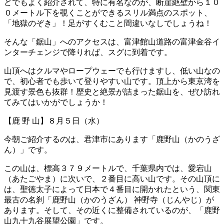
どでもよく紹介されて、特に有名なのが、断崖絶壁から１０
０メートル下を覗くことができるスリル満点のスポット、
「地獄のぞき」！足がすくむこと間違いなしでしょうね！
そんな「鋸山」へのアクセスは、富津館山道路の富津金谷イ
ンターチェンジで降りれば、スグに到着です。
山頂へはクルマやロープウェーでも行けますし、低い山なの
で、初心者でも歩いて登りやすい山です。頂上から東京湾を
見渡す景色も抜群！歴史と絶景が詰まった鋸山を、ぜひ訪れ
てみてはいかがでしょうか！
【鹿 野 山】８月５日（水）
今朝ご紹介するのは、君津市にあります「鹿野山（かのうざ
ん）」です。
この山は、標高３７９メートルで、千葉県内では、愛宕山
（あたごやま）に次いで、２番目に高い山です。その山頂に
は、聖徳太子によって日本で４番目に開かれたという、関東
最古の名刹「鹿野山（かのうざん） 神野寺（じんやじ）が
あります。そして、その近くに整備されているのが、「鹿野
山九十九谷展望公園」です。