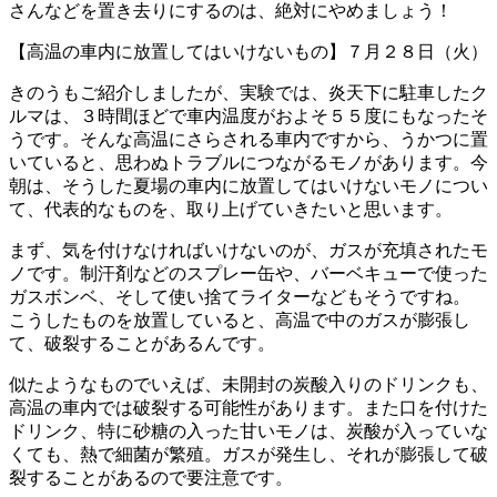
さんなどを置き去りにするのは、絶対にやめましょう！
【高温の車内に放置してはいけないもの】７月２８日（火）
きのうもご紹介しましたが、実験では、炎天下に駐車したク
ルマは、３時間ほどで車内温度がおよそ５５度にもなったそ
うです。そんな高温にさらされる車内ですから、うかつに置
いていると、思わぬトラブルにつながるモノがあります。今
朝は、そうした夏場の車内に放置してはいけないモノについ
て、代表的なものを、取り上げていきたいと思います。
まず、気を付けなければいけないのが、ガスが充填されたモ
ノです。制汗剤などのスプレー缶や、バーベキューで使った
ガスボンベ、そして使い捨てライターなどもそうですね。
こうしたものを放置していると、高温で中のガスが膨張し
て、破裂することがあるんです。
似たようなものでいえば、未開封の炭酸入りのドリンクも、
高温の車内では破裂する可能性があります。また口を付けた
ドリンク、特に砂糖の入った甘いモノは、炭酸が入っていな
くても、熱で細菌が繁殖。ガスが発生し、それが膨張して破
裂することがあるので要注意です。