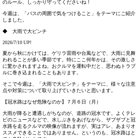
のルール、しっかり守ってくださいね！
今週は、「バスの周囲で気をつけること」をテーマにご紹介
しました。
◆ 大雨で大ピンチ
2026/7/10 UP!
夏から秋にかけては、ゲリラ雷雨や台風などで、大雨に見舞
われることが多い季節です。特にここ何年かは、その激しさ
に驚かされますよね。おクルマを運転中だと、思わぬトラブ
ルに巻き込まれることもあります。
そこで今週は、「大雨で大ピンチ」をテーマに、様々な注意
点や対策について取り上げていきたいと思います。
【冠水路はなぜ危険なのか】７月６日（月）
大雨が降ると遭遇しがちなのが、道路の冠水です。よくテレ
ビのニュースなどで、水しぶきをあげながら、ザブザブと冠
水路を走るクルマの映像が流れますが、実はアレ、あまりオ
ススメできることではありません。というのも、冠水路はと