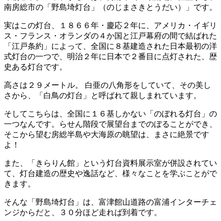
南房総市の「野島埼灯台」（のじまさきとうだい）」です。
実はこの灯台、１８６６年・慶応２年に、アメリカ・イギリ
ス・フランス・オランダの４か国と江戸幕府の間で結ばれた
「江戸条約」によって、全国に８基建造された日本最初の洋
式灯台の一つで、明治２年に日本で２番目に点灯された、歴
史ある灯台です。
高さは２９メートル。 白亜の八角形をしていて、その美し
さから、「白鳥の灯台」と呼ばれて親しまれています。
そしてこちらは、全国に１６基しかない「のぼれる灯台」の
一つなんです。らせん階段で展望台までのぼることができ、
そこから望む房総半島や大海原の眺望は、まさに絶景です
よ！
また、「きらりん館」という灯台資料展示室が併設されてい
て、灯台建造の歴史や逸話など、様々なことを学ぶことがで
きます。
そんな「野島埼灯台」は、富津館山道路の富浦インターチェ
ンジからだと、３０分ほど走れば到着です。