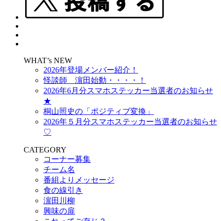
WHAT’s NEW
2026年登場メンバー紹介！
怪談師 濵田始動・・・・！
2026年6月分スマホステッカー当選者のお知らせ
★
桐山照史の「ポジティブ変換」
2026年５月分スマホステッカー当選者のお知らせ
♡
CATEGORY
コーナー募集
チーム名
番組よりメッセージ
食の線引き
濵田川柳
興味の扉