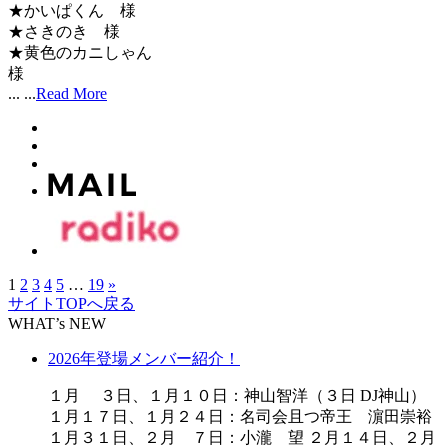
★かいぱくん 様
★さきのき 様
★黄色のカニしゃん
...
...
Read More
1
2
3
4
5
…
19
»
サイトTOPへ戻る
WHAT’s NEW
2026年登場メンバー紹介！
１月 ３日、１月１０日：神山智洋（３日 DJ神山）
１月１７日、１月２４日：名司会且つ帝王 濵田崇裕
１月３１日、２月 ７日：小瀧 望 ２月１４日、２月