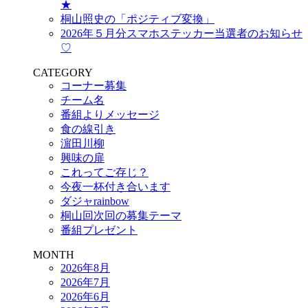
★
桐山照史の「ポジティブ変換」
2026年５月分スマホステッカー当選者のお知らせ
♡
CATEGORY
コーナー募集
チーム名
番組よりメッセージ
食の線引き
濵田川柳
興味の扉
これってご存じ？
今夜一杯付き合います
ダジャrainbow
桐山回次回の募集テーマ
番組プレゼント
MONTH
2026年8月
2026年7月
2026年6月