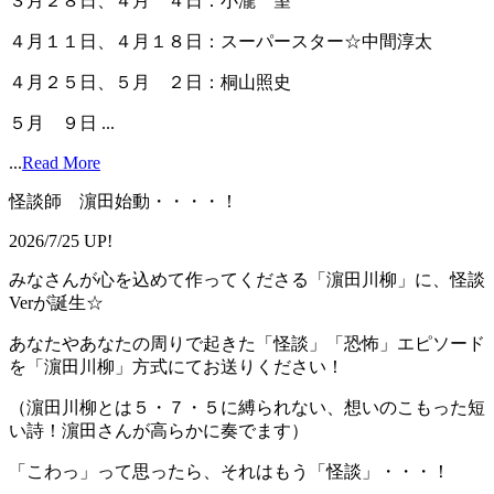
３月２８日、４月 ４日：小瀧 望
４月１１日、４月１８日：スーパースター☆中間淳太
４月２５日、５月 ２日：桐山照史
５月 ９日 ...
...
Read More
怪談師 濵田始動・・・・！
2026/7/25 UP!
みなさんが心を込めて作ってくださる「濵田川柳」に、怪談
Verが誕生☆
あなたやあなたの周りで起きた「怪談」「恐怖」エピソード
を「濵田川柳」方式にてお送りください！
（濵田川柳とは５・７・５に縛られない、想いのこもった短
い詩！濵田さんが高らかに奏でます）
「こわっ」って思ったら、それはもう「怪談」・・・！