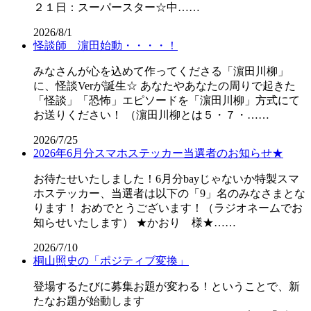
２１日：スーパースター☆中……
2026/8/1
怪談師 濵田始動・・・・！
みなさんが心を込めて作ってくださる「濵田川柳」
に、怪談Verが誕生☆ あなたやあなたの周りで起きた
「怪談」「恐怖」エピソードを「濵田川柳」方式にて
お送りください！ （濵田川柳とは５・７・……
2026/7/25
2026年6月分スマホステッカー当選者のお知らせ★
お待たせいたしました！6月分bayじゃないか特製スマ
ホステッカー、当選者は以下の「9」名のみなさまとな
ります！ おめでとうございます！（ラジオネームでお
知らせいたします） ★かおり 様★……
2026/7/10
桐山照史の「ポジティブ変換」
登場するたびに募集お題が変わる！ということで、新
たなお題が始動します