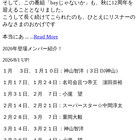
そして、この番組「bayじゃないか」も、秋に12周年を
迎えることとなりました。
こうして長く続けてこられたのも、ひとえにリスナーの
みなさまのおかげです
本当にあ ...
...
Read More
2026年登場メンバー紹介！
2026/8/1 UP!
１月 ３日、１月１０日：神山智洋（３日 DJ神山）
１月１７日、１月２４日：名司会且つ帝王 濵田崇裕
１月３１日、２月 ７日：小瀧 望
２月１４日、２月２１日：スーパースター☆中間淳太
２月２８日、３月 ７日：重岡大毅
３月１４日、３月２１日 ：神山智洋