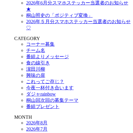
2026年6月分スマホステッカー当選者のお知らせ
★
桐山照史の「ポジティブ変換」
2026年５月分スマホステッカー当選者のお知らせ
♡
CATEGORY
コーナー募集
チーム名
番組よりメッセージ
食の線引き
濵田川柳
興味の扉
これってご存じ？
今夜一杯付き合います
ダジャrainbow
桐山回次回の募集テーマ
番組プレゼント
MONTH
2026年8月
2026年7月