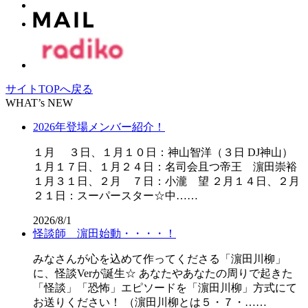
サイトTOPへ戻る
WHAT’s NEW
2026年登場メンバー紹介！
１月 ３日、１月１０日：神山智洋（３日 DJ神山）
１月１７日、１月２４日：名司会且つ帝王 濵田崇裕
１月３１日、２月 ７日：小瀧 望 ２月１４日、２月
２１日：スーパースター☆中……
2026/8/1
怪談師 濵田始動・・・・！
みなさんが心を込めて作ってくださる「濵田川柳」
に、怪談Verが誕生☆ あなたやあなたの周りで起きた
「怪談」「恐怖」エピソードを「濵田川柳」方式にて
お送りください！ （濵田川柳とは５・７・……