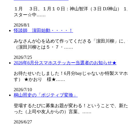
１月 ３日、１月１０日：神山智洋（３日 DJ神山） 
スター☆中……
2026/8/1
怪談師 濵田始動・・・・！
みなさんが心を込めて作ってくださる「濵田川柳」に、
（濵田川柳とは５・７・……
2026/7/25
2026年6月分スマホステッカー当選者のお知らせ★
お待たせいたしました！6月分bayじゃないか特製スマ
す） ★かおり 様★……
2026/7/10
桐山照史の「ポジティブ変換」
登場するたびに募集お題が変わる！というこ
った（上司や友人からの）言葉、……
2026/6/27