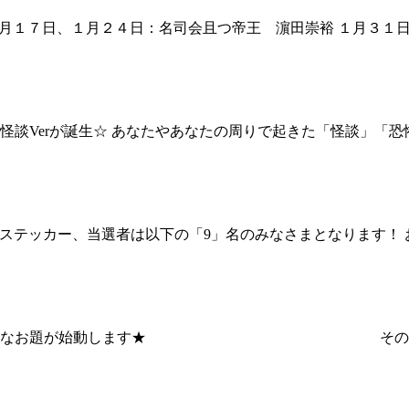
１月１７日、１月２４日：名司会且つ帝王 濵田崇裕 １月３１
怪談Verが誕生☆ あなたやあなたの周りで起きた「怪談」「
ホステッカー、当選者は以下の「9」名のみなさまとなります！
とで、新たなお題が始動します★ その名も「ポジ