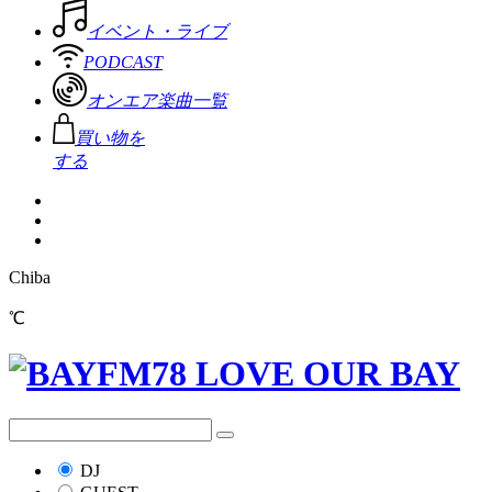
イベント・ライブ
PODCAST
オンエア楽曲一覧
買い物を
する
Chiba
℃
DJ