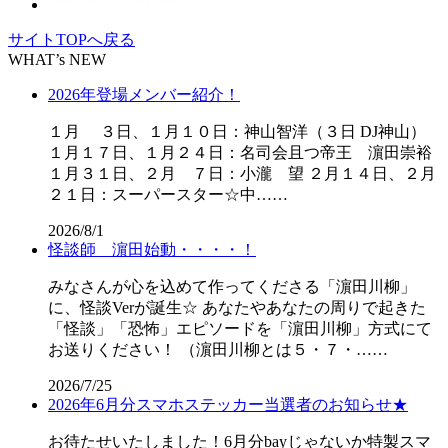
サイトTOPへ戻る
WHAT’s NEW
2026年登場メンバー紹介！
１月 ３日、１月１０日：神山智洋（３日 DJ神山）
１月１７日、１月２４日：名司会且つ帝王 濵田崇裕
１月３１日、２月 ７日：小瀧 望 ２月１４日、２月
２１日：スーパースター☆中……
2026/8/1
怪談師 濵田始動・・・・！
みなさんが心を込めて作ってくださる「濵田川柳」
に、怪談Verが誕生☆ あなたやあなたの周りで起きた
「怪談」「恐怖」エピソードを「濵田川柳」方式にて
お送りください！ （濵田川柳とは５・７・……
2026/7/25
2026年6月分スマホステッカー当選者のお知らせ★
お待たせいたしました！6月分bayじゃないか特製スマ