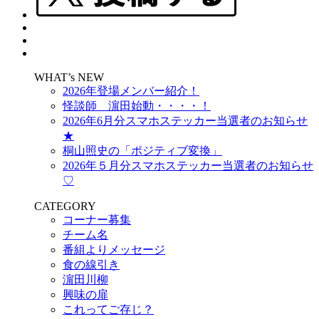
WHAT’s NEW
2026年登場メンバー紹介！
怪談師 濵田始動・・・・！
2026年6月分スマホステッカー当選者のお知らせ
★
桐山照史の「ポジティブ変換」
2026年５月分スマホステッカー当選者のお知らせ
♡
CATEGORY
コーナー募集
チーム名
番組よりメッセージ
食の線引き
濵田川柳
興味の扉
これってご存じ？