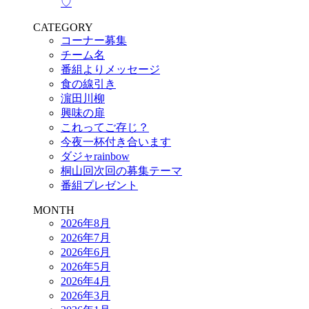
♡
CATEGORY
コーナー募集
チーム名
番組よりメッセージ
食の線引き
濵田川柳
興味の扉
これってご存じ？
今夜一杯付き合います
ダジャrainbow
桐山回次回の募集テーマ
番組プレゼント
MONTH
2026年8月
2026年7月
2026年6月
2026年5月
2026年4月
2026年3月