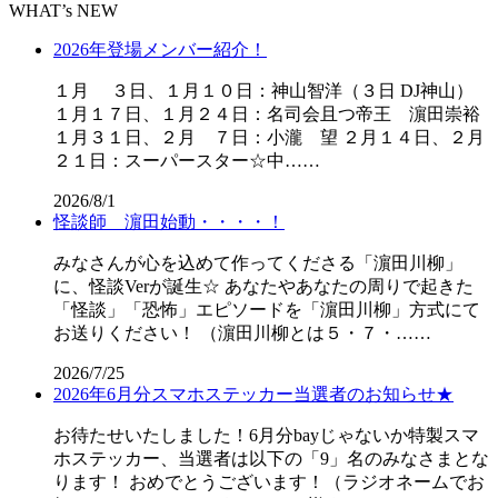
WHAT’s NEW
2026年登場メンバー紹介！
１月 ３日、１月１０日：神山智洋（３日 DJ神山）
１月１７日、１月２４日：名司会且つ帝王 濵田崇裕
１月３１日、２月 ７日：小瀧 望 ２月１４日、２月
２１日：スーパースター☆中……
2026/8/1
怪談師 濵田始動・・・・！
みなさんが心を込めて作ってくださる「濵田川柳」
に、怪談Verが誕生☆ あなたやあなたの周りで起きた
「怪談」「恐怖」エピソードを「濵田川柳」方式にて
お送りください！ （濵田川柳とは５・７・……
2026/7/25
2026年6月分スマホステッカー当選者のお知らせ★
お待たせいたしました！6月分bayじゃないか特製スマ
ホステッカー、当選者は以下の「9」名のみなさまとな
ります！ おめでとうございます！（ラジオネームでお