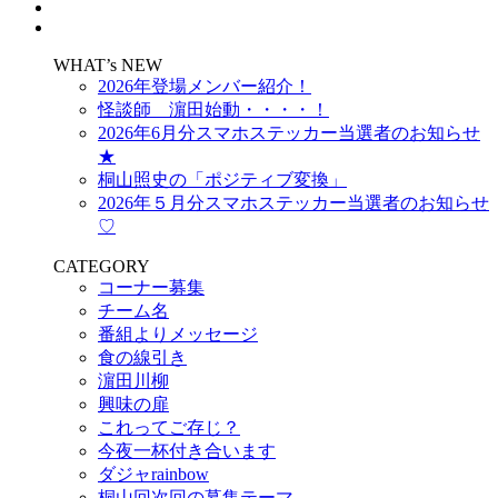
WHAT’s NEW
2026年登場メンバー紹介！
怪談師 濵田始動・・・・！
2026年6月分スマホステッカー当選者のお知らせ
★
桐山照史の「ポジティブ変換」
2026年５月分スマホステッカー当選者のお知らせ
♡
CATEGORY
コーナー募集
チーム名
番組よりメッセージ
食の線引き
濵田川柳
興味の扉
これってご存じ？
今夜一杯付き合います
ダジャrainbow
桐山回次回の募集テーマ