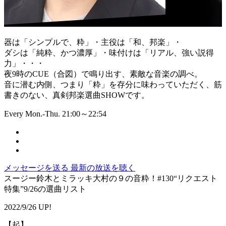
器は「シンプルで、粋」・主役は「和、邦楽」・
ダシは「純粋、かつ濃厚」・味付けは「リアル、強い説得
力」・・・
夜9時のCUE（合図）で鳴り出す、素敵な音楽の調べ。
音に潜む内側、つまり「粋」を存分に味わっていただく、筋
書きのない、真剣邦楽選曲SHOWです。
Every Mon.-Thu. 21:00～22:54
メッセージを送る
最新の放送を聴く
スージー鈴木とミラッキ大村の９の音粋！#130“リクエスト
特集”9/26の選曲リスト
2022/9/26 UP!
【起】