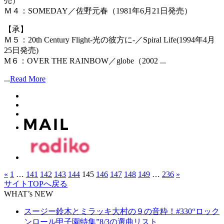
売）
Ｍ４：SOMEDAY／佐野元春（1981年6月21日発売）
【承】
Ｍ５：20th Century Flight-光の彼方に-／Spiral Life(1994年4月
25日発売)
M６：OVER THE RAINBOW／globe（2002 ...
...
Read More
«
1
…
141
142
143
144
145
146
147
148
149
…
236
»
サイトTOPへ戻る
WHAT’s NEW
スージー鈴木とミラッキ大村の９の音粋！#330“ロック
ンロール甲子園特集”8/3の選曲リスト