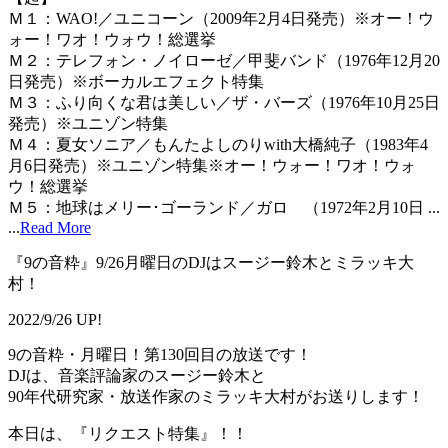
Ｍ１：WAO!／ユニコーン（2009年2月4日発売）※オー！ウ
ォー！ワオ！ウォウ！総選挙
Ｍ２：テレフォン・ノイローゼ／甲斐バンド（1976年12月20
日発売）※ボーカルエフェクト特集
Ｍ３：ふり向くな君は美しい／ザ・バーズ（1976年10月25日
発売）※ユニゾン特集
Ｍ４：夏女ソニア／もんたよしのりwith大橋純子（1983年4
月6日発売）※ユニゾン特集※オー！ウォー！ワオ！ウォ
ウ！総選挙
Ｍ５：地球はメリー･ゴーランド／ガロ （1972年2月10日 ...
...
Read More
『9の音粋』9/26月曜日のDJはスージー鈴木とミラッキ大
村！
2022/9/26 UP!
9の音粋・月曜日！第130回目の放送です！
DJは、音楽評論家のスージー鈴木と
90年代研究家・放送作家のミラッキ大村がお送りします！
本日は、『リクエスト特集』！！