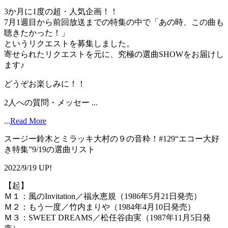
3か月に1度の超・人気企画！！
7月1週目から前回放送までの特集の中で「あの時、この曲も
聴きたかった！」
というリクエストを募集しました。
寄せられたリクエストを元に、究極の選曲SHOWをお届けし
ます♪
どうぞお楽しみに！！
2人への質問・メッセー ...
...
Read More
スージー鈴木とミラッキ大村の９の音粋！#129“エコー大好
き特集”9/19の選曲リスト
2022/9/19 UP!
【起】
Ｍ１：風のInvitation／福永恵規（1986年5月21日発売）
Ｍ２：もう一度／竹内まりや（1984年4月10日発売）
Ｍ３：SWEET DREAMS／松任谷由実（1987年11月5日発