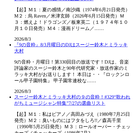
【起】M１：夏の感情／南沙織（1974年6月21日発売）
M２：烏 Raven／米津玄師（2026年6月15日発売）Ｍ
３：燃えよ！ドラゴンズ／板東英二（１９７４年１０
月１０日発売）M４：漫画ドリーム／……
2026/8/3
『9の音粋』8/3月曜日のDJはスージー鈴木とミラッキ
大村
9の音粋・月曜日！第330回目の放送です！DJは、音楽
評論家のスージー鈴木と90年代研究家・放送作家のミ
ラッキ大村がお送りします！ 本日は・・『ロックンロ
ール甲子園特集』 甲子園常連校な……
2026/8/3
スージー鈴木とミラッキ大村の９の音粋！#329“歌われ
がちミュージシャン特集”7/27の選曲リスト
【起】M１：私はピアノ／高田みづえ（1980年7月25日
発売）M２：臭いものにはフタをしろ!!／森高千里
（1990年5月25日発売）Ｍ３：ロールオーバー・チェッ
カーズ／チェッカーズ（1986年7月2……