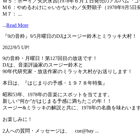
Ｍ５：ボーイ／矢沢永吉(1978年６月１日発売のアルバム『
M６：やめるわけにゃいかないわ／矢野顕子（1978年9月5
M７： ...
...
Read More
『9の音粋』9/5月曜日のDJはスージー鈴木とミラッキ大村！
2022/9/5 UP!
9の音粋・月曜日！第127回目の放送です！
DJは、音楽評論家のスージー鈴木と
90年代研究家・放送作家のミラッキ大村がお送りします！
本日は、『はじまりの予感・１９７８年特集』
昭和53年、1978年の音楽にスポットを当てます。
新しい”何か”がはじまる予感に満ちたこの年！！
スージー&ミラッキの解説と共に、1978年の名曲を味わいます
お楽しみに！
2人への質問・メッセージは、 cue@bay ...