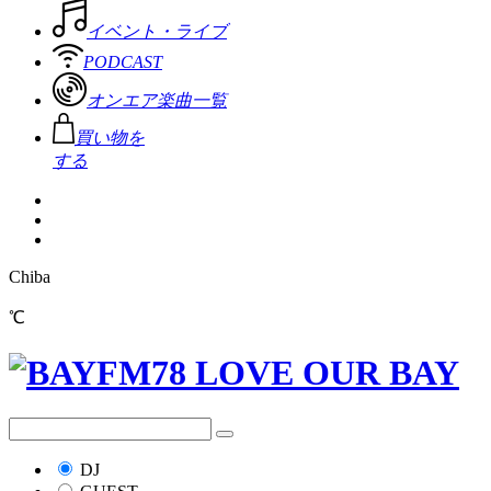
イベント・ライブ
PODCAST
オンエア楽曲一覧
買い物を
する
Chiba
℃
DJ