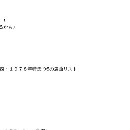
。
！！
るかも♪
感・１９７８年特集”9/5の選曲リスト