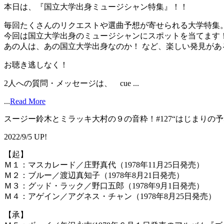
本日は、『国立大学出身ミュージシャン特集』！！
毎回たくさんのリクエストや選曲予想が寄せられる大学特集
今回は国立大学出身のミュージシャンにスポットを当てます
あの人は、あの国立大学出身なのか！ など、楽しい発見があ
お聴き逃しなく！
2人への質問・メッセージは、 cue ...
...
Read More
スージー鈴木とミラッキ大村の９の音粋！#127“はじまりの予
2022/9/5 UP!
【起】
Ｍ１：マスカレード／庄野真代（1978年11月25日発売）
Ｍ２：ブルー／渡辺真知子（1978年8月21日発売）
Ｍ３：グッド・ラック／野口五郎（1978年9月1日発売）
Ｍ４：アゲイン／アグネス・チャン（1978年8月25日発売）
【承】