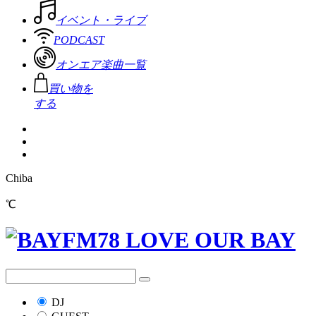
イベント・ライブ
PODCAST
オンエア楽曲一覧
買い物を
する
Chiba
℃
DJ