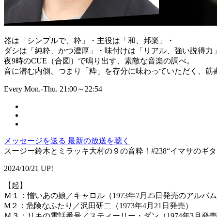
器は「シンプルで、粋」・主役は「和、邦楽」・
ダシは「純粋、かつ濃厚」・味付けは「リアル、強い説得力
夜9時のCUE（合図）で鳴り出す、素敵な音楽の調べ。
音に潜む内側、つまり「粋」を存分に味わっていただく、筋書
Every Mon.-Thu. 21:00～22:54
メッセージを送る
最新の放送を聴く
スージー鈴木とミラッキ大村の９の音粋！#238“イマサのギター
2024/10/21 UP!
【起】
Ｍ１：憎いあの娘／キャロル（1973年7月25日発売のアル
M２：危険なふたり／沢田研二（1973年4月21日発売）
Ｍ３：リキの電話番号／スティーリー・ダン（1974年3月