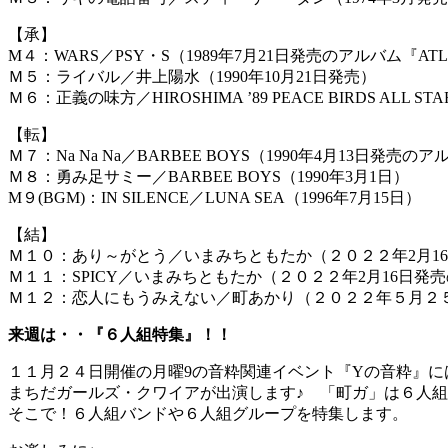
【承】
M４：WARS／PSY・S（1989年7月21日発売のアルバム『AT
Ｍ５：ライバル／井上陽水（1990年10月21日発売）
Ｍ６：正義の味方／HIROSHIMA ’89 PEACE BIRDS ALL S
【転】
Ｍ７：Na Na Na／BARBEE BOYS（1990年4月13日発売のアルバム『
Ｍ８：勇み足サミー／BARBEE BOYS（1990年3月1日）
M９(BGM)：IN SILENCE／LUNA SEA（1996年7月15日）
【結】
Ｍ１０：あり～がとう／いまみちともたか（２０２２年2月16日発売のアル
Ｍ１１：SPICY／いまみちともたか（２０２２年2月16日発売のアルバム『
Ｍ１２：恋人にもうみえない／町あかり（２０２２年５月２
来週は・・『６人組特集』！！
１１月２４日開催の月曜9の音粋関連イベント『Yの音粋』に
まちだガールズ・クワイアが出演します♪ 「町ガ」は６人
そこで！６人組バンドや６人組グループを特集します。