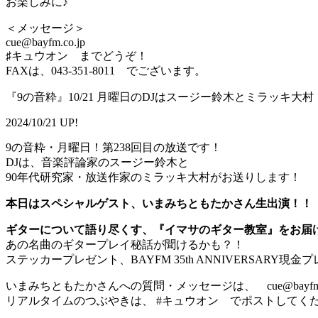
お楽しみに♪
＜メッセージ＞
cue@bayfm.co.jp
♯キュウオン までどうぞ！
FAXは、043-351-8011 でございます。
『9の音粋』10/21 月曜日のDJはスージー鈴木とミラッキ大村
2024/10/21 UP!
9の音粋・月曜日！第238回目の放送です！
DJは、音楽評論家のスージー鈴木と
90年代研究家・放送作家のミラッキ大村がお送りします！
本日はスペシャルゲスト、いまみちともたかさん生出演！！
ギターについて語り尽くす、
『イマサのギター教室』
をお届
あの名曲のギタープレイ秘話が聞けるかも？！
ステッカープレゼント、BAYFM 35th ANNIVERSARY
いまみちともたかさんへの質問・メッセージは、 cue@bayfm.
リアルタイムのつぶやきは、 #キュウオン でポストしてく