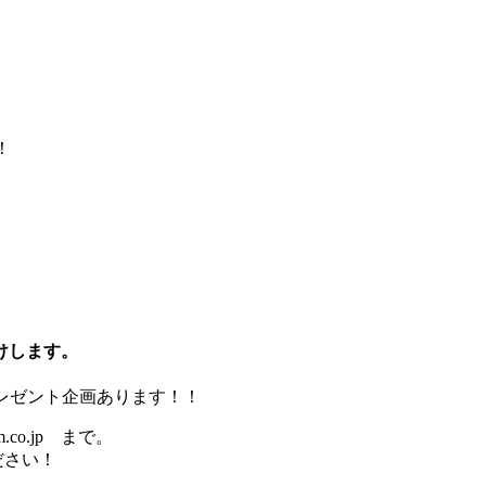
！
けします。
現金プレゼント企画あります！！
co.jp まで。
ださい！