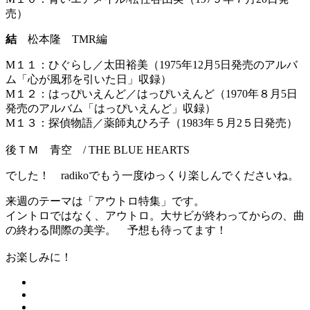
売）
結
松本隆 TMR編
M１１：ひぐらし／太田裕美（1975年12月5日発売のアルバ
ム「心が風邪を引いた日」収録）
M１２：はっぴいえんど／はっぴいえんど（1970年８月5日
発売のアルバム「はっぴいえんど」収録）
M１３：探偵物語／薬師丸ひろ子（1983年５月2５日発売）
後ＴＭ 青空 / THE BLUE HEARTS
でした！ radikoでもう一度ゆっくり楽しんでくださいね。
来週のテーマは「アウトロ特集」です。
イントロではなく、アウトロ。大サビが終わってからの、曲
の終わる間際の美学。 予想も待ってます！
お楽しみに！