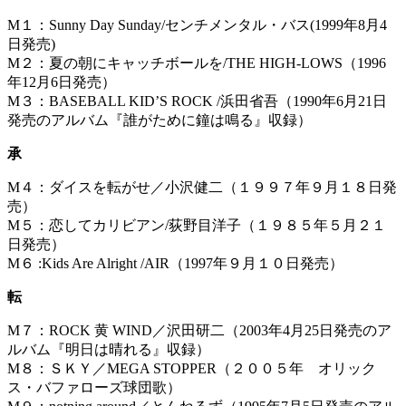
M１：Sunny Day Sunday/センチメンタル・バス(1999年8月4
日発売)
M２：夏の朝にキャッチボールを/THE HIGH-LOWS（1996
年12月6日発売）
M３：BASEBALL KID’S ROCK /浜田省吾（1990年6月21日
発売のアルバム『誰がために鐘は鳴る』収録）
承
M４：ダイスを転がせ／小沢健二（１９９７年９月１８日発
売）
M５：恋してカリビアン/荻野目洋子（１９８５年５月２１
日発売）
M６ :Kids Are Alright /AIR（1997年９月１０日発売）
転
M７：ROCK 黄 WIND／沢田研二（2003年4月25日発売のア
ルバム『明日は晴れる』収録）
M８：ＳＫＹ／MEGA STOPPER（２００５年 オリック
ス・バファローズ球団歌）