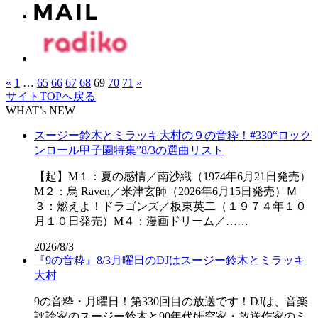
«
1
…
65
66
67
68
69
70
71
»
サイトTOPへ戻る
WHAT’s NEW
スージー鈴木とミラッキ大村の９の音粋！#330“ロック
ンロール甲子園特集”8/3の選曲リスト
【起】M１：夏の感情／南沙織（1974年6月21日発売）
M２：烏 Raven／米津玄師（2026年6月15日発売）Ｍ
３：燃えよ！ドラゴンズ／板東英二（１９７４年１０
月１０日発売）M４：漫画ドリーム／……
2026/8/3
『9の音粋』8/3月曜日のDJはスージー鈴木とミラッキ
大村
9の音粋・月曜日！第330回目の放送です！DJは、音楽
評論家のスージー鈴木と90年代研究家・放送作家のミ