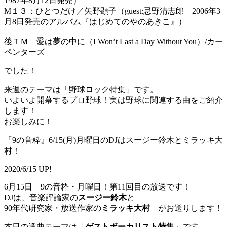
1987年8月12日発売）
M１３：ひとつだけ／矢野顕子（guest:忌野清志郎 2006年3
月8日発売のアルバム『はじめてのやのあきこ』）
後ＴＭ 愛は夢の中に（I Won’t Last a Day Without You）/カー
ペンターズ
でした！
来週のテーマは「野球ロック特集」です。
いよいよ開幕するプロ野球！実は野球に関連する曲をご紹介
します！
お楽しみに！
『9の音粋』6/15(月)月曜日のDJはスージー鈴木とミラッキ大
村！
2020/6/15 UP!
6月15日 9の音粋・月曜日！第11回目の放送です！
DJは、音楽評論家の
スージー鈴木
と
90年代研究家・放送作家の
ミラッキ大村
がお送りします！
本日の選曲テーマは「
ゲストボーカリスト特集
」です。