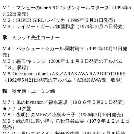
M１：マンピーのG★SPOT/サザンオールスターズ（1995年5
月22日発売）
M２：SUPER GIRL /レベッカ（1989年５月21日発売）
M３：レイジー・ガール/加藤和彦（1979年10月25日発売）
承
ミラッキ先生コーナー
M４：パラシュート☆ガール/岡村靖幸（1992年10月21日発
売）
M５：悪玉/キリンジ（2000年１１月８日発売のアルバム
「３」収録）
M６:Once upon a time in AK／ARAKAWA RAP BROTHERS
（1992年5月21日発売のアルバム「ARAKAWA魂」収録）
転
秋元康・ユーミン編
M７：風のInvitation／福永恵規（19８６年５月2１日発売）
★アナログ盤
M８：夜明けのMEW／小泉今日子（1986年7月10日発売）
M９：緑の町に舞い降りて/松任谷由実（197９年１２月１日
発売）
M１０：青いエアメイル/松任谷由実（197９年７月20日発