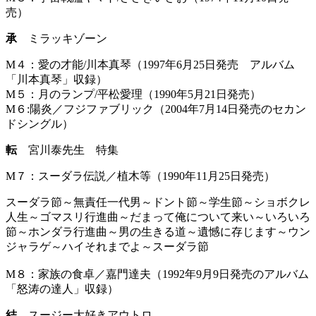
売）
承
ミラッキゾーン
M４：愛の才能/川本真琴（1997年6月25日発売 アルバム
「川本真琴」収録）
M５：月のランプ/平松愛理（1990年5月21日発売）
M６:陽炎／フジファブリック（2004年7月14日発売のセカン
ドシングル）
転
宮川泰先生 特集
M７：スーダラ伝説／植木等（1990年11月25日発売）
スーダラ節～無責任一代男～ドント節～学生節～ショボクレ
人生～ゴマスリ行進曲～だまって俺について来い～いろいろ
節～ホンダラ行進曲～男の生きる道～遺憾に存じます～ウン
ジャラゲ～ハイそれまでよ～スーダラ節
M８：家族の食卓／嘉門達夫（1992年9月9日発売のアルバム
「怒涛の達人」収録）
結
スージー大好きアウトロ