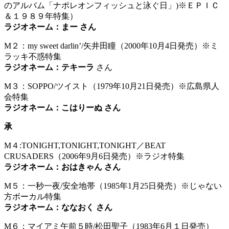
のアルバム「ナポレオンフィッシュと泳ぐ日」)※ＥＰＩＣ
＆１９８９年特集）
ラジオネーム：まー さん
M２：my sweet darlin’/矢井田瞳（2000年10月4日発売）※ミ
ラッキ不惑特集
ラジオネーム：テキーラ
さん
M３：SOPPO/ツイスト（1979年10月21日発売）※広島県人
会特集
ラジオネーム：こはりーぬ さん
承
M４:TONIGHT,TONIGHT,TONIGHT／BEAT
CRUSADERS（2006年9月6日発売）※ラジオ特集
ラジオネーム：おはきゃん さん
M５：一秒一夜/安全地帯（1985年1月25日発売）※じゃない
方ボーカル特集
ラジオネーム：ななおく さん
M６：マイアミ午前５時/松田聖子（1983年6月１日発売）