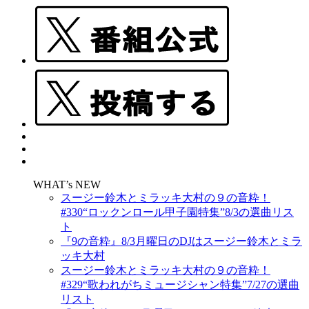
WHAT’s NEW
スージー鈴木とミラッキ大村の９の音粋！
#330“ロックンロール甲子園特集”8/3の選曲リス
ト
『9の音粋』8/3月曜日のDJはスージー鈴木とミラ
ッキ大村
スージー鈴木とミラッキ大村の９の音粋！
#329“歌われがちミュージシャン特集”7/27の選曲
リスト