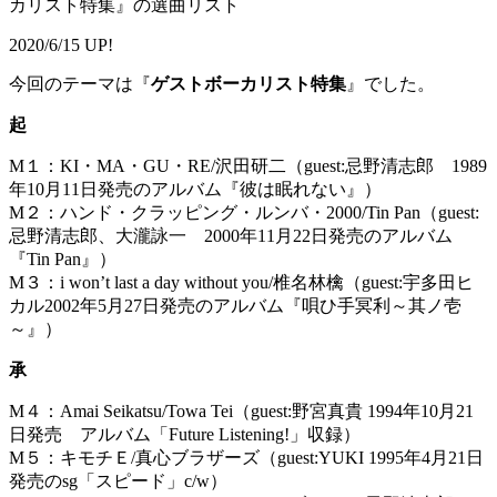
カリスト特集』の選曲リスト
2020/6/15 UP!
今回のテーマは『
ゲストボーカリスト特集
』でした。
起
M１：KI・MA・GU・RE/沢田研二（guest:忌野清志郎 1989
年10月11日発売のアルバム『彼は眠れない』）
M２：ハンド・クラッピング・ルンバ・2000/Tin Pan（guest:
忌野清志郎、大瀧詠一 2000年11月22日発売のアルバム
『Tin Pan』）
M３：i won’t last a day without you/椎名林檎（guest:宇多田ヒ
カル2002年5月27日発売のアルバム『唄ひ手冥利～其ノ壱
～』）
承
M４：Amai Seikatsu/Towa Tei（guest:野宮真貴 1994年10月21
日発売 アルバム「Future Listening!」収録）
M５：キモチＥ/真心ブラザーズ（guest:YUKI 1995年4月21日
発売のsg「スピード」c/w）