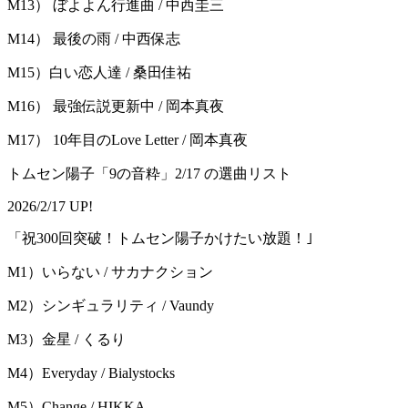
M13） ぼよよん行進曲 / 中西圭三
M14） 最後の雨 / 中西保志
M15）白い恋人達 / 桑田佳祐
M16） 最強伝説更新中 / 岡本真夜
M17） 10年目のLove Letter / 岡本真夜
トムセン陽子「9の音粋」2/17 の選曲リスト
2026/2/17 UP!
「祝300回突破！トムセン陽子かけたい放題！｣
M1）いらない / サカナクション
M2）シンギュラリティ / Vaundy
M3）金星 / くるり
M4）Everyday / Bialystocks
M5）Change / HIKKA