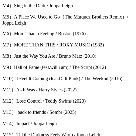
M4）Sing in the Dark / Joppa Leigh
M5）A Place We Used to Go（The Marquez Brothers Remix）/
Joppa Leigh
M6）More Than a Feeling / Boston (1976)
M7）MORE THAN THIS / ROXY MUSIC (1982)
M8）Just the Way You Are / Bruno Marz (2010)
M9）Hall of Fame (feat.will i am) / The Script (2012)
M10）I Feel It Coming (feat.Daft Punk) / The Weeknd (2016)
M11）As It Was / Harry Styles (2022)
M12）Lose Control / Teddy Swims (2023)
M13） back to friends / Sombr (2025)
M14）Impact / Joppa Leigh
M15）Till the Darkness Feels Warm / Joppa Leigh