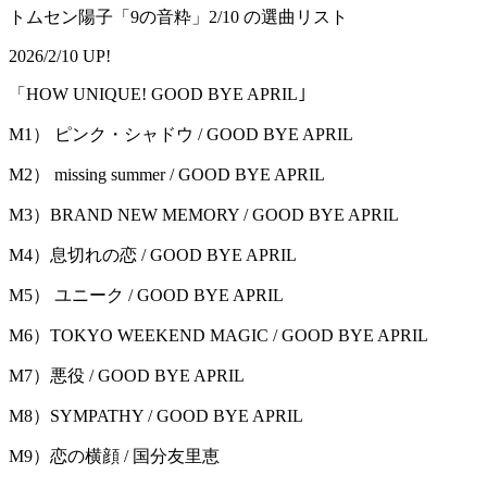
トムセン陽子「9の音粋」2/10 の選曲リスト
2026/2/10 UP!
「HOW UNIQUE! GOOD BYE APRIL｣
M1） ピンク・シャドウ / GOOD BYE APRIL
M2） missing summer / GOOD BYE APRIL
M3）BRAND NEW MEMORY / GOOD BYE APRIL
M4）息切れの恋 / GOOD BYE APRIL
M5） ユニーク / GOOD BYE APRIL
M6）TOKYO WEEKEND MAGIC / GOOD BYE APRIL
M7）悪役 / GOOD BYE APRIL
M8）SYMPATHY / GOOD BYE APRIL
M9）恋の横顔 / 国分友里恵