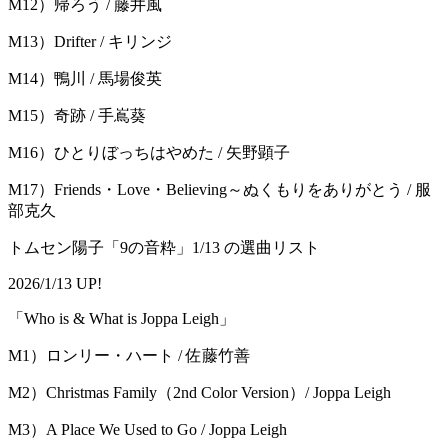
M12）帰ろう / 藤井⾵
M13）Drifter / キリンジ
M14）鴨川 / ⾺場俊英
M15）奇跡 / ⼿嶌葵
M16）ひとりぼっちはやめた / 矢野顕子
M17）Friends・Love・Believing～ぬくもりをありがとう / 服
部克久
トムセン陽子「9の音粋」1/13 の選曲リスト
2026/1/13 UP!
「Who is & What is Joppa Leigh」
M1）ロンリー・ハート / 佐藤竹善
M2）Christmas Family（2nd Color Version）/ Joppa Leigh
M3）A Place We Used to Go / Joppa Leigh