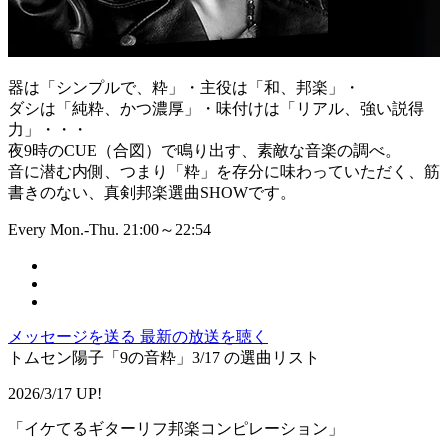
器は「シンプルで、粋」・主役は「和、邦楽」・
ダシは「純粋、かつ濃厚」・味付けは「リアル、強い説得
力」・・・
夜9時のCUE（合図）で鳴り出す、素敵な音楽の調べ。
音に潜む内側、つまり「粋」を存分に味わっていただく、筋
書きのない、真剣邦楽選曲SHOWです。
Every Mon.-Thu. 21:00～22:54
メッセージを送る
最新の放送を聴く
トムセン陽子「9の音粋」3/17 の選曲リスト
2026/3/17 UP!
「イケてるギターリフ邦楽コンピレーション」