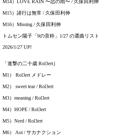
M14）LOVE RAIN 〜恋の雨〜 / 久保田利伸
M15）諸行は無常 / 久保田利伸
M16）Missing / 久保田利伸
トムセン陽子「9の音粋」1/27 の選曲リスト
2026/1/27 UP!
「進撃の⼆⼗歳 Rol3ert｣
M1） Rol3ert メドレー
M2） sweet tear / Rol3ert
M3）meaning / Rol3ert
M4）HOPE / Rol3ert
M5）Nerd / Rol3ert
M6） Aoi / サカナクション