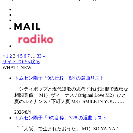
«
1
2
3
4
5
6
7
…
33
»
サイトTOPへ戻る
WHAT’s NEW
トムセン陽子「9の音粋」8/4 の選曲リスト
「シティポップと現代短歌の思考すれば近似で親密な
相関関係」 M1）ヴィーナス / Original Love M2）ひと
夏のルミナンス / 下町ノ夏 M3）SMILE IN YOU……
2026/8/4
トムセン陽子「9の音粋」7/28 の選曲リスト
「「⼤阪」で⽣まれたおうた」 M1）SO.YA.NA /