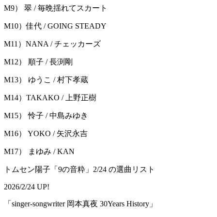
M9） 翠 / 毎晩揺れてスカート
M10）佳代 / GOING STEADY
M11）NANA / チェッカーズ
M12） 順子 / 長渕剛
M13） ゆうこ / 村下孝蔵
M14）TAKAKO / 上野正樹
M15） 怜子 / 中島みゆき
M16） YOKO / 矢沢永吉
M17） まゆみ / KAN
トムセン陽子「9の音粋」2/24 の選曲リスト
2026/2/24 UP!
「singer-songwriter 岡本真夜 30Years History」