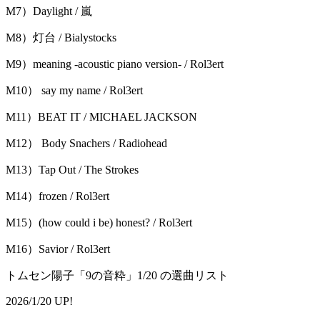
M7）Daylight / 嵐
M8）灯台 / Bialystocks
M9）meaning -acoustic piano version- / Rol3ert
M10） say my name / Rol3ert
M11）BEAT IT / MICHAEL JACKSON
M12） Body Snachers / Radiohead
M13）Tap Out / The Strokes
M14）frozen / Rol3ert
M15）(how could i be) honest? / Rol3ert
M16）Savior / Rol3ert
トムセン陽子「9の音粋」1/20 の選曲リスト
2026/1/20 UP!