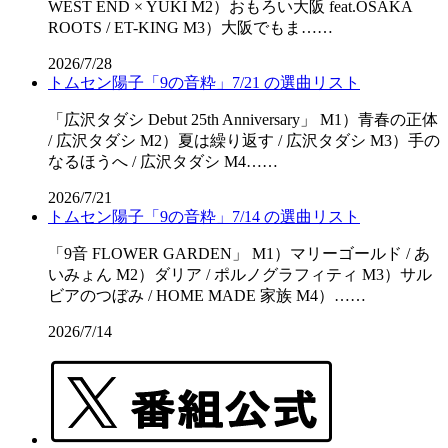
WEST END × YUKI M2）おもろい大阪 feat.OSAKA
ROOTS / ET-KING M3）大阪でもま……
2026/7/28
トムセン陽子「9の音粋」7/21 の選曲リスト
「広沢タダシ Debut 25th Anniversary」 M1）青春の正体
/ 広沢タダシ M2）夏は繰り返す / 広沢タダシ M3）手の
なるほうへ / 広沢タダシ M4……
2026/7/21
トムセン陽子「9の音粋」7/14 の選曲リスト
「9音 FLOWER GARDEN」 M1）マリーゴールド / あ
いみょん M2）ダリア / ポルノグラフィティ M3）サル
ビアのつぼみ / HOME MADE 家族 M4）……
2026/7/14