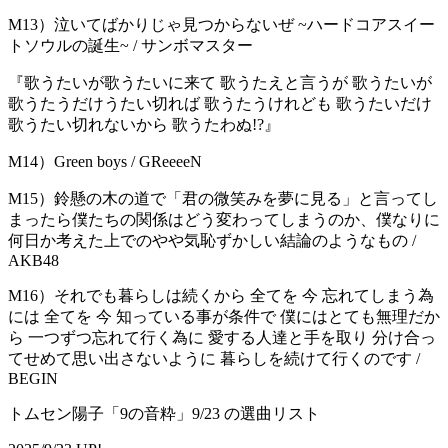
M13）泣いてばかりじゃ見つからないぜ ~ハードコアスイー
トソウルの誕生~ / サンボマスター
『歌うたいが歌うたいに来て 歌うたえと⾔うが 歌うたいが
歌うたうだけうたい切れば 歌うたうけれども 歌うたいだけ
歌うたい切れないから 歌うたわぬ!?』
M14）Green boys / GReeeeN
M15）鈴懸の木の道で「君の微笑みを夢に見る」と言ってし
まったら僕たちの関係はどう変わってしまうのか、僕なりに
何日か考えた上でのやや気恥ずかしい結論のようなもの /
AKB48
M16）それでも暮らしは続くから 全てを 今 忘れてしまう為
には 全てを 今 知っている事が条件で 僕にはとても無理だか
ら 一つずつ忘れて行く為に 愛する人達と手を取り 分け合っ
てせめて思い出さないように 暮らしを続けて行くのです /
BEGIN
トムセン陽子「9の音粋」9/23 の選曲リスト