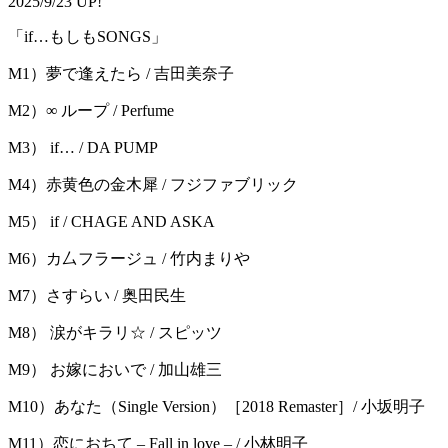
2025/9/23 UP!
「if…もしもSONGS」
M1）夢で逢えたら / 吉田美奈子
M2）∞ ループ / Perfume
M3） if… / DA PUMP
M4）赤黄色の金木犀 / フジファブリック
M5） if / CHAGE AND ASKA
M6）カ厶フラージュ / 竹内まりや
M7）さすらい / 奥田民生
M8） 涙がキラリ☆ / スピッツ
M9） お嫁においで / 加山雄三
M10）あなた（Single Version）［2018 Remaster］/ 小坂明子
M11）恋におちて – Fall in love – / 小林明子