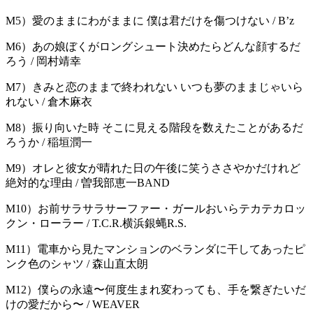
M5）愛のままにわがままに 僕は君だけを傷つけない / B’z
M6）あの娘ぼくがロングシュート決めたらどんな顔するだ
ろう / 岡村靖幸
M7）きみと恋のままで終われない いつも夢のままじゃいら
れない / 倉木麻衣
M8）振り向いた時 そこに見える階段を数えたことがあるだ
ろうか / 稲垣潤一
M9）オレと彼女が晴れた日の午後に笑うささやかだけれど
絶対的な理由 / 曽我部恵一BAND
M10）お前サラサラサーファー・ガールおいらテカテカロッ
クン・ローラー / T.C.R.横浜銀蝿R.S.
M11）電車から見たマンションのベランダに干してあったピ
ンク色のシャツ / 森山直太朗
M12）僕らの永遠〜何度生まれ変わっても、手を繋ぎたいだ
けの愛だから〜 / WEAVER