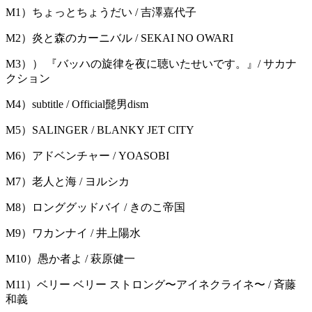
M1）ちょっとちょうだい / 吉澤嘉代子
M2）炎と森のカーニバル / SEKAI NO OWARI
M3）） 『バッハの旋律を夜に聴いたせいです。』/ サカナ
クション
M4）subtitle / Official髭男dism
M5）SALINGER / BLANKY JET CITY
M6）アドベンチャー / YOASOBI
M7）老人と海 / ヨルシカ
M8）ロンググッドバイ / きのこ帝国
M9）ワカンナイ / 井上陽水
M10）愚か者よ / 萩原健一
M11）ベリー ベリー ストロング〜アイネクライネ〜 / 斉藤
和義