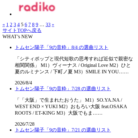
«
1
2
3
4
5
6
7
8
9
…
33
»
サイトTOPへ戻る
WHAT’s NEW
トムセン陽子「9の音粋」8/4 の選曲リスト
「シティポップと現代短歌の思考すれば近似で親密な
相関関係」 M1）ヴィーナス / Original Love M2）ひと
夏のルミナンス / 下町ノ夏 M3）SMILE IN YOU……
2026/8/4
トムセン陽子「9の音粋」7/28 の選曲リスト
「「⼤阪」で⽣まれたおうた」 M1）SO.YA.NA /
WEST END × YUKI M2）おもろい大阪 feat.OSAKA
ROOTS / ET-KING M3）大阪でもま……
2026/7/28
トムセン陽子「9の音粋」7/21 の選曲リスト