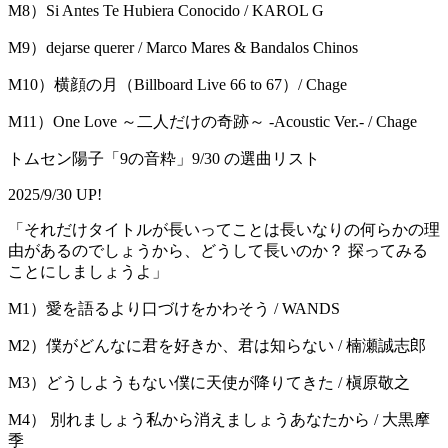
M8）Si Antes Te Hubiera Conocido / KAROL G
M9）dejarse querer / Marco Mares & Bandalos Chinos
M10）横顔の月（Billboard Live 66 to 67）/ Chage
M11）One Love ～二人だけの奇跡～ -Acoustic Ver.- / Chage
トムセン陽子「9の音粋」9/30 の選曲リスト
2025/9/30 UP!
「それだけタイトルが⻑いってことは⻑いなりの何らかの理
由があるのでしょうから、どうして⻑いのか？ 探ってみる
ことにしましょうよ」
M1）愛を語るより口づけをかわそう / WANDS
M2）僕がどんなに君を好きか、君は知らない / 楠瀬誠志郎
M3）どうしようもない僕に天使が降りてきた / 槇原敬之
M4） 別れましょう私から消えましょうあなたから / 大黒摩
季