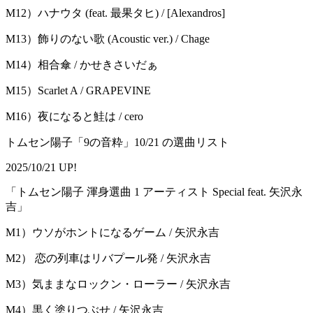
M12）ハナウタ (feat. 最果タヒ) / [Alexandros]
M13）飾りのない歌 (Acoustic ver.) / Chage
M14）相合傘 / かせきさいだぁ
M15）Scarlet A / GRAPEVINE
M16）夜になると鮭は / cero
トムセン陽子「9の音粋」10/21 の選曲リスト
2025/10/21 UP!
「トムセン陽⼦ 渾⾝選曲 1 アーティスト Special feat. ⽮沢永
吉」
M1）ウソがホントになるゲーム / 矢沢永吉
M2） 恋の列車はリバプール発 / 矢沢永吉
M3）気ままなロックン・ローラー / 矢沢永吉
M4）黒く塗りつぶせ / 矢沢永吉