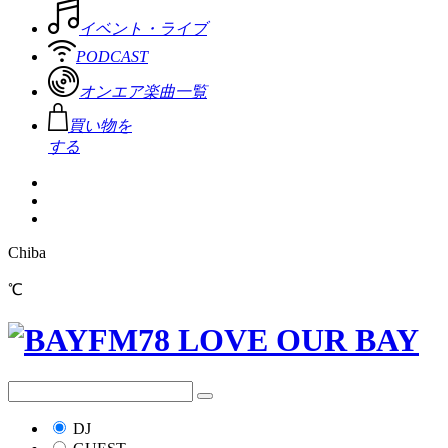
イベント・ライブ
PODCAST
オンエア楽曲一覧
買い物を
する
Chiba
℃
DJ