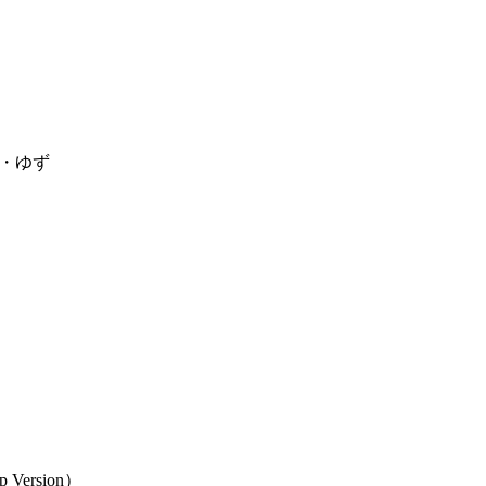
由実・ゆず
p Version）