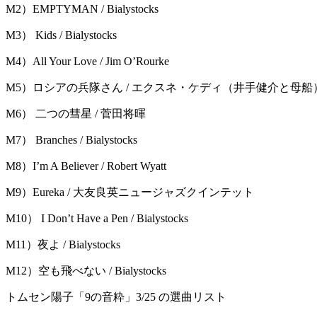
M2）EMPTYMAN / Bialystocks
M3） Kids / Bialystocks
M4）All Your Love / Jim O’Rourke
M5）ロシアの兵隊さん / エクスネ・ケディ（井⼿健介と⺟船
M6） 二つの彗星 / 菅田将暉
M7） Branches / Bialystocks
M8）I’m A Believer / Robert Wyatt
M9）Eureka / 大友良英ニュージャズクインテット
M10） I Don’t Have a Pen / Bialystocks
M11）夜よ / Bialystocks
M12）空も飛べない / Bialystocks
トムセン陽子「9の音粋」3/25 の選曲リスト