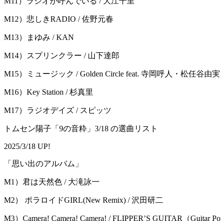
M11）ラジオが呼んでいる / 大江千里
M12）悲しきRADIO / 佐野元春
M13）まゆみ / KAN
M14）スプリンクラー / 山下達郎
M15）ミュージック / Golden Circle feat. 寺岡呼人・松任谷
M16）Key Station / 杉真里
M17）ラジオデイズ / スピッツ
トムセン陽子「9の音粋」3/18 の選曲リスト
2025/3/18 UP!
「思い出のアルバム」
M1）君は天然色 / 大滝詠一
M2） ポラロイドGIRL(New Remix) / 沢田研二
M3）Camera! Camera! Camera! / FLIPPER’S GUITAR（Guitar Po