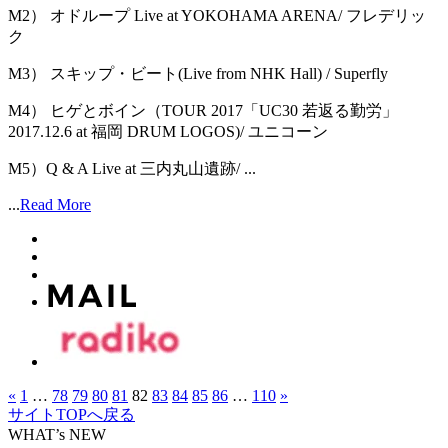
M2） オドループ Live at YOKOHAMA ARENA/ フレデリッ
ク
M3） スキップ・ビート(Live from NHK Hall) / Superfly
M4） ヒゲとボイン（TOUR 2017「UC30 若返る勤労」
2017.12.6 at 福岡 DRUM LOGOS)/ ユニコーン
M5）Q & A Live at 三内丸山遺跡/ ...
...
Read More
«
1
…
78
79
80
81
82
83
84
85
86
…
110
»
サイトTOPへ戻る
WHAT’s NEW