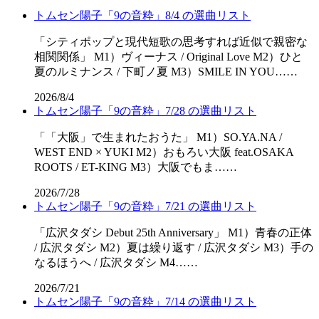
トムセン陽子「9の音粋」8/4 の選曲リスト
「シティポップと現代短歌の思考すれば近似で親密な
相関関係」 M1）ヴィーナス / Original Love M2）ひと
夏のルミナンス / 下町ノ夏 M3）SMILE IN YOU……
2026/8/4
トムセン陽子「9の音粋」7/28 の選曲リスト
「「⼤阪」で⽣まれたおうた」 M1）SO.YA.NA /
WEST END × YUKI M2）おもろい大阪 feat.OSAKA
ROOTS / ET-KING M3）大阪でもま……
2026/7/28
トムセン陽子「9の音粋」7/21 の選曲リスト
「広沢タダシ Debut 25th Anniversary」 M1）青春の正体
/ 広沢タダシ M2）夏は繰り返す / 広沢タダシ M3）手の
なるほうへ / 広沢タダシ M4……
2026/7/21
トムセン陽子「9の音粋」7/14 の選曲リスト