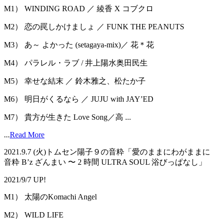
M1） WINDING ROAD ／ 綾香 X コブクロ
M2） 恋の罠しかけましょ ／ FUNK THE PEANUTS
M3） あ～ よかった (setagaya-mix)／ 花＊花
M4） パラレル・ラブ / 井上陽水奥田民生
M5） 幸せな結末 ／ 鈴木雅之、松たか子
M6） 明日がくるなら ／ JUJU with JAYʼED
M7） 貴方が生きた Love Song／高 ...
...
Read More
2021.9.7 (⽕)トムセン陽子９の音粋「愛のままにわがままに
⾳粋 Bʼz ざんまい 〜 2 時間 ULTRA SOUL 浴びっぱなし」
2021/9/7 UP!
M1） 太陽のKomachi Angel
M2） WILD LIFE