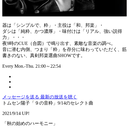
器は「シンプルで、粋」・主役は「和、邦楽」・
ダシは「純粋、かつ濃厚」・味付けは「リアル、強い説得
力」・・・
夜9時のCUE（合図）で鳴り出す、素敵な音楽の調べ。
音に潜む内側、つまり「粋」を存分に味わっていただく、筋
書きのない、真剣邦楽選曲SHOWです。
Every Mon.-Thu. 21:00～22:54
メッセージを送る
最新の放送を聴く
トムセン陽子「９の音粋」9/14のセレクト曲
2021/9/14 UP!
「秋の始めのハーモニー」