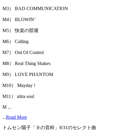
M3） BAD COMMUNICATION
M4） BLOWINʼ
M5） 快楽の部屋
M6） Calling
M7） Out Of Control
M8） Real Thing Shakes
M9） LOVE PHANTOM
M10） Mayday !
M11） ultra soul
M ...
...
Read More
トムセン陽子「９の音粋」8/31のセレクト曲