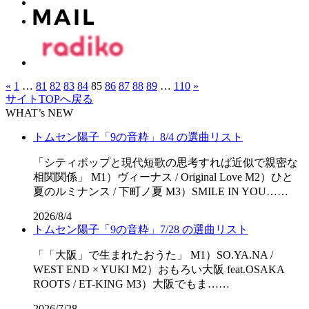
«
1
…
81
82
83
84
85
86
87
88
89
…
110
»
サイトTOPへ戻る
WHAT’s NEW
トムセン陽子「9の音粋」8/4 の選曲リスト
「シティポップと現代短歌の思考すれば近似で親密な
相関関係」 M1）ヴィーナス / Original Love M2）ひと
夏のルミナンス / 下町ノ夏 M3）SMILE IN YOU……
2026/8/4
トムセン陽子「9の音粋」7/28 の選曲リスト
「「⼤阪」で⽣まれたおうた」 M1）SO.YA.NA /
WEST END × YUKI M2）おもろい大阪 feat.OSAKA
ROOTS / ET-KING M3）大阪でもま……
2026/7/28