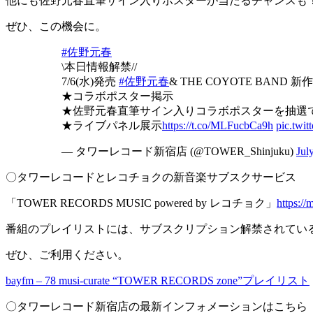
他にも佐野元春直筆サイン入りポスターが当たるチャンスも
ぜひ、この機会に。
#佐野元春
\本日情報解禁//
7/6(水)発売
#佐野元春
& THE COYOTE BA
★コラボポスター掲示
★佐野元春直筆サイン入りコラボポスターを抽選
★ライブパネル展示
https://t.co/MLFucbCa9h
pic.twi
— タワーレコード新宿店 (@TOWER_Shinjuku)
Jul
〇タワーレコードとレコチョクの新音楽サブスクサービス
「TOWER RECORDS MUSIC powered by レコチョク」
https://
番組のプレイリストには、サブスクリプション解禁されてい
ぜひ、ご利用ください。
bayfm – 78 musi-curate “TOWER RECORDS zone”プレイリスト
〇タワーレコード新宿店の最新インフォメーションはこちら