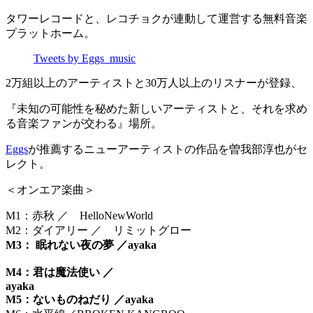
タワーレコードと、レコチョクが連動して運営する無料音楽
プラットホーム。
Tweets by Eggs_music
2万組以上のアーティストと30万人以上のリスナーが登録、
『未知の可能性を秘めた新しいアーティストと、それを求め
る音楽ファンが交わる』場所。
Eggs
が推薦するニューアーティストの作品を曽我部淳也がセ
レクト。
＜オンエア楽曲＞
M1：赤秋 ／ HelloNewWorld
M2：ダイアリー ／ リミットグロー
M3： 眠れない夜の夢 ／ayaka
M4：君は魔法使い ／
ayaka
M5：ないものねだり ／ayaka