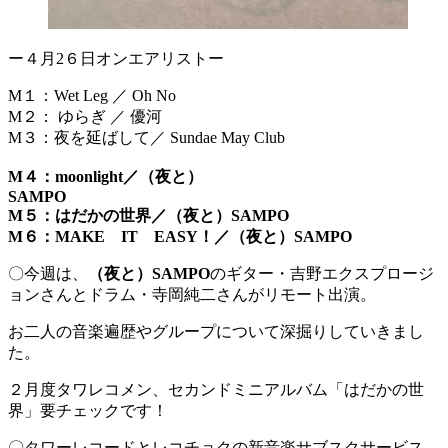
ー４月2６日オンエアリストー
M１：Wet Leg ／ Oh No
M２： ゆらぎ ／ 優河
M３：夜を延ばして／ Sundae May Club
M４：moonlight／（夜と）
SAMPO
M５：はだかの世界／（夜と）SAMPO
M６：MAKE IT EASY！／（夜と）SAMPO
〇今週は、
（夜と）SAMPO
のギター・吉野エクスプロージ
ョンさんとドラム・寺岡純二さんがリモート出演。
お二人の音楽遍歴やグループについて深掘りしていきまし
た。
２月度タワレコメン、セカンドミニアルバム「はだかの世
界」要チェックです！
〇タワーレコードとレコチョクの新音楽サブスクサービス