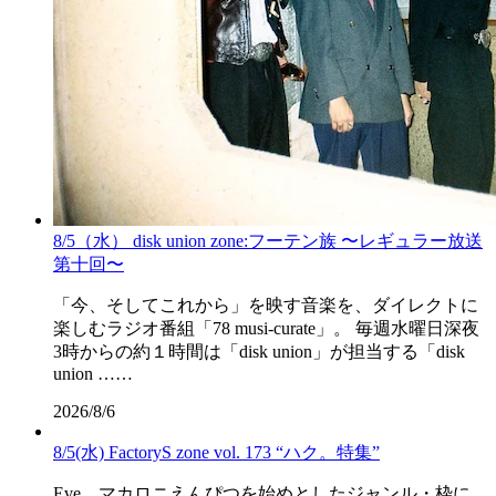
8/5（水） disk union zone:フーテン族 〜レギュラー放送
第十回〜
「今、そしてこれから」を映す音楽を、ダイレクトに
楽しむラジオ番組「78 musi-curate」。 毎週水曜日深夜
3時からの約１時間は「disk union」が担当する「disk
union ……
2026/8/6
8/5(水) FactoryS zone vol. 173 “ハク。特集”
Eve、マカロニえんぴつを始めとしたジャンル・枠に