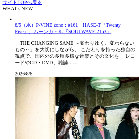
サイトTOPへ戻る
WHAT’s NEW
8/5（水）P-VINE zone：#161 HASE-T『Twenty
Five』、ムーンガ・K.『SOULWAVE 2153』
「THE CHANGING SAME ～変わりゆく、変わらない
もの～」を大切にしながら、 こだわりを持った独自の
視点で、国内外の多種多様な音楽とその文化を、 レコ
ードやCD・DVD、雑誌……
2026/8/6