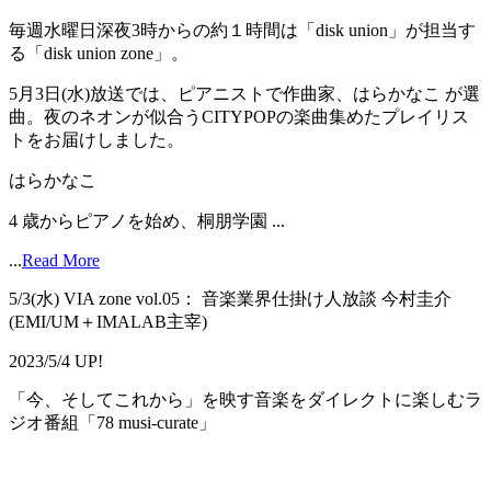
毎週水曜日深夜3時からの約１時間は「disk union」が担当す
る「disk union zone」。
5月3日(水)放送では、ピアニストで作曲家、はらかなこ が選
曲。夜のネオンが似合うCITYPOPの楽曲集めたプレイリス
トをお届けしました。
はらかなこ
4 歳からピアノを始め、桐朋学園 ...
...
Read More
5/3(水) VIA zone vol.05： 音楽業界仕掛け人放談 今村圭介
(EMI/UM＋IMALAB主宰)
2023/5/4 UP!
「今、そしてこれから」を映す音楽をダイレクトに楽しむラ
ジオ番組「78 musi-curate」