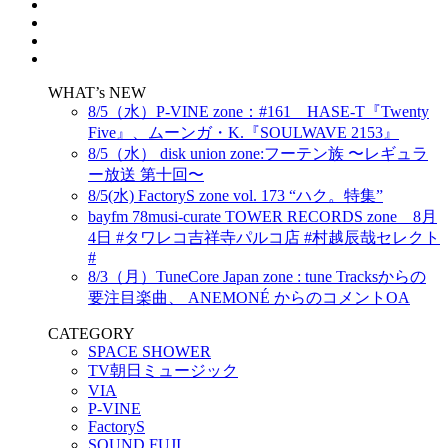
WHAT’s NEW
8/5（水）P-VINE zone：#161 HASE-T『Twenty
Five』、ムーンガ・K.『SOULWAVE 2153』
8/5（水） disk union zone:フーテン族 〜レギュラ
ー放送 第十回〜
8/5(水) FactoryS zone vol. 173 “ハク。特集”
bayfm 78musi-curate TOWER RECORDS zone 8月
4日 #タワレコ吉祥寺パルコ店 #村越辰哉セレクト
#
8/3（月）TuneCore Japan zone : tune Tracksからの
要注目楽曲、 ANEMONÉ からのコメントOA
CATEGORY
SPACE SHOWER
TV朝日ミュージック
VIA
P-VINE
FactoryS
SOUND FUJI