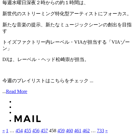
毎週水曜日深夜２時からの約１時間は、
新世代のストリーミング特化型アーティストにフォーカス。
新たな音楽の提示、新たなミュージックシーンの創出を目指
す
トイズファクトリー内レーベル・VIAが担当する「VIAゾー
ン」
DJは、レーベル・ヘッド松崎崇が担当。
今週のプレイリストはこちらをチェック ...
...
Read More
«
1
…
454
455
456
457
458
459
460
461
462
…
733
»