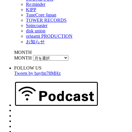
Re:minder
KIPP
TuneCore Japan
TOWER RECORDS
Spincoaster
disk union
origami PRODUCTION
お知らせ
MONTH
MONTH
FOLLOW US
Tweets by bayfm78MHz