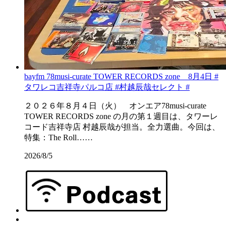
bayfm 78musi-curate TOWER RECORDS zone 8月4日 #
タワレコ吉祥寺パルコ店 #村越辰哉セレクト #
２０２６年８月４日（火） オンエア78musi-curate
TOWER RECORDS zone の月の第１週目は、タワーレ
コード吉祥寺店 村越辰哉が担当。全力選曲。今回は、
特集：The Roll……
2026/8/5