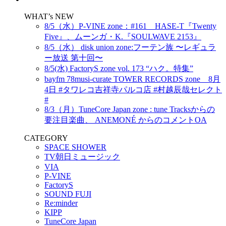
WHAT’s NEW
8/5（水）P-VINE zone：#161 HASE-T『Twenty
Five』、ムーンガ・K.『SOULWAVE 2153』
8/5（水） disk union zone:フーテン族 〜レギュラ
ー放送 第十回〜
8/5(水) FactoryS zone vol. 173 “ハク。特集”
bayfm 78musi-curate TOWER RECORDS zone 8月
4日 #タワレコ吉祥寺パルコ店 #村越辰哉セレクト
#
8/3（月）TuneCore Japan zone : tune Tracksからの
要注目楽曲、 ANEMONÉ からのコメントOA
CATEGORY
SPACE SHOWER
TV朝日ミュージック
VIA
P-VINE
FactoryS
SOUND FUJI
Re:minder
KIPP
TuneCore Japan