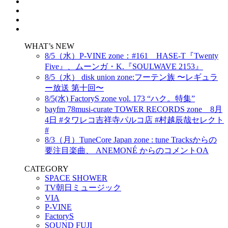
WHAT’s NEW
8/5（水）P-VINE zone：#161 HASE-T『Twenty
Five』、ムーンガ・K.『SOULWAVE 2153』
8/5（水） disk union zone:フーテン族 〜レギュラ
ー放送 第十回〜
8/5(水) FactoryS zone vol. 173 “ハク。特集”
bayfm 78musi-curate TOWER RECORDS zone 8月
4日 #タワレコ吉祥寺パルコ店 #村越辰哉セレクト
#
8/3（月）TuneCore Japan zone : tune Tracksからの
要注目楽曲、 ANEMONÉ からのコメントOA
CATEGORY
SPACE SHOWER
TV朝日ミュージック
VIA
P-VINE
FactoryS
SOUND FUJI