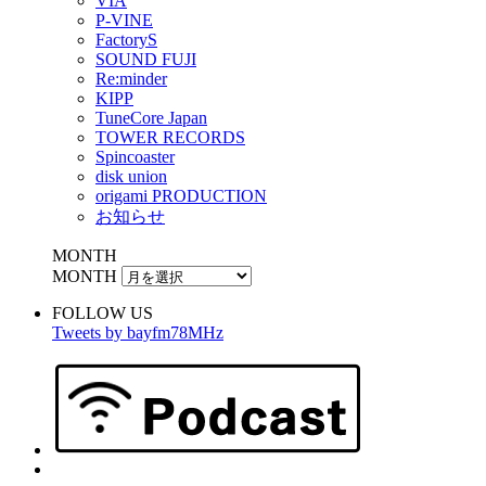
VIA
P-VINE
FactoryS
SOUND FUJI
Re:minder
KIPP
TuneCore Japan
TOWER RECORDS
Spincoaster
disk union
origami PRODUCTION
お知らせ
MONTH
MONTH
FOLLOW US
Tweets by bayfm78MHz