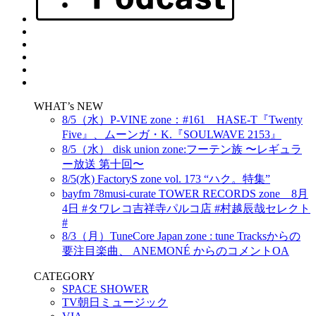
WHAT’s NEW
8/5（水）P-VINE zone：#161 HASE-T『Twenty
Five』、ムーンガ・K.『SOULWAVE 2153』
8/5（水） disk union zone:フーテン族 〜レギュラ
ー放送 第十回〜
8/5(水) FactoryS zone vol. 173 “ハク。特集”
bayfm 78musi-curate TOWER RECORDS zone 8月
4日 #タワレコ吉祥寺パルコ店 #村越辰哉セレクト
#
8/3（月）TuneCore Japan zone : tune Tracksからの
要注目楽曲、 ANEMONÉ からのコメントOA
CATEGORY
SPACE SHOWER
TV朝日ミュージック