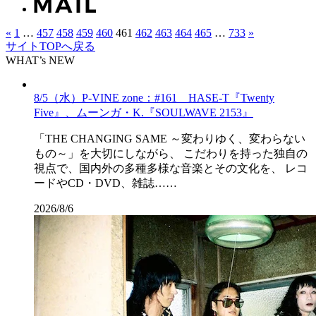
«
1
…
457
458
459
460
461
462
463
464
465
…
733
»
サイトTOPへ戻る
WHAT’s NEW
8/5（水）P-VINE zone：#161 HASE-T『Twenty
Five』、ムーンガ・K.『SOULWAVE 2153』
「THE CHANGING SAME ～変わりゆく、変わらない
もの～」を大切にしながら、 こだわりを持った独自の
視点で、国内外の多種多様な音楽とその文化を、 レコ
ードやCD・DVD、雑誌……
2026/8/6