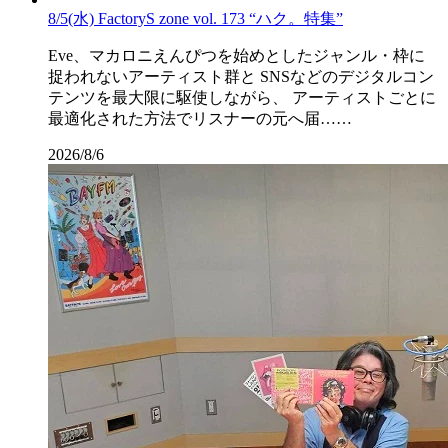
8/5(水) FactoryS zone vol. 173 “ハク。特集”
Eve、マカロニえんぴつを始めとしたジャンル・枠に
捉われないアーティスト群と SNSなどのデジタルコン
テンツを最大限に駆使しながら、 アーティストごとに
最適化された方法でリスナーの元へ届……
2026/8/6