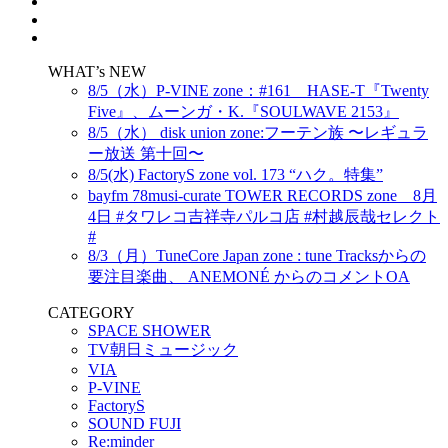
WHAT’s NEW
8/5（水）P-VINE zone：#161 HASE-T『Twenty
Five』、ムーンガ・K.『SOULWAVE 2153』
8/5（水） disk union zone:フーテン族 〜レギュラ
ー放送 第十回〜
8/5(水) FactoryS zone vol. 173 “ハク。特集”
bayfm 78musi-curate TOWER RECORDS zone 8月
4日 #タワレコ吉祥寺パルコ店 #村越辰哉セレクト
#
8/3（月）TuneCore Japan zone : tune Tracksからの
要注目楽曲、 ANEMONÉ からのコメントOA
CATEGORY
SPACE SHOWER
TV朝日ミュージック
VIA
P-VINE
FactoryS
SOUND FUJI
Re:minder