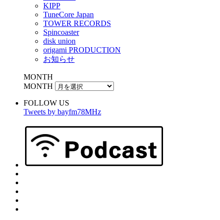
KIPP
TuneCore Japan
TOWER RECORDS
Spincoaster
disk union
origami PRODUCTION
お知らせ
MONTH
MONTH
FOLLOW US
Tweets by bayfm78MHz