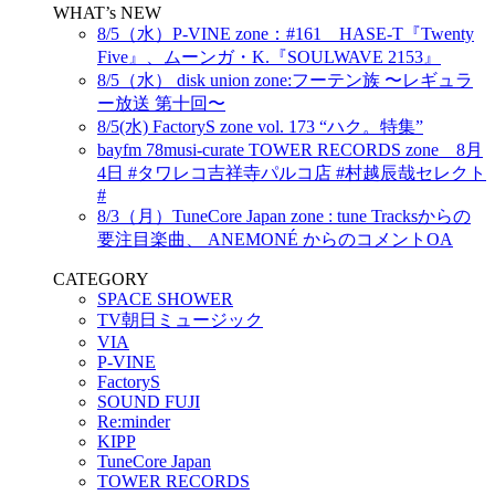
WHAT’s NEW
8/5（水）P-VINE zone：#161 HASE-T『Twenty
Five』、ムーンガ・K.『SOULWAVE 2153』
8/5（水） disk union zone:フーテン族 〜レギュラ
ー放送 第十回〜
8/5(水) FactoryS zone vol. 173 “ハク。特集”
bayfm 78musi-curate TOWER RECORDS zone 8月
4日 #タワレコ吉祥寺パルコ店 #村越辰哉セレクト
#
8/3（月）TuneCore Japan zone : tune Tracksからの
要注目楽曲、 ANEMONÉ からのコメントOA
CATEGORY
SPACE SHOWER
TV朝日ミュージック
VIA
P-VINE
FactoryS
SOUND FUJI
Re:minder
KIPP
TuneCore Japan
TOWER RECORDS