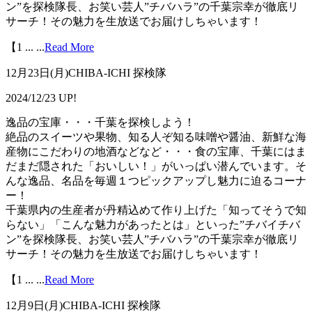
ン”を探検隊長、お笑い芸人”チバハラ”の千葉宗幸が徹底リ
サーチ！その魅力を生放送でお届けしちゃいます！
【1 ...
...
Read More
12月23日(月)CHIBA-ICHI 探検隊
2024/12/23 UP!
逸品の宝庫・・・千葉を探検しよう！
絶品のスイーツや果物、知る人ぞ知る味噌や醤油、新鮮な海
産物にこだわりの地酒などなど・・・食の宝庫、千葉にはま
だまだ隠された「おいしい！」がいっぱい潜んでいます。そ
んな逸品、名品を毎週１つピックアップし魅力に迫るコーナ
ー！
千葉県内の生産者が丹精込めて作り上げた「知ってそうで知
らない」「こんな魅力があったとは」といった”チバイチバ
ン”を探検隊長、お笑い芸人”チバハラ”の千葉宗幸が徹底リ
サーチ！その魅力を生放送でお届けしちゃいます！
【1 ...
...
Read More
12月9日(月)CHIBA-ICHI 探検隊