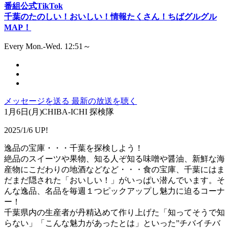
番組公式TikTok
千葉のたのしい！おいしい！情報たくさん！ちばグルグル
MAP！
Every Mon.-Wed. 12:51～
メッセージを送る
最新の放送を聴く
1月6日(月)CHIBA-ICHI 探検隊
2025/1/6 UP!
逸品の宝庫・・・千葉を探検しよう！
絶品のスイーツや果物、知る人ぞ知る味噌や醤油、新鮮な海
産物にこだわりの地酒などなど・・・食の宝庫、千葉にはま
だまだ隠された「おいしい！」がいっぱい潜んでいます。そ
んな逸品、名品を毎週１つピックアップし魅力に迫るコーナ
ー！
千葉県内の生産者が丹精込めて作り上げた「知ってそうで知
らない」「こんな魅力があったとは」といった”チバイチバ