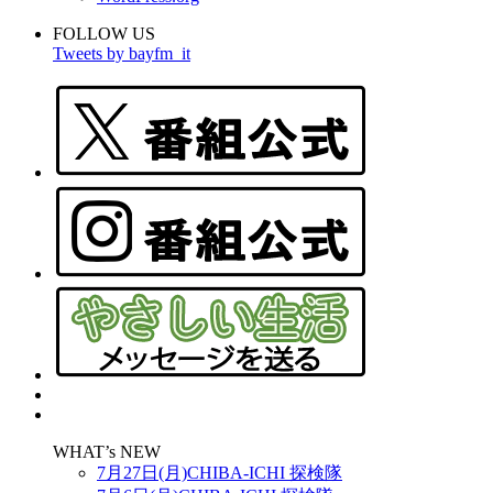
FOLLOW US
Tweets by bayfm_it
WHAT’s NEW
7月27日(月)CHIBA-ICHI 探検隊