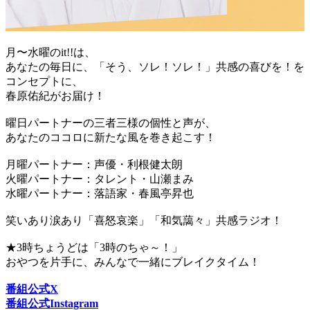
月〜水曜のit!!は、
あなたの毎日に、「そう、ソレ！ソレ！」共感の喜びを！を
コンセプトに、
春原佑紀がお届け！
曜日パートナーの三者三様の個性と声が、
あなたのココロに新たな風を巻き起こす！
月曜パートナー：声優・利根健太朗
火曜パートナー：タレント・山瀬まみ
水曜パートナー：落語家・春風亭昇也
笑いあり涙あり「喜怒哀楽」「和気藹々」共感ラジオ！
★3時ちょうどは「3時のちゃ～！」
おやつを片手に、みんなで一緒にブレイクタイム！
番組公式X
番組公式Instagram