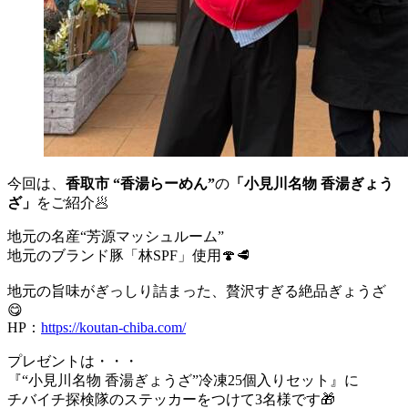
今回は、
香取市 “香湯らーめん”
の
「小見川名物 香湯ぎょう
ざ」
をご紹介🥟
地元の名産“芳源マッシュルーム”
地元のブランド豚「林SPF」使用🍄🥩
地元の旨味がぎっしり詰まった、贅沢すぎる絶品ぎょうざ
😋
HP：
https://koutan-chiba.com/
プレゼントは・・・
『“小見川名物 香湯ぎょうざ”冷凍25個入りセット』に
チバイチ探検隊のステッカーをつけて3名様です🎁