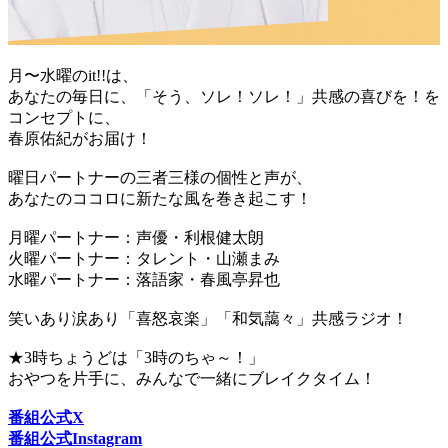
月〜水曜のit!!は、
あなたの毎日に、「そう、ソレ！ソレ！」共感の喜びを！を
コンセプトに、
春原佑紀がお届け！
曜日パートナーの三者三様の個性と声が、
あなたのココロに新たな風を巻き起こす！
月曜パートナー：声優・利根健太朗
火曜パートナー：タレント・山瀬まみ
水曜パートナー：落語家・春風亭昇也
笑いあり涙あり「喜怒哀楽」「和気藹々」共感ラジオ！
★3時ちょうどは「3時のちゃ～！」
おやつを片手に、みんなで一緒にブレイクタイム！
番組公式X
番組公式Instagram