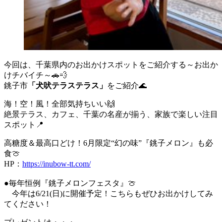
今回は、千葉県内のお出かけスポットをご紹介する～お出か
けチバイチ～🚗💨
銚子市
「犬吠テラステラス」
をご紹介🌊
海！空！風！全部気持ちいい🙌
絶景テラス、カフェ、千葉の名産が揃う、家族で楽しい注目
スポット📍
高糖度＆最高口どけ！6月限定“幻の味”『銚子メロン』も必
食🍈
HP：
https://inubow-tt.com/
●毎年恒例『銚子メロンフェスタ』🍈
今年は6/21(日)に開催予定！こちらもぜひお出かけしてみ
てください！