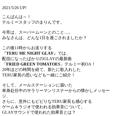
2021/5/26 UP!
こんばんは～！
テルミースタッフのまりんです。
今宵は、スーパームーンとのこと…。
みなさんは、どんな1日を過ごされましたか？
この後11時からお送りする
『
TERU ME NIGHT GLAY
』では、
配信になったばかりのGLAYの最新曲
「
FRIED GREEN TOMATOES
」テルミー初OA！
20年ほどの時間を経て、新たに歌入れした
TERU家長の思いなども一緒にご紹介！
そして、メールステーションに届いた
単身赴任中のサラリーマンリスナーからの懐かしメッセー
ジ、
さらに、意外にもビビりなTERU家長も感心する
ゲーム＆ラジオで使われる効果音について。
GLAYサウンドで使われた効果音とは？