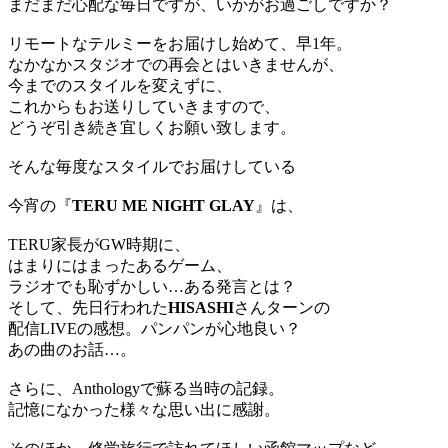
まだまだ心配な毎日ですが、いかがお過ごしですか？
リモートなテルミーをお届けし始めて、早1年。
なかなかスタジオでの再会とはいきませんが、
今までのスタイルを変えずに、
これからもお送りしていきますので、
どうぞ引き続き宜しくお願い致します。
そんな毎度なスタイルでお届けしている
今宵の『
TERU ME NIGHT GLAY
』は、
TERU家長がGW時期に、
はまりにはまったあるゲーム、
ラジオでも恥ずかしい…ある発言とは？
そして、先日行われた
HISASHI
さんターンの
配信LIVEの感想。パンパンが心地良い？
あの曲のお話…。
さらに、Anthologyで蘇る当時の記録。
記憶になかった様々な思い出に感謝。