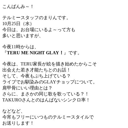
こんばんみ～！
テルミースタッフのまりんです。
10月25日（水）
今日は、お台場にいるよ～って方も
多いと思いますが、
今夜11時からは、
『
TERU ME NIGHT GLAY！
』です。
今夜は、TERU家長が絵を描き始めたからこそ
出会えた若き才能たちとのお話！
そして、今夜もぶち上げている？
ライブでお馴染みのGLAYチョップについて。
肩甲骨にいい理由とは？
さらに、まさかの同じ歌を歌っている？！
TAKUROさんとのはんぱないシンクロ率！
などなど、
今宵もフリーにいつものテルミースタイルで
お送りします！