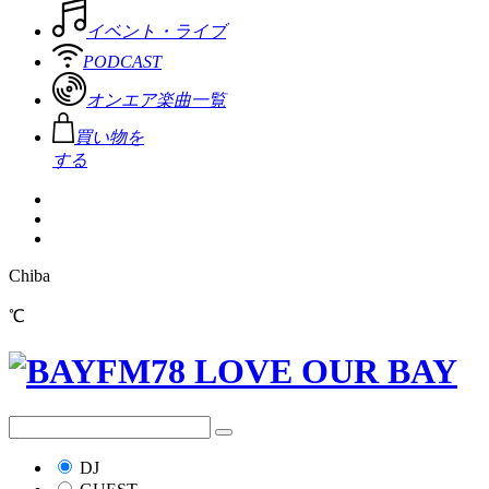
イベント・ライブ
PODCAST
オンエア楽曲一覧
買い物を
する
Chiba
℃
DJ