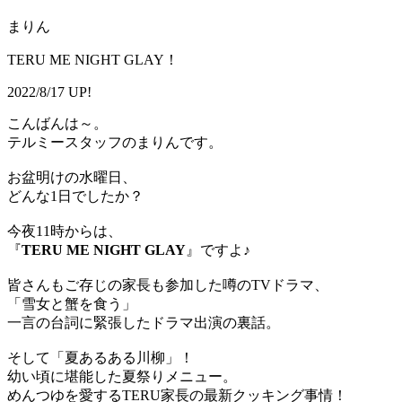
まりん
TERU ME NIGHT GLAY！
2022/8/17 UP!
こんばんは～。
テルミースタッフのまりんです。
お盆明けの水曜日、
どんな1日でしたか？
今夜11時からは、
『
TERU ME NIGHT GLAY
』ですよ♪
皆さんもご存じの家長も参加した噂のTVドラマ、
「雪女と蟹を食う」
一言の台詞に緊張したドラマ出演の裏話。
そして「夏あるある川柳」！
幼い頃に堪能した夏祭りメニュー。
めんつゆを愛するTERU家長の最新クッキング事情！