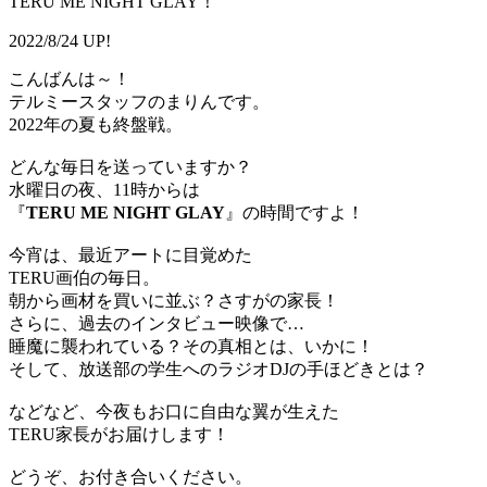
TERU ME NIGHT GLAY！
2022/8/24 UP!
こんばんは～！
テルミースタッフのまりんです。
2022年の夏も終盤戦。
どんな毎日を送っていますか？
水曜日の夜、11時からは
『
TERU ME NIGHT GLAY
』の時間ですよ！
今宵は、最近アートに目覚めた
TERU画伯の毎日。
朝から画材を買いに並ぶ？さすがの家長！
さらに、過去のインタビュー映像で…
睡魔に襲われている？その真相とは、いかに！
そして、放送部の学生へのラジオDJの手ほどきとは？
などなど、今夜もお口に自由な翼が生えた
TERU家長がお届けします！
どうぞ、お付き合いください。