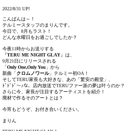
2022/8/31 UP!
こんばんは～！
テルミースタッフのまりんです。
今日で、8月もラスト！
どんな水曜日をお過ごしでしたか？
今夜11時からお送りする
『
TERU ME NIGHT GLAY
』は、
9月21日にリリースされる
「
Only One,Only You
」から
新曲「
クロムノワール
」テルミー初OA！
そしてTERU家長も大好きな、あの「驚安の殿堂」、
ﾄﾞﾄﾞﾄﾞ～♪な、店内放送でTERUファー派の夢は叶うのか？
さらに今、家長が注目するアーティストを紹介！
廃材で作るそのアートとは？
今宵もどうぞ、お付き合いください。
まりん