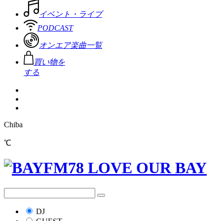
イベント・ライブ
PODCAST
オンエア楽曲一覧
買い物を
する
Chiba
℃
DJ