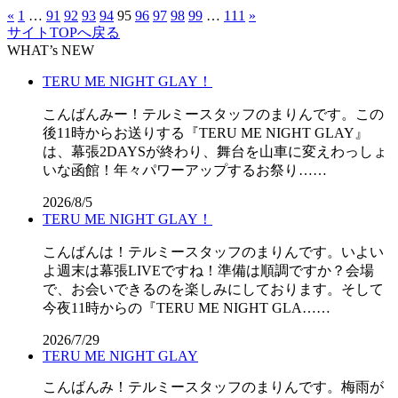
«
1
…
91
92
93
94
95
96
97
98
99
…
111
»
サイトTOPへ戻る
WHAT’s NEW
TERU ME NIGHT GLAY！
こんばんみー！テルミースタッフのまりんです。この
後11時からお送りする『TERU ME NIGHT GLAY』
は、幕張2DAYSが終わり、舞台を山車に変えわっしょ
いな函館！年々パワーアップするお祭り……
2026/8/5
TERU ME NIGHT GLAY！
こんばんは！テルミースタッフのまりんです。いよい
よ週末は幕張LIVEですね！準備は順調ですか？会場
で、お会いできるのを楽しみにしております。そして
今夜11時からの『TERU ME NIGHT GLA……
2026/7/29
TERU ME NIGHT GLAY
こんばんみ！テルミースタッフのまりんです。梅雨が