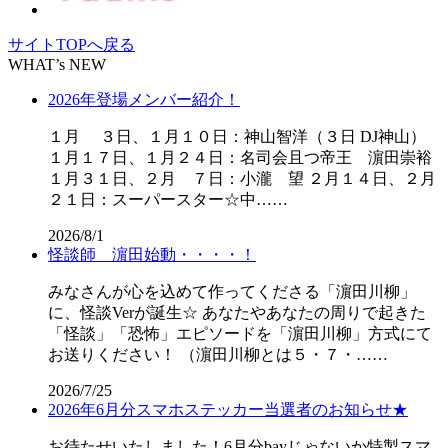
サイトTOPへ戻る
WHAT’s NEW
2026年登場メンバー紹介！
１月 ３日、１月１０日：神山智洋（３日 DJ神山）
１月１７日、１月２４日：名司会且つ帝王 濵田崇裕
１月３１日、２月 ７日：小瀧 望 ２月１４日、２月
２１日：スーパースター☆中……
2026/8/1
怪談師 濵田始動・・・・！
みなさんが心を込めて作ってくださる「濵田川柳」
に、怪談Verが誕生☆ あなたやあなたの周りで起きた
「怪談」「恐怖」エピソードを「濵田川柳」方式にて
お送りください！ （濵田川柳とは５・７・……
2026/7/25
2026年6月分スマホステッカー当選者のお知らせ★
お待たせいたしました！6月分bayじゃないか特製スマ