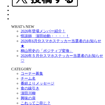
WHAT’s NEW
2026年登場メンバー紹介！
怪談師 濵田始動・・・・！
2026年6月分スマホステッカー当選者のお知らせ
★
桐山照史の「ポジティブ変換」
2026年５月分スマホステッカー当選者のお知らせ
♡
CATEGORY
コーナー募集
チーム名
番組よりメッセージ
食の線引き
濵田川柳
興味の扉
これってご存じ？