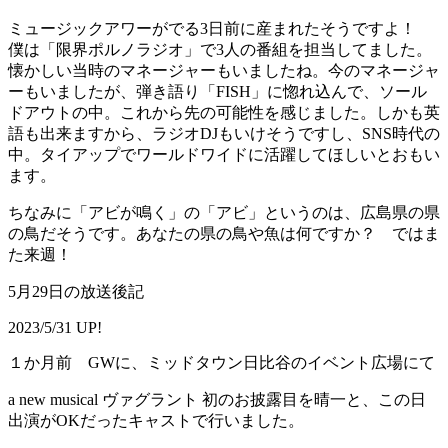
ミュージックアワーがでる3日前に産まれたそうですよ！
僕は「限界ポルノラジオ」で3人の番組を担当してました。
懐かしい当時のマネージャーもいましたね。今のマネージャ
ーもいましたが、弾き語り「FISH」に惚れ込んで、ソール
ドアウトの中。これから先の可能性を感じました。しかも英
語も出来ますから、ラジオDJもいけそうですし、SNS時代の
中。タイアップでワールドワイドに活躍してほしいとおもい
ます。
ちなみに「アビが鳴く」の「アビ」というのは、広島県の県
の鳥だそうです。あなたの県の鳥や魚は何ですか？ ではま
た来週！
5月29日の放送後記
2023/5/31 UP!
１か月前 GWに、ミッドタウン日比谷のイベント広場にて
a new musical ヴァグラント 初のお披露目を晴一と、この日
出演がOKだったキャストで行いました。