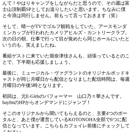
んて！やはりキャンプをしながらだと思うので、その週は富
士山頂制覇SPとしてお送りしたいと思います。ちなみに僕
と今浪は同行しません。前もって言っておきます（笑）
そして、晴一がTVでゴルフ観戦をしていた、アースモンダ
ミンカップが行われたカメリアヒルズ・カントリークラブ。
次の日の朝、仕事で行って目が覚めたら同じホールにいたと
いうのも、笑えましたね。
番組ゲストに来ていた堀奈津佳さんも、頑張っているとのこ
とで、下半期も応援しましょう。
最後に、ミュージカル・ヴァグラントのオリジナルポッドキ
ャストが同じ月曜日から配信となりました配信時間は、毎週
月曜日の午後5時となります。
初回は、元E-Girlsのパフォーマー 山口乃々華さんです。
bayfmのHPからオンデマンドにジャンプ！
そこのオリジナルから聞いてもらえるのと、主要4つのポー
タルと、あと僕が運営しているKOTONOHA全部で6つに配
信となっています。こちらもカフェイレ前後にチェックして
ください。