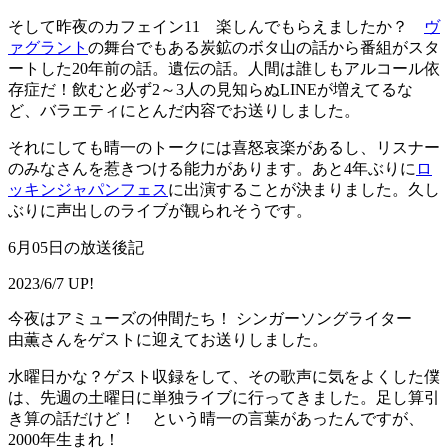
そして昨夜のカフェイン11 楽しんでもらえましたか？
ヴ
ァグラント
の舞台でもある炭鉱のボタ山の話から番組がスタ
ートした20年前の話。遺伝の話。人間は誰しもアルコール依
存症だ！飲むと必ず2～3人の見知らぬLINEが増えてるな
ど、バラエティにとんだ内容でお送りしました。
それにしても晴一のトークには喜怒哀楽があるし、リスナー
のみなさんを惹きつける能力があります。あと4年ぶりに
ロ
ッキンジャパンフェス
に出演することが決まりました。久し
ぶりに声出しのライブが観られそうです。
6月05日の放送後記
2023/6/7 UP!
今夜はアミューズの仲間たち！ シンガーソングライター
由薫さんをゲストに迎えてお送りしました。
水曜日かな？ゲスト収録をして、その歌声に気をよくした僕
は、先週の土曜日に単独ライブに行ってきました。足し算引
き算の話だけど！ という晴一の言葉があったんですが、
2000年生まれ！