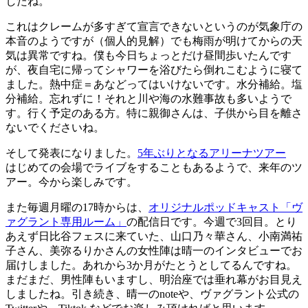
したね。
これはクレームが多すぎて宣言できないというのが気象庁の
本音のようですが（個人的見解）でも梅雨が明けてからの天
気は異常ですね。僕も今日ちょっとだけ昼間歩いたんです
が、夜自宅に帰ってシャワーを浴びたら倒れこむように寝て
ました。熱中症＝あなどってはいけないです。水分補給。塩
分補給。忘れずに！それと川や海の水難事故も多いようで
す。行く予定のある方。特に親御さんは、子供から目を離さ
ないでくださいね。
そして発表になりました。
5年ぶりとなるアリーナツアー
はじめての会場でライブをすることもあるようで、来年のツ
アー。今から楽しみです。
また毎週月曜の17時からは、
オリジナルポッドキャスト「ヴ
ァグラント専用ルーム」
の配信日です。今週で3回目。とり
あえず日比谷フェスに来ていた、山口乃々華さん、小南満祐
子さん、美弥るりかさんの女性陣は晴一のインタビューでお
届けしました。あれから3か月がたとうとしてるんですね。
まだまだ、男性陣もいますし、明治座では垂れ幕がお目見え
しましたね。引き続き、晴一のnoteや、ヴァグラント公式の