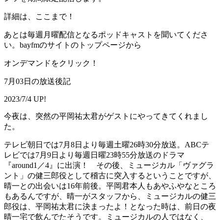
詳細は、ここまで！
あとは毎週月曜配信となるポッドキャストを聞いてくださ
い。bayfmのサイトのトップページから
オンデマンドをクリック！
7月03日の放送後記
2023/7/4 UP!
今夜は、突然の平岡祐太君がゲストにやってきてくれまし
た。
テレビ朝日では7月8日より毎週土曜26時30分放送。ABCテ
レビでは7月9日より毎週日曜23時55分放送のドラマ
『around1／4』に出演！ その後、ミュージカル「ヴァグラ
ント」の健三郎役として稽古に突入するということですが、
晴一との出会いは16年前後。平岡君本人もあやふやなところ
もあるんですが、晴一がスタッフから、ミュージカルの健三
郎役は、平岡祐太君に決まったよ！となった時は、前日の夜
晴一宅で飲んでたそうです。ミュージカルの人ではなく、