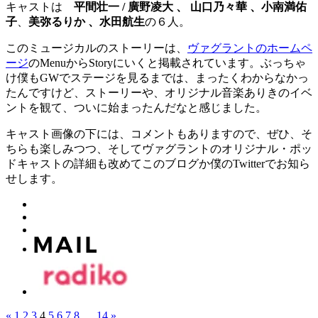
キャストは
平間壮一 / 廣野凌大 、 山口乃々華 、
小南満佑
子
、
美弥るりか 、水田航生
の６人。
このミュージカルのストーリーは、
ヴァグラントのホームペ
ージ
のMenuからStoryにいくと掲載されています。ぶっちゃ
け僕もGWでステージを見るまでは、まったくわからなかっ
たんですけど、ストーリーや、オリジナル音楽ありきのイベ
ントを観て、ついに始まったんだなと感じました。
キャスト画像の下には、コメントもありますので、ぜひ、そ
ちらも楽しみつつ、そしてヴァグラントのオリジナル・ポッ
ドキャストの詳細も改めてこのブログか僕のTwitterでお知ら
せします。
«
1
2
3
4
5
6
7
8
…
14
»