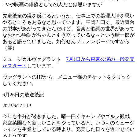
TVや映画の俳優としての人だとは思いますが
先輩後輩の縁を感じるというか、仕事上での義理人情を思い
やるところもあるなと思っています。平岡君曰く、最近舞台
の製本があがってきたんだけど、音楽と歌詞の世界があって
なおかつ物語がちゃんと引き立っているな～という晴一節が
あると語っていました。如何せんジュノンボーイですから
（笑）
ミュージカルヴァグラント
7月1日から東京公演の一般発売
がスタート
しています。
ヴァグラントのHPから メニュー欄のチケットをクリック
してください。
6月26日の放送後記
2023/6/27 UP!
今年も半分が過ぎました。晴一曰くキャンプやゴルフ観戦、
家庭菜園など新しいことをやっていると、いつものミュージ
シャンを生業としている時より、充実した日々を過ごせてい
るようです。