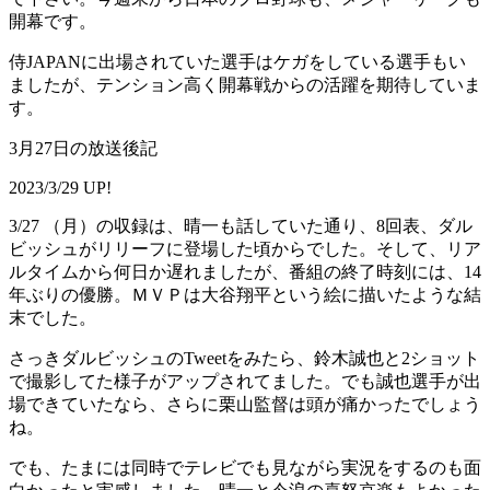
開幕です。
侍JAPANに出場されていた選手はケガをしている選手もい
ましたが、テンション高く開幕戦からの活躍を期待していま
す。
3月27日の放送後記
2023/3/29 UP!
3/27 （月）の収録は、晴一も話していた通り、8回表、ダル
ビッシュがリリーフに登場した頃からでした。そして、リア
ルタイムから何日か遅れましたが、番組の終了時刻には、14
年ぶりの優勝。ＭＶＰは大谷翔平という絵に描いたような結
末でした。
さっきダルビッシュのTweetをみたら、鈴木誠也と2ショット
で撮影してた様子がアップされてました。でも誠也選手が出
場できていたなら、さらに栗山監督は頭が痛かったでしょう
ね。
でも、たまには同時でテレビでも見ながら実況をするのも面