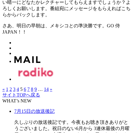
い晴一にどなたかレクチャーしてもらえますでしょうか？よ
ろしくお願いします。番組宛にメッセージをもらえればこち
らからバックします。
さあ、明日の早朝は、メキシコとの準決勝です。GO 侍
JAPAN！！
«
1
2
3
4
5
6
7
8
9
…
14
»
サイトTOPへ戻る
WHAT’s NEW
7月15日の放送後記
久しぶりの放送後記です。今夜もお聴き頂きありがと
うございました。祝日のない6月から 3連休最後の月曜