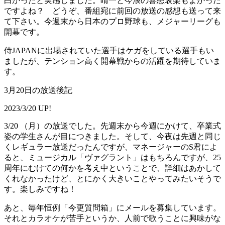
白かったと実感しました。晴一と今浪の喜怒哀楽もよかった
ですよね？ どうぞ、番組宛に前回の放送の感想も送って来
て下さい。今週末から日本のプロ野球も、メジャーリーグも
開幕です。
侍JAPANに出場されていた選手はケガをしている選手もい
ましたが、テンション高く開幕戦からの活躍を期待していま
す。
3月20日の放送後記
2023/3/20 UP!
3/20 （月）の放送でした。先週末から今週にかけて、卒業式
姿の学生さんが目につきました。そして、今夜は先週と同じ
くレギュラー放送だったんですが、マネージャーのS君によ
ると、ミュージカル「ヴァグラント」はもちろんですが、25
周年にむけての何かを考え中ということで、詳細はあかして
くれなかったけど、とにかく大きいことやってみたいそうで
す。楽しみですね！
あと、毎年恒例「今更質問箱」にメールを募集しています。
それとカラオケが苦手というか、人前で歌うことに興味がな