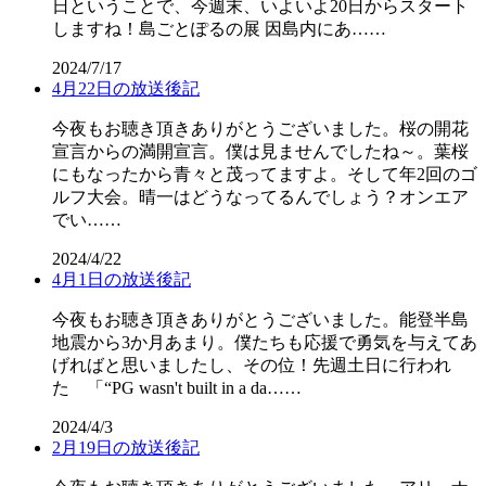
日ということで、今週末、いよいよ20日からスタート
しますね！島ごとぽるの展 因島内にあ……
2024/7/17
4月22日の放送後記
今夜もお聴き頂きありがとうございました。桜の開花
宣言からの満開宣言。僕は見ませんでしたね～。葉桜
にもなったから青々と茂ってますよ。そして年2回のゴ
ルフ大会。晴一はどうなってるんでしょう？オンエア
でい……
2024/4/22
4月1日の放送後記
今夜もお聴き頂きありがとうございました。能登半島
地震から3か月あまり。僕たちも応援で勇気を与えてあ
げればと思いましたし、その位！先週土日に行われ
た 「“PG wasn't built in a da……
2024/4/3
2月19日の放送後記