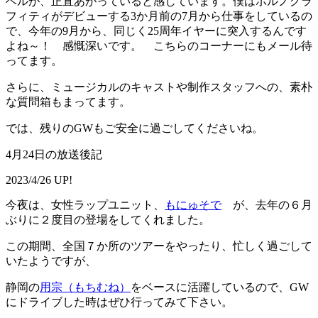
ベルが、正直あがっていると感じています。僕はポルノグラ
フィティがデビューする3か月前の7月から仕事をしているの
で、今年の9月から、同じく25周年イヤーに突入するんです
よね～！ 感慨深いです。 こちらのコーナーにもメール待
ってます。
さらに、ミュージカルのキャストや制作スタッフへの、素朴
な質問箱もまってます。
では、残りのGWもご安全に過ごしてくださいね。
4月24日の放送後記
2023/4/26 UP!
今夜は、女性ラップユニット、
もにゅそで
が、去年の６月
ぶりに２度目の登場をしてくれました。
この期間、全国７か所のツアーをやったり、忙しく過ごして
いたようですが、
静岡の
用宗（もちむね）
をベースに活躍しているので、GW
にドライブした時はぜひ行ってみて下さい。