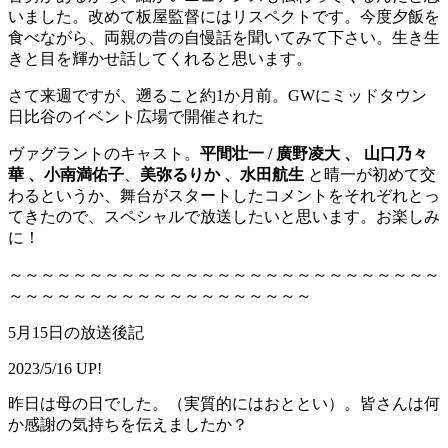
いました。改めて板屋監督にはリスペクトです。今度夕飯を
食べながら、両親の昔の自慢話を聞いてみて下さい。生き生
きと目を輝かせ話してくれると思います。
さて来週ですが、遡ること約1か月前。GWにミッドタウン
日比谷のイベント広場で開催された
ヴァグラントのキャスト。
平間壮一 / 廣野凌大 、 山口乃々
華 、
小南満佑子
、
美弥るりか 、水田航生
と晴一が初めて交
わるというか、舞台がスタートしたコメントをそれぞれとっ
てきたので、スペシャルで放送したいと思います。お楽しみ
に！
～～～～～～～～～～～～～～～～～～～～～～～～～～～
～～～～～～～～～～～～～～～～～～～
5月15日の放送後記
2023/5/16 UP!
昨日は母の日でした。（実質的にはおととい）。皆さんは何
か感謝の気持ちを伝えましたか？