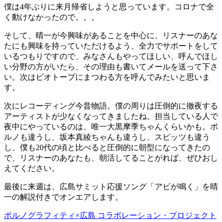
僕は4年ぶりに来月帰省しようと思っています。コロナで全
く動けなかったので。。。
そして、晴一が今興味があることを中心に、リスナーのあな
たにも興味を持っていただけるよう、全力でサポートをして
いるつもりですので、みなさんもやってほしい、呼んでほし
い分野の方がいたら、その理由も書いてメールを送って下さ
い。次はビオトープにまつわる方を呼んでみたいと思いま
す。
次にレコーディング今昔物語。僕の周りは圧倒的に徹夜する
アーティストが少なくなってきましたね。担当している人で
夜中にやっているのは、唯一大黒摩季ちゃんくらいかも。ポ
ルノも違うし、坂本真綾ちゃんも違うし、スピッツも違う
し、僕も20代の頃と比べると圧倒的に朝型になってきたの
で、リスナーのあなたも、朝活してることがれば、ぜひおし
えてください。
最後に来週は、広島サミット応援ソング「アビが鳴く」を晴
一の解説付きでオンエアします。
ポルノグラフィティ×広島 コラボレーション・プロジェクト