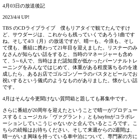
4月03日の放送後記
2023/4/4 UP!
TBS のCDライブライブ 僕もリアタイで観てたんですけ
ど、サウダージは、これからも残っていくであろう1曲です
ね。そして4/3（月）の放送ですが、晴一も、今浪も、そし
て僕も、番組に携わって21年目を迎えました。リスナーのみ
なさんが知らない話をすると、当時のマネージャーも含め
て、5～6人で、当時はまだ認知度が低かったパーソナルトレ
ーニングをみんなではじめて、体重がある程度落ちるのを達
成したら、あるお店でゴルゴンゾーラのパスタとビールでお
祝いするという儀式のようなものがありました。懐かしい話
です。
4月はそんな今更聞けない質問箱と題しても募集中です。
さらに番組が20周年を迎えたということで晴一がプロデュー
スするミュージカル「ヴァグラント」ともbayfmがコラボレ
ーションしていこうじゃないかと企んでいるところです。こ
ちらの続報はお待ちください。そして来週からの2週間は、
晴一がいま興味を持っている車中泊について、専門家の方に