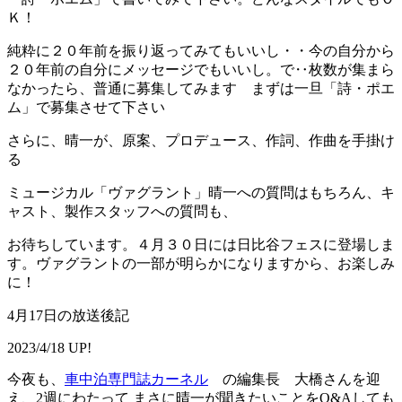
Ｋ！
純粋に２０年前を振り返ってみてもいいし・・今の自分から
２０年前の自分にメッセージでもいいし。で‥枚数が集まら
なかったら、普通に募集してみます まずは一旦「詩・ポエ
ム」で募集させて下さい
さらに、晴一が、原案、プロデュース、作詞、作曲を手掛け
る
ミュージカル「ヴァグラント」晴一への質問はもちろん、キ
ャスト、製作スタッフへの質問も、
お待ちしています。４月３０日には日比谷フェスに登場しま
す。ヴァグラントの一部が明らかになりますから、お楽しみ
に！
4月17日の放送後記
2023/4/18 UP!
今夜も、
車中泊専門誌カーネル
の編集長 大橋さんを迎
え、2週にわたって まさに晴一が聞きたいことをQ&Aしても