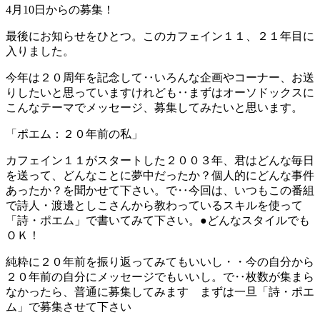
4月10日からの募集！
最後にお知らせをひとつ。このカフェイン１１、２１年目に
入りました。
今年は２０周年を記念して‥いろんな企画やコーナー、お送
りしたいと思っていますけれども‥まずはオーソドックスに
こんなテーマでメッセージ、募集してみたいと思います。
「ポエム：２０年前の私」
カフェイン１１がスタートした２００３年、君はどんな毎日
を送って、どんなことに夢中だったか？個人的にどんな事件
あったか？を聞かせて下さい。で‥今回は、いつもこの番組
で詩人・渡邊としこさんから教わっているスキルを使って
「詩・ポエム」で書いてみて下さい。●どんなスタイルでも
ＯＫ！
純粋に２０年前を振り返ってみてもいいし・・今の自分から
２０年前の自分にメッセージでもいいし。で‥枚数が集まら
なかったら、普通に募集してみます まずは一旦「詩・ポエ
ム」で募集させて下さい