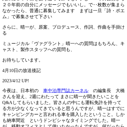
２０年前の自分にメッセージでもいいし。で‥枚数が集まら
なかったら、普通に募集してみます まずは一旦「詩・ポエ
ム」で募集させて下さい
さらに、晴一が、原案、プロデュース、作詞、作曲を手掛け
る
ミュージカル「ヴァグラント」晴一への質問はもちろん、キ
ャスト、製作スタッフへの質問も、
お待ちしています。
4月10日の放送後記
2023/4/12 UP!
今夜は、日本初の
車中泊専門誌カーネル
の編集長 大橋
さんを迎え、2週にわたって まさに晴一が聞きたいことを
Q&Aしてもらいました。皆さんの中にも運転免許を持って
る方が少なくなってきていると思うんですが、晴一はすでに
キャンピングカーと言われる車を購入したということ。しか
も納車間近 というドンピシャなタイミングでした。晴一
が、移動オフィスとして使いたかったんですが、何だったら