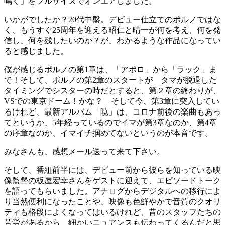
鳴く」をフルサイズでオンエアしました。
いかがでしたか？20代中盤。デビュー仕立てのポルノではな
く、もうすぐ25周年を迎える昭仁と晴一が何を考え、何を発
信し、何を残したいのか？が、わかるような作品になってい
ると感じました。
僕が感じるポルノの第1章は、「アポロ」から「ラック」ま
で！そして、ポルノの第2章のスタートが タマが脱退した
タイミングでシスターの時だとすると、第２章の終わりが、
VSでの東京ドーム！かな？ そして今、第3章に突入してい
るけれど、最新アルバム「暁」は、コロナ前後の楽曲もあっ
てというか、5年経っているのでイマが第3章なのか、第4章
の序章なのか、イマイチ掴めてないというのが本音です。
みなさんも、感想メール送って来て下さい。
そして、番組前半には、デビュー前から彼らを知っている映
像監督の板屋宏幸さんをゲストに迎えて、エピソードトーク
を語ってもらいました。アナログからデジタルへの移行によ
り当然便利になったことや、映像も色鮮やかで音質のクオリ
ティも格段によくなってはいるけれど、昔のスタッフたちの
苦労があるから、細かいニュアンスも伝わってくるんだと思