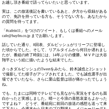
お越し頂き番組で語ってらいたいと思っています。
実は、この放送後記を書いているあと、夕方から収録がある
ので、免許を持っている方も、そうでない方も、あなたから
の質問を待ってます。
「#cafein11」をつけのツイート、もしくは番組へのメール
cafe@bayfm.co.jp までお願いします。
話していた通り、8回表、ダルビッシュがリリーフに登場し
た頃からでした。そして、リアルタイムから何日か遅れまし
たが、番組の終了時刻には、14年ぶりの優勝。ＭＶＰは大谷
翔平という絵に描いたような結末でした。
さっきダルビッシュのTweetをみたら、鈴木誠也と2ショット
で撮影してた様子がアップされてました。でも誠也選手が出
場できていたなら、さらに栗山監督は頭が痛かったでしょう
ね。
でも、たまには同時でテレビでも見ながら実況をするのも面
白かったと実感しました。晴一と今浪の喜怒哀楽もよかった
ですよね？ どうぞ、番組宛に前回の放送の感想も送って来
て下さい。今週末から日本のプロ野球も、メジャーリーグも