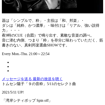
器は「シンプルで、粋」・主役は「和、邦楽」・
ダシは「純粋、かつ濃厚」・味付けは「リアル、強い説得
力」・・・
夜9時のCUE（合図）で鳴り出す、素敵な音楽の調べ。
音に潜む内側、つまり「粋」を存分に味わっていただく、筋
書きのない、真剣邦楽選曲SHOWです。
Every Mon.-Thu. 21:00～22:54
メッセージを送る
最新の放送を聴く
トムセン陽子「９の音粋」5/11のセレクト曲
2021/5/11 UP!
「湾岸シティポップ Spin off」