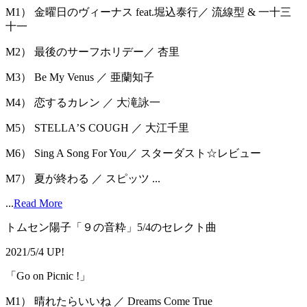
M1） 金曜日のヴィーナス feat.堀込泰行／ 流線型 & 一十三
十一
M2） 最後のサーフホリデー／ 杏里
M3） Be My Venus ／ 亜蘭知子
M4） 恋するカレン ／ 大滝詠一
M5） STELLAʼS COUGH ／ 大江千里
M6） Sing A Song For You／ スターダスト☆レビュー
M7） 夏が終わる ／ スピッツ ...
...
Read More
トムセン陽子「９の音粋」5/4のセレクト曲
2021/5/4 UP!
「Go on Picnic !」
M1） 晴れたらいいね ／ Dreams Come True