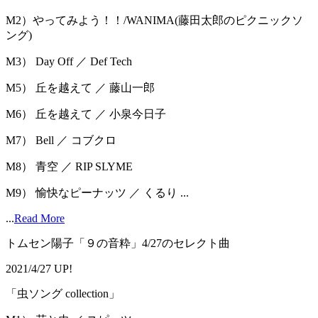
M2）やってみよう！！/WANIMA(藤田太郎のピクニックソ
ング)
M3） Day Off ／ Def Tech
M5） 丘を越えて ／ 藤山一郎
M6） 丘を越えて ／ 小泉今日子
M7） Bell ／ コブクロ
M8） 青空 ／ RIP SLYME
M9） 愉快なピーナッツ ／ くるり ...
...
Read More
トムセン陽子「９の音粋」4/27のセレクト曲
2021/4/27 UP!
「⾍ソング collection」