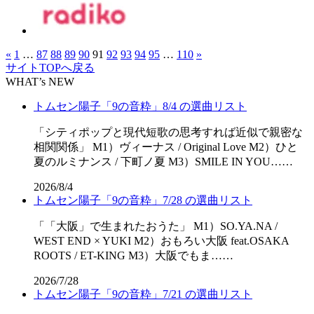
«
1
…
87
88
89
90
91
92
93
94
95
…
110
»
サイトTOPへ戻る
WHAT’s NEW
トムセン陽子「9の音粋」8/4 の選曲リスト
「シティポップと現代短歌の思考すれば近似で親密な
相関関係」 M1）ヴィーナス / Original Love M2）ひと
夏のルミナンス / 下町ノ夏 M3）SMILE IN YOU……
2026/8/4
トムセン陽子「9の音粋」7/28 の選曲リスト
「「⼤阪」で⽣まれたおうた」 M1）SO.YA.NA /
WEST END × YUKI M2）おもろい大阪 feat.OSAKA
ROOTS / ET-KING M3）大阪でもま……
2026/7/28
トムセン陽子「9の音粋」7/21 の選曲リスト