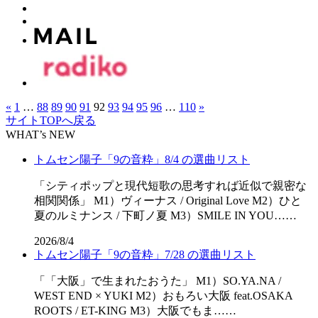
«
1
…
88
89
90
91
92
93
94
95
96
…
110
»
サイトTOPへ戻る
WHAT’s NEW
トムセン陽子「9の音粋」8/4 の選曲リスト
「シティポップと現代短歌の思考すれば近似で親密な
相関関係」 M1）ヴィーナス / Original Love M2）ひと
夏のルミナンス / 下町ノ夏 M3）SMILE IN YOU……
2026/8/4
トムセン陽子「9の音粋」7/28 の選曲リスト
「「⼤阪」で⽣まれたおうた」 M1）SO.YA.NA /
WEST END × YUKI M2）おもろい大阪 feat.OSAKA
ROOTS / ET-KING M3）大阪でもま……