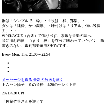
器は「シンプルで、粋」・主役は「和、邦楽」・
ダシは「純粋、かつ濃厚」・味付けは「リアル、強い説得
力」・・・
夜9時のCUE（合図）で鳴り出す、素敵な音楽の調べ。
音に潜む内側、つまり「粋」を存分に味わっていただく、筋
書きのない、真剣邦楽選曲SHOWです。
Every Mon.-Thu. 21:00～22:54
メッセージを送る
最新の放送を聴く
トムセン陽子「９の音粋」4/20のセレクト曲
2021/4/20 UP!
「佐藤竹善さんを迎えて」