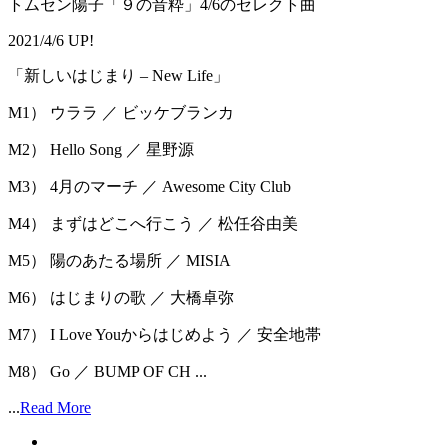
トムセン陽子「９の音粋」4/6のセレクト曲
2021/4/6 UP!
「新しいはじまり ‒ New Life」
M1） ウララ ／ ビッケブランカ
M2） Hello Song ／ 星野源
M3） 4月のマーチ ／ Awesome City Club
M4） まずはどこへ行こう ／ 松任谷由美
M5） 陽のあたる場所 ／ MISIA
M6） はじまりの歌 ／ 大橋卓弥
M7） I Love Youからはじめよう ／ 安全地帯
M8） Go ／ BUMP OF CH ...
...
Read More