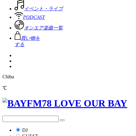
イベント・ライブ
PODCAST
オンエア楽曲一覧
買い物を
する
Chiba
℃
DJ