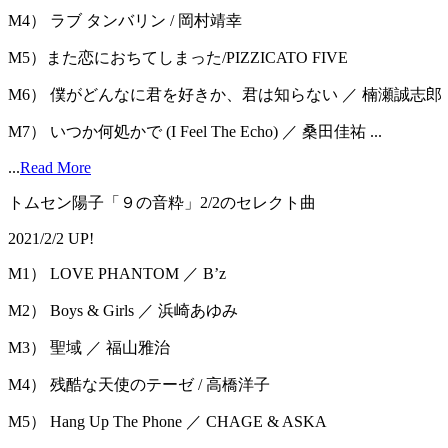
M4） ラブ タンバリン / 岡村靖幸
M5）また恋におちてしまった/PIZZICATO FIVE
M6） 僕がどんなに君を好きか、君は知らない ／ 楠瀬誠志郎
M7） いつか何処かで (I Feel The Echo) ／ 桑田佳祐 ...
...
Read More
トムセン陽子「９の音粋」2/2のセレクト曲
2021/2/2 UP!
M1） LOVE PHANTOM ／ Bʼz
M2） Boys & Girls ／ 浜崎あゆみ
M3） 聖域 ／ 福山雅治
M4） 残酷な天使のテーゼ / 高橋洋子
M5） Hang Up The Phone ／ CHAGE & ASKA