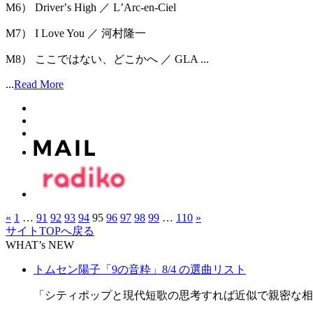
M6） Driverʼs High ／ LʼArc-en-Ciel
M7） I Love You ／ 河村隆一
M8） ここではない、どこかへ ／ GLA ...
...
Read More
«
1
…
91
92
93
94
95
96
97
98
99
…
110
»
サイトTOPへ戻る
WHAT’s NEW
トムセン陽子「9の音粋」8/4 の選曲リスト
「シティポップと現代短歌の思考すれば近似で親密な相関関係」 M1