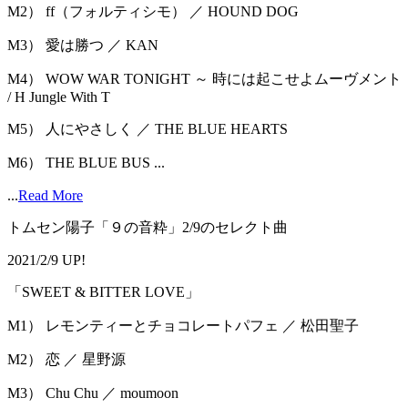
M2） ff（フォルティシモ） ／ HOUND DOG
M3） 愛は勝つ ／ KAN
M4） WOW WAR TONIGHT ～ 時には起こせよムーヴメント
/ H Jungle With T
M5） 人にやさしく ／ THE BLUE HEARTS
M6） THE BLUE BUS ...
...
Read More
トムセン陽子「９の音粋」2/9のセレクト曲
2021/2/9 UP!
「SWEET & BITTER LOVE」
M1） レモンティーとチョコレートパフェ ／ 松田聖子
M2） 恋 ／ 星野源
M3） Chu Chu ／ moumoon