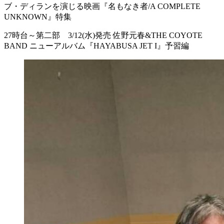
ブ・ディランを演じる映画『名もなき者/A COMPLETE
UNKNOWN』特集
27時台～第二部 3/12(水)発売 佐野元春&THE COYOTE
BAND ニューアルバム『HAYABUSA JET I』予習編