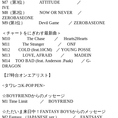
M7（第3位） ATTITUDE ／
IVE
M8（第2位） NOW OR NEVER ／
ZEROBASEONE
M9 (第1位） Devil Game ／ ZEROBASEONE
＜チャートをにぎわす最新曲＞
M10 The Chase ／ Hearts2Hearts
M11 The Stranger ／ ONF
M12 COLD (feat.10CM) ／ YOUNG POSSE
M13 LOVE, AFRAID ／ MADEIN
M14 TOO BAD (feat. Anderson .Paak) ／ G-
DRAGON
【27時台オンエアリスト】
<タワレコK-POP PEN>
☆BOYFRIENDからのメッセージ
M1 Time Limit ／ BOYFRIEND
☆ただいま来日中！FANTASY BOYSからのメッセージ
M2 Fantasy （JAPANESE ver.） ／ FANTSASY