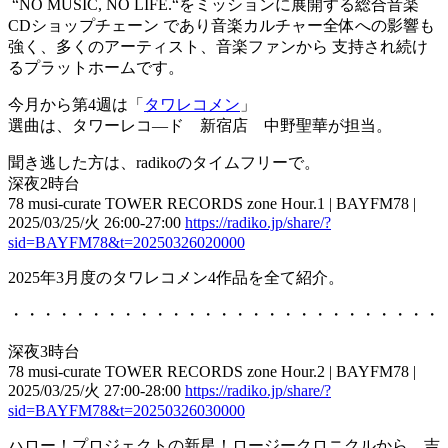
“NO MUSIC, NO LIFE.“をミッションに展開する総合音楽
CDショップチェーン であり音楽カルチャー全体への影響も
強く、多くのアーティスト、音楽ファンから 支持され続け
るプラットホームです。
今月から第4週は「
タワレコメン
」
選曲は、タワーレコ―ド 新宿店 中野聖華が担当。
聞き逃した方は、radikoのタイムフリーで。
深夜2時台
78 musi-curate TOWER RECORDS zone Hour.1 | BAYFM78 |
2025/03/25/火 26:00-27:00
https://radiko.jp/share/?
sid=BAYFM78&t=20250326020000
2025年3月度のタワレコメン4作品を全て紹介。
・・・・・・・・・・・・・・・・・・・・・・・・・・・
深夜3時台
78 musi-curate TOWER RECORDS zone Hour.2 | BAYFM78 |
2025/03/25/火 27:00-28:00
https://radiko.jp/share/?
sid=BAYFM78&t=20250326030000
ハロー！プロジェクトの新星！ロージークロニクルから、吉