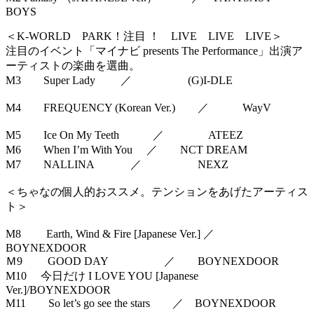
BOYS
＜K-WORLD PARK！注目 ！ LIVE LIVE LIVE＞
注目のイベント「マイナビ presents The Performance」出演ア
ーティストの楽曲を選曲。
M3 Super Lady ／ (G)I-DLE
M4 FREQUENCY (Korean Ver.) ／ WayV
M5 Ice On My Teeth ／ ATEEZ
M6 When I’m With You ／ NCT DREAM
M7 NALLINA ／ NEXZ
＜ちゃなの個人的おススメ。テンションをあげたアーティス
ト＞
M8 Earth, Wind & Fire [Japanese Ver.] ／
BOYNEXDOOR
Ｍ9 GOOD DAY ／ BOYNEXDOOR
M10 今日だけ I LOVE YOU [Japanese
Ver.]/BOYNEXDOOR
M11 So let’s go see the stars ／ BOYNEXDOOR