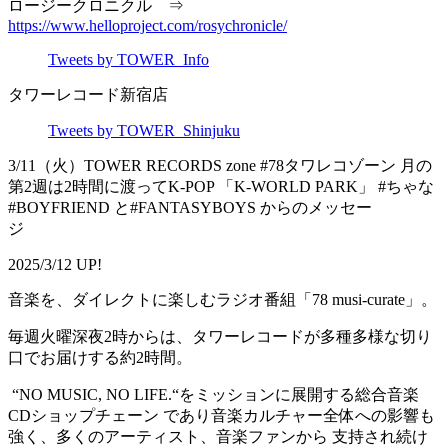
ロージークロニクル ⇒
https://www.helloproject.com/rosychronicle/
Tweets by TOWER_Info
タワーレコード新宿店
Tweets by TOWER_Shinjuku
3/11（火）TOWER RECORDS zone #78タワレコゾーン 月の
第2週は2時間に渡ってK-POP 「K-WORLD PARK」 #ちゃな
#BOYFRIEND と#FANTASYBOYS からのメッセー
ジ
2025/3/12 UP!
音楽を、ダイレクトに楽しむラジオ番組「78 musi-curate」。
毎週火曜深夜2時からは、タワーレコードが多種多様な切り
口でお届けする約2時間。
“NO MUSIC, NO LIFE.“をミッションに展開する総合音楽
CDショップチェーン であり音楽カルチャー全体への影響も
強く、多くのアーティスト、音楽ファンから 支持され続け