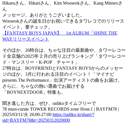
Hikaruさん、Hikariさん、Kim Wooseokさん、Kang Minseoさ
ん
メッセージ、ありがとうございました。
Wooseokさんの誕生日がお祝いできるタワレコでのリリース
イベント。要チェック。
【FANTASY BOYS JAPAN】 1st ALBUM「SHINE THE
WAYリリースイベント
そのほか、26時台は、ちゃな注目の最新曲や、タワーレコー
ド全店舗の2025年２月の売り上げランキング「タワーレコー
ド・マンスリー・K-POP チャート」
27時台は、BOYFRIENDとFANTASY BOYSからのメッセー
ジのほか。3月に行われる注目のイベント！「マイナビ
presents The Performance」出演アーティストの曲をお届け。
さらに、ちゃなの熱い選曲でお届けする
「BOYNEXTDOOR」特集も。
聞き逃した方は、ぜひ、radikoタイムフリーで
78 musi-curate TOWER RECORDS zone Hour.1 | BAYFM78 |
2025/03/11/火 26:00-27:00
https://radiko.jp/share/?
sid=BAYFM78&t=20250312020000