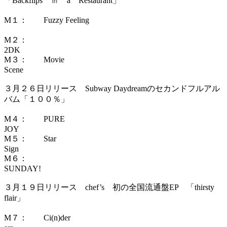
「Backflips ㏌ a Restaurant」
M１： Fuzzy Feeling
M２：
2D
M３： Movie
Sce
３月２６日リリース Subway Daydreamのセカンドフルアル
バム「１００％」
M４： PURE
J
M５： Star
Sig
M６：
SUNDAY!
３月１９日リリース chef’s 初の全国流通盤EP 「thirsty
flair」
M７： Ci(n)der