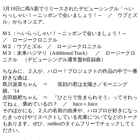
3月19日に両A面でリリースされたデビューシングル「へい
らっしゃい！～ニッポンで会いましょう！～ ／ ウブとズ
ル」からオンエア。
M１：へいらっしゃい！～ニッポンで会いましょう！～
／ ロージークロニクル
M２：ウブとズル ／ ロージークロニクル
M３：未来ハジマリ（Additional Track） ／ ロージークロ
ニクル （デビューシングル通常盤B収録曲）
ちなみに、２人が、ハロー！プロジェクトの作品の中で一番
好きな曲は、
島川波菜ちゃん ⇒ 笑顔の君は太陽さ／モーニング
娘。’14
吉田姫杷ちゃん ⇒ 『ひとりで生きられそう』ってそれっ
てねぇ、褒めているの？ ／ Juice＝Juice
そのほかにも、２人の名前の由来や、ハロプロが好きになっ
たきっかけやリスペクトしている先輩についてなどのトーク
もあります。ぜひ、radikoのタイムフリーでチェックしてく
ださい。