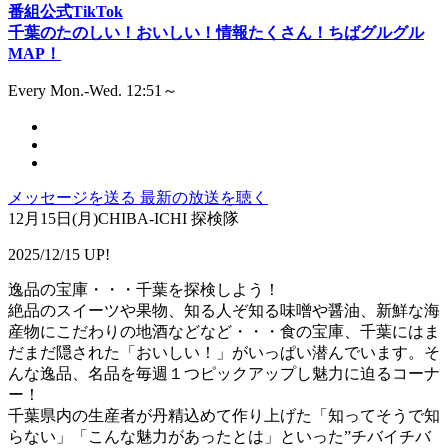
番組公式TikTok
千葉のたのしい！おいしい！情報たくさん！ちばグルグル
MAP！
Every Mon.-Wed. 12:51～
メッセージを送る
最新の放送を聴く
12月15日(月)CHIBA-ICHI 探検隊
2025/12/15 UP!
逸品の宝庫・・・千葉を探検しよう！
絶品のスイーツや果物、知る人ぞ知る味噌や醤油、新鮮な海
産物にこだわりの地酒などなど・・・食の宝庫、千葉にはま
だまだ隠された「おいしい！」がいっぱい潜んでいます。そ
んな逸品、名品を毎週１つピックアップし魅力に迫るコーナ
ー！
千葉県内の生産者が丹精込めて作り上げた「知ってそうで知
らない」「こんな魅力があったとは」といった”チバイチバ