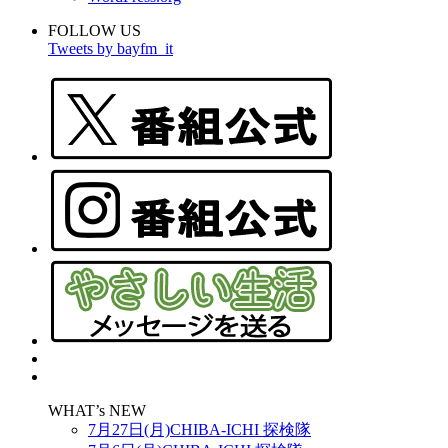
FOLLOW US
Tweets by bayfm_it
WHAT’s NEW
7月27日(月)CHIBA-ICHI 探検隊