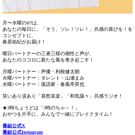
月〜水曜のit!!は、
あなたの毎日に、「そう、ソレ！ソレ！」共感の喜びを！を
コンセプトに、
春原佑紀がお届け！
曜日パートナーの三者三様の個性と声が、
あなたのココロに新たな風を巻き起こす！
月曜パートナー：声優・利根健太朗
火曜パートナー：タレント・山瀬まみ
水曜パートナー：落語家・春風亭昇也
笑いあり涙あり「喜怒哀楽」「和気藹々」共感ラジオ！
★3時ちょうどは「3時のちゃ～！」
おやつを片手に、みんなで一緒にブレイクタイム！
番組公式X
番組公式Instagram