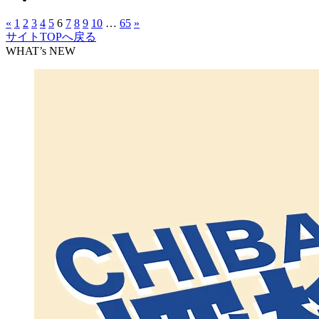
«
1
2
3
4
5
6
7
8
9
10
…
65
»
サイトTOPへ戻る
WHAT’s NEW