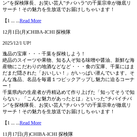
ン”を探検隊長、お笑い芸人”チバハラ”の千葉宗幸が徹底リ
サーチ！その魅力を生放送でお届けしちゃいます！
【1 ...
...
Read More
12月1日(月)CHIBA-ICHI 探検隊
2025/12/1 UP!
逸品の宝庫・・・千葉を探検しよう！
絶品のスイーツや果物、知る人ぞ知る味噌や醤油、新鮮な海
産物にこだわりの地酒などなど・・・食の宝庫、千葉にはま
だまだ隠された「おいしい！」がいっぱい潜んでいます。そ
んな逸品、名品を毎週１つピックアップし魅力に迫るコーナ
ー！
千葉県内の生産者が丹精込めて作り上げた「知ってそうで知
らない」「こんな魅力があったとは」といった”チバイチバ
ン”を探検隊長、お笑い芸人”チバハラ”の千葉宗幸が徹底リ
サーチ！その魅力を生放送でお届けしちゃいます！
【1 ...
...
Read More
11月17日(月)CHIBA-ICHI 探検隊