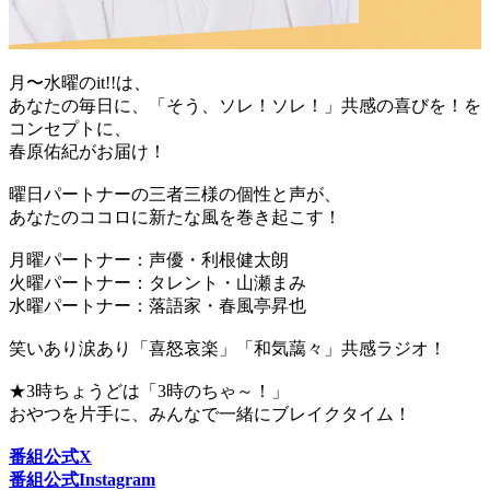
月〜水曜のit!!は、
あなたの毎日に、「そう、ソレ！ソレ！」共感の喜びを！を
コンセプトに、
春原佑紀がお届け！
曜日パートナーの三者三様の個性と声が、
あなたのココロに新たな風を巻き起こす！
月曜パートナー：声優・利根健太朗
火曜パートナー：タレント・山瀬まみ
水曜パートナー：落語家・春風亭昇也
笑いあり涙あり「喜怒哀楽」「和気藹々」共感ラジオ！
★3時ちょうどは「3時のちゃ～！」
おやつを片手に、みんなで一緒にブレイクタイム！
番組公式X
番組公式Instagram