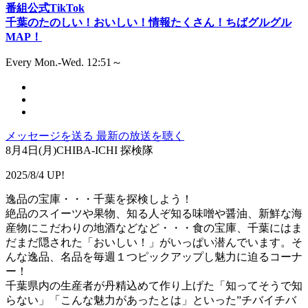
番組公式TikTok
千葉のたのしい！おいしい！情報たくさん！ちばグルグル
MAP！
Every Mon.-Wed. 12:51～
メッセージを送る
最新の放送を聴く
8月4日(月)CHIBA-ICHI 探検隊
2025/8/4 UP!
逸品の宝庫・・・千葉を探検しよう！
絶品のスイーツや果物、知る人ぞ知る味噌や醤油、新鮮な海
産物にこだわりの地酒などなど・・・食の宝庫、千葉にはま
だまだ隠された「おいしい！」がいっぱい潜んでいます。そ
んな逸品、名品を毎週１つピックアップし魅力に迫るコーナ
ー！
千葉県内の生産者が丹精込めて作り上げた「知ってそうで知
らない」「こんな魅力があったとは」といった”チバイチバ