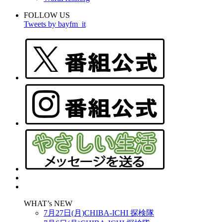
FOLLOW US
Tweets by bayfm_it
WHAT’s NEW
7月27日(月)CHIBA-ICHI 探検隊