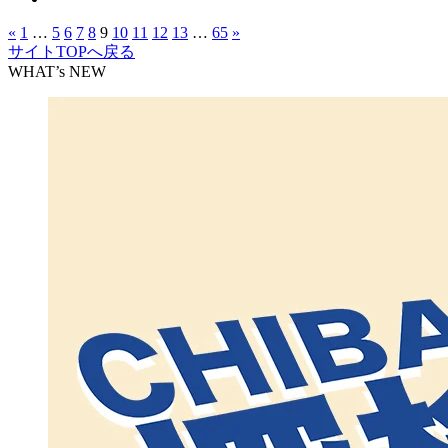
«
1
…
5
6
7
8
9
10
11
12
13
…
65
»
サイトTOPへ戻る
WHAT’s NEW