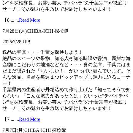
ン”を探検隊長、お笑い芸人”チバハラ”の千葉宗幸が徹底リ
サーチ！その魅力を生放送でお届けしちゃいます！
【8 ...
...
Read More
7月28日(月)CHIBA-ICHI 探検隊
2025/7/28 UP!
逸品の宝庫・・・千葉を探検しよう！
絶品のスイーツや果物、知る人ぞ知る味噌や醤油、新鮮な海
産物にこだわりの地酒などなど・・・食の宝庫、千葉にはま
だまだ隠された「おいしい！」がいっぱい潜んでいます。そ
んな逸品、名品を毎週１つピックアップし魅力に迫るコーナ
ー！
千葉県内の生産者が丹精込めて作り上げた「知ってそうで知
らない」「こんな魅力があったとは」といった”チバイチバ
ン”を探検隊長、お笑い芸人”チバハラ”の千葉宗幸が徹底リ
サーチ！その魅力を生放送でお届けしちゃいます！
【7 ...
...
Read More
7月7日(月)CHIBA-ICHI 探検隊