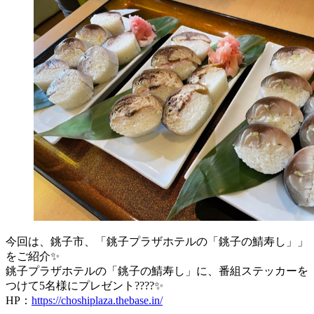
今回は、銚子市、「銚子プラザホテルの「銚子の鯖寿し」」
をご紹介✨
銚子プラザホテルの「銚子の鯖寿し」に、番組ステッカーを
つけて5名様にプレゼント????✨
HP：
https://choshiplaza.thebase.in/