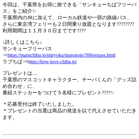
今回は、千葉県をお得に旅できる「サンキューちばフリーパ
ス」をご紹介✨
千葉県内のJRに加えて、ローカル鉄道や一部の路線バス、
さらに東京湾フェリーも２日間乗り放題となります????????
利用期間は１１月３０日までです????
↓詳しくはこちら↓
サンキューフリーパス
⇒
https://maruchiba.jp/miryoku/marugoto/39freepass.html
ラブちば⇒h
ttps://love-love-chiba.jp/
プレゼントは…
千葉県のマスコットキャラクター、チーバくんの「グッズ詰
め合わせ」に、
番組ステッカーをつけて５名様にプレゼント????✨
＊応募受付は終了いたしました。
＊プレゼントの当選は商品の発送を以て代えさせていただき
ます。