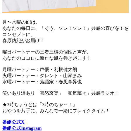
月〜水曜のit!!は、
あなたの毎日に、「そう、ソレ！ソレ！」共感の喜びを！を
コンセプトに、
春原佑紀がお届け！
曜日パートナーの三者三様の個性と声が、
あなたのココロに新たな風を巻き起こす！
月曜パートナー：声優・利根健太朗
火曜パートナー：タレント・山瀬まみ
水曜パートナー：落語家・春風亭昇也
笑いあり涙あり「喜怒哀楽」「和気藹々」共感ラジオ！
★3時ちょうどは「3時のちゃ～！」
おやつを片手に、みんなで一緒にブレイクタイム！
番組公式X
番組公式Instagram