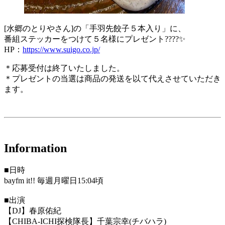
[水郷のとりやさん]の「手羽先餃子５本入り」に、
番組ステッカーをつけて５名様にプレゼント????✨
HP：
https://www.suigo.co.jp/
＊応募受付は終了いたしました。
＊プレゼントの当選は商品の発送を以て代えさせていただき
ます。
Information
■日時
bayfm it!! 毎週月曜日15:04頃
■出演
【DJ】春原佑紀
【CHIBA-ICHI探検隊長】千葉宗幸(チバハラ)