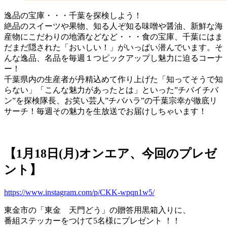
逸品の宝庫・・・千葉を探検しよう！
絶品のスイーツや果物、知る人ぞ知る味噌や醤油、新鮮な海
産物にこだわりの地酒などなど・・・食の宝庫、千葉にはま
だまだ隠された「おいしい！」がいっぱい潜んでいます。そ
んな逸品、名品を毎週１つピックアップし魅力に迫るコーナ
ー！
千葉県内の生産者が丹精込めて作り上げた「知ってそうで知
らない」「こんな魅力があったとは」といった”チバイチバ
ン”を探検隊長、お笑い芸人”チバハラ”の千葉宗幸が徹底リ
サーチ！毎週その魅力を生放送でお届けしちゃいます！
【1月18日(月)オンエア、今回のプレゼ
ント】
https://www.instagram.com/p/CKK-wpqn1w5/
東金市の「東金 天門どう」の贈答用黒箱入りに、
番組ステッカーをつけて5名様にプレゼント ！！