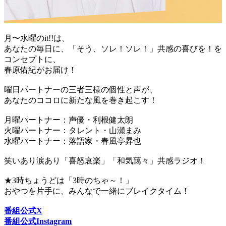
月〜水曜のit!!は、
あなたの毎日に、「そう、ソレ！ソレ！」共感の喜びを！を
コンセプトに、
春原佑紀がお届け！
曜日パートナーの三者三様の個性と声が、
あなたのココロに新たな風を巻き起こす！
月曜パートナー：声優・利根健太朗
火曜パートナー：タレント・山瀬まみ
水曜パートナー：落語家・春風亭昇也
笑いあり涙あり「喜怒哀楽」「和気藹々」共感ラジオ！
★3時ちょうどは「3時のちゃ～！」
おやつを片手に、みんなで一緒にブレイクタイム！
番組公式X
番組公式Instagram