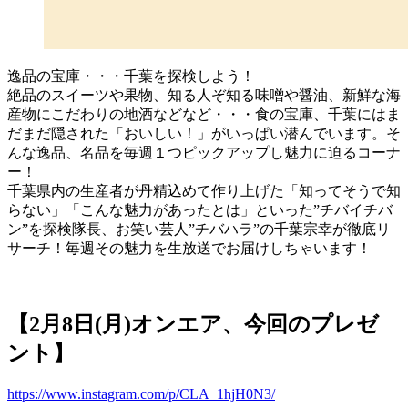
逸品の宝庫・・・千葉を探検しよう！
絶品のスイーツや果物、知る人ぞ知る味噌や醤油、新鮮な海
産物にこだわりの地酒などなど・・・食の宝庫、千葉にはま
だまだ隠された「おいしい！」がいっぱい潜んでいます。そ
んな逸品、名品を毎週１つピックアップし魅力に迫るコーナ
ー！
千葉県内の生産者が丹精込めて作り上げた「知ってそうで知
らない」「こんな魅力があったとは」といった”チバイチバ
ン”を探検隊長、お笑い芸人”チバハラ”の千葉宗幸が徹底リ
サーチ！毎週その魅力を生放送でお届けしちゃいます！
【2月8日(月)オンエア、今回のプレゼ
ント】
https://www.instagram.com/p/CLA_1hjH0N3/