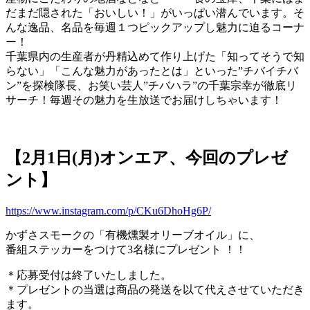
だまだ隠された「おいしい！」がいっぱい潜んでいます。そ
んな逸品、名品を毎週１つピックアップし魅力に迫るコーナ
ー！
千葉県内の生産者が丹精込めて作り上げた「知ってそうで知
らない」「こんな魅力があったとは」といった”チバイチバ
ン”を探検隊長、お笑い芸人”チバハラ”の千葉宗幸が徹底リ
サーチ！毎週その魅力を生放送でお届けしちゃいます！
【2月1日(月)オンエア、今回のプレゼ
ント】
https://www.instagram.com/p/CKu6DhoHg6P/
かずさスモークの「有機燻製オリーブオイル」に、
番組ステッカーをつけて3名様にプレゼント ！！
＊応募受付は終了いたしました。
＊プレゼントの当選は商品の発送を以て代えさせていただき
ます。