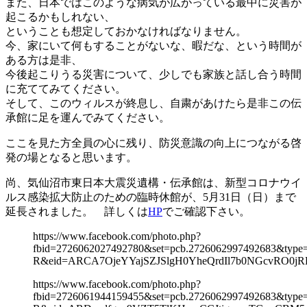
また、日本ではこのような病気が広がっている最中に災害が
起こるかもしれない、
ということも想定しておかなければなりません。
今、家にいて何もすることがないな、暇だな、という時間が
ある方は是非、
今後起こりうる災害について、少しでも家族と話し合う時間
に充ててみてください。
そして、このウィルスが終息し、自粛があけたら是非この伝
承館に足を運んでみてください。
ここを見た方全員の心に残り、防災意識の向上につながる啓
発の場となると思います。
尚、気仙沼市東日本大震災遺構・伝承館は、新型コロナウイ
ルス感染拡大防止のための臨時休館が、5月31日（日）まで
延長されました。 詳しくは
HP
でご確認下さい。
https://www.facebook.com/photo.php?
fbid=2726062027492780&set=pcb.2726062997492683&typ
R&eid=ARCA7OjeYYajSZJSlgH0YheQrdIl7b0NGcvRO0
https://www.facebook.com/photo.php?
fbid=2726061944159455&set=pcb.2726062997492683&typ