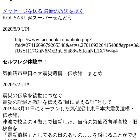
メッセージを送る
最新の放送を聴く
KOUSAKU@スーパーせんどう
2020/5/9 UP!
https://www.facebook.com/photo.php?
fbid=2741669679265348&set=a.270169326415408&typ
fUsYH17GhN6MxBnU5ht88w6iKmNL1X7W4u4
セルフレジ体験中！
気仙沼市東日本大震災遺構・伝承館 まとめ
2020/5/2 UP!
震災の伝承を後世につなぐ
震災の記憶と教訓を伝える“目に見える証”として
2019年3月11日にオープンした気仙沼市東日本大震災遺構・
伝承館。
津波で校舎の４階まで被災した、当時の気仙沼向洋高校・旧
校舎を
「震災遺構」としてあの日のありのままを感じることができ