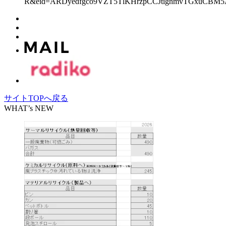
R&eid=ARDyedfgco9VZT5TlKHrzpCCJtignmvTGxuCBM5
サイトTOPへ戻る
WHAT’s NEW