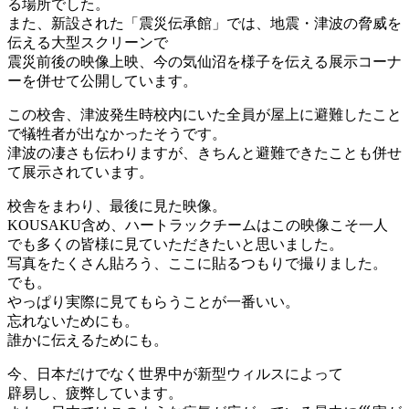
る場所でした。
また、新設された「震災伝承館」では、地震・津波の脅威を
伝える大型スクリーンで
震災前後の映像上映、今の気仙沼を様子を伝える展示コーナ
ーを併せて公開しています。
この校舎、津波発生時校内にいた全員が屋上に避難したこと
で犠牲者が出なかったそうです。
津波の凄さも伝わりますが、きちんと避難できたことも併せ
て展示されています。
校舎をまわり、最後に見た映像。
KOUSAKU含め、ハートラックチームはこの映像こそ一人
でも多くの皆様に見ていただきたいと思いました。
写真をたくさん貼ろう、ここに貼るつもりで撮りました。
でも。
やっぱり実際に見てもらうことが一番いい。
忘れないためにも。
誰かに伝えるためにも。
今、日本だけでなく世界中が新型ウィルスによって
辟易し、疲弊しています。